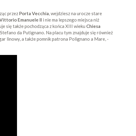
dząc przez
Porta Vecchia
, wejdziesz na urocze stare
Vittorio Emanuele II
i nie ma lepszego miejsca niż
uje się także pochodząca z końca XIII wieku
Chiesa
 Stefano da Putignano. Na placu tym znajduje się również
ar linowy, a także pomnik patrona Polignano a Mare, -