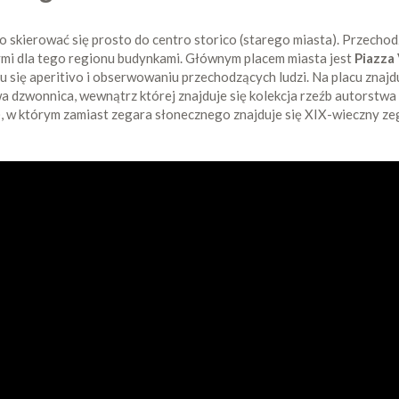
o skierować się prosto do centro storico (starego miasta). Przecho
wymi dla tego regionu budynkami. Głównym placem miasta jest
Piazza 
u się aperitivo i obserwowaniu przechodzących ludzi. Na placu znajd
a dzwonnica, wewnątrz której znajduje się kolekcja rzeźb autorstwa
 w którym zamiast zegara słonecznego znajduje się XIX-wieczny zeg