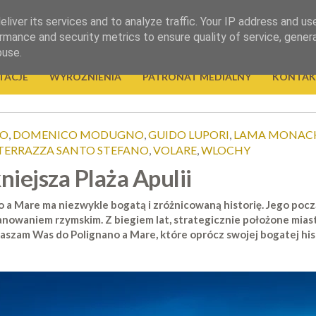
liver its services and to analyze traffic. Your IP address and us
rmance and security metrics to ensure quality of service, gene
buse.
TACJE
WYRÓŻNIENIA
PATRONAT MEDIALNY
KONTAK
TO
,
DOMENICO MODUGNO
,
GUIDO LUPORI
,
LAMA MONACH
TERRAZZA SANTO STEFANO
,
VOLARE
,
WLOCHY
iejsza Plaża Apulii
no a Mare ma niezwykle bogatą i zróżnicowaną historię. Jego pocz
nowaniem rzymskim. Z biegiem lat, strategicznie położone miast
zam Was do Polignano a Mare, które oprócz swojej bogatej histor