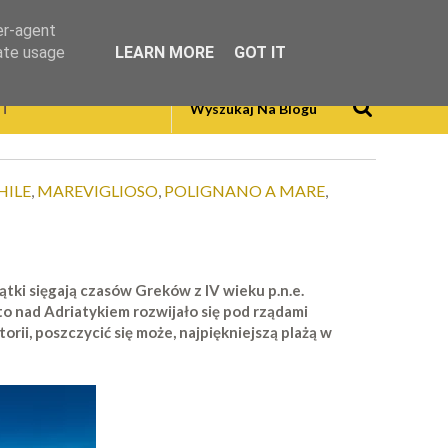
er-agent
rate usage
LEARN MORE
GOT IT
T
ILE
,
MAREVIGLIOSO
,
POLIGNANO A MARE
,
ątki sięgają czasów Greków z IV wieku p.n.e.
o nad Adriatykiem rozwijało się pod rządami
ii, poszczycić się może, najpiękniejszą plażą w