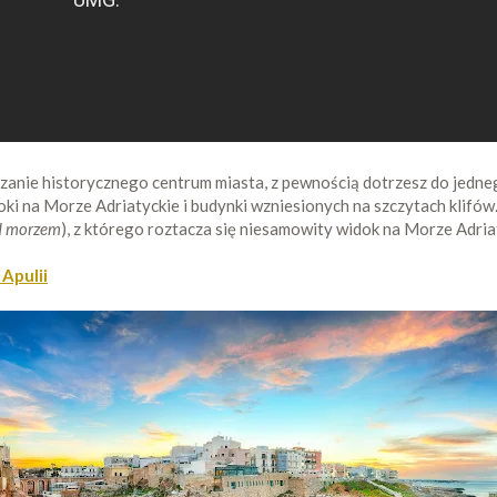
dzanie historycznego centrum miasta, z pewnością dotrzesz do jedne
oki na Morze Adriatyckie i budynki wzniesionych na szczytach klifów
d morzem
), z którego roztacza się niesamowity widok na Morze Adriaty
 Apulii