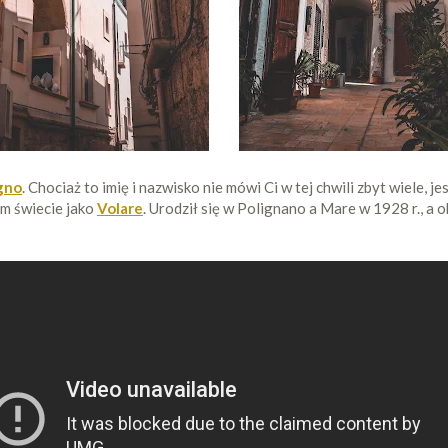
gno
. Chociaż to imię i nazwisko nie mówi Ci w tej chwili zbyt wiele, 
ym świecie jako
Volare
. Urodził się w Polignano a Mare w 1928 r., a