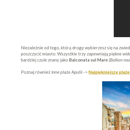
Niezależnie od tego, którą drogę wybierzesz się na zwie
poszczycić miasto. Wszystkie trzy zapewniają piękne wid
bardziej czule znany jako
Balconata sul Mare
(
Balkon na
Poznaj również inne plaże Apulii ->
Najpiękniejsze plaże