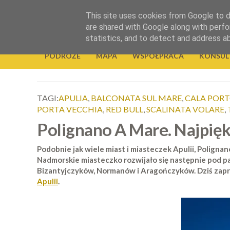
.
This site uses cookies from Google to de
Okiem Obiektywu
are shared with Google along with perfo
statistics, and to detect and address a
PODRÓŻE
MAPA
WSPÓŁPRACA
KONSUL
TAGI:
APULIA
,
BALCONATA SUL MARE
,
CALA POR
PORTA VECCHIA
,
RED BULL
,
SCALINATA VOLARE
,
Polignano A Mare. Najpiękn
Podobnie jak wiele miast i miasteczek Apulii, Poligna
Nadmorskie miasteczko rozwijało się następnie pod pa
Bizantyjczyków, Normanów i Aragończyków. Dziś zapras
Apulii
.