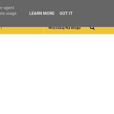
er-agent
rate usage
LEARN MORE
GOT IT
T