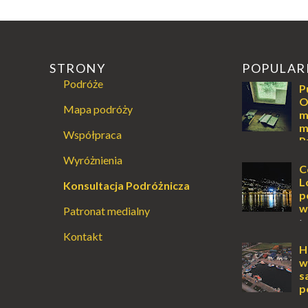
STRONY
POPULAR
Podróże
P
O
Mapa podróży
m
m
Współpraca
P
Augustowski
Wyróżnienia
Dla jednych t
C
ucieczką od ś
L
Konsultacja Podróżnicza
przetrwania 
p
życiem. Dla in
w
Patronat medialny
przebywanie z 
L
Kontakt
lub jesienią, 
miejsce, któr
H
odwiedzić. M
w
Locarno gwara
s
p
O