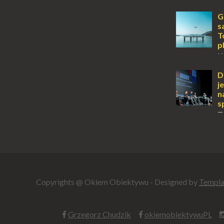
wyspy, a uczu
zawsze mnie f
G
kawałek ziem
s
To zawsze brz
T
p
K
Jońskiego, of
tylko wspaniał
D
klimatyczne wi
j
wyjątkowego –
n
s
T
2025 roku. W
Centrum Kultu
", który na dł
pamięci...
Copyrights @ Okiem Obiektywu - Designed by
Templa
Grzegorz Chudzik
okiemobiektywuPL