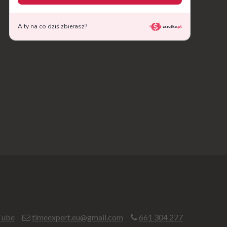
Tube
timeexpert.eu@gmail.com
661 304 277