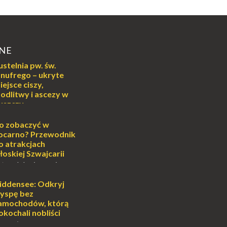
NE
ustelnia pw. św.
nufrego – ukryte
iejsce ciszy,
odlitwy i ascezy w
uszczy
ej
o może wydawać się
o zobaczyć w
wiata, treningiem
ocarno? Przewodnik
lub romantycznym
o atrakcjach
nych to nieustanne
łoskiej Szwajcarii
B...
atem lub zimą, wiosną
południe Szwajcarii to
e zdecydowanie warto
iddensee: Odkryj
oja zimowa podróż do
yspę bez
...
amochodów, którą
okochali nobliści
sobiście uwielbiam