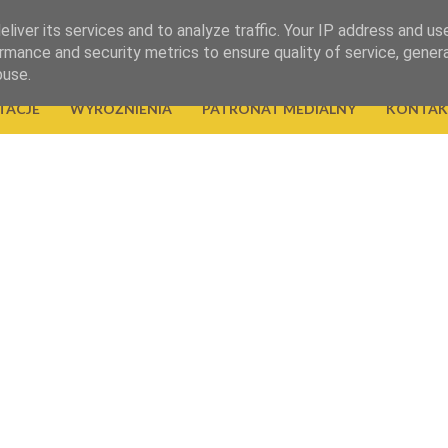
liver its services and to analyze traffic. Your IP address and us
rmance and security metrics to ensure quality of service, gene
buse.
TACJE
WYRÓŻNIENIA
PATRONAT MEDIALNY
KONTAK