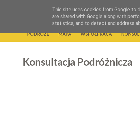
.
This site uses cookies from Google to de
Okiem Obiektywu
are shared with Google along with perfo
statistics, and to detect and address a
PODRÓŻE
MAPA
WSPÓŁPRACA
KONSUL
Konsultacja Podróżnicza