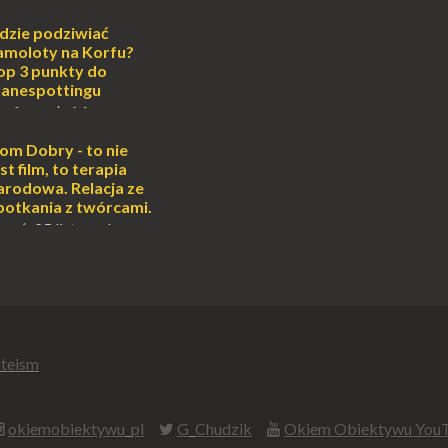
cie otoczenia wodą
ascynuje. Mały
dzie podziwiać
i pośrodku Bałtyku?
amoloty na Korfu?
mi jak doskonał...
op 3 punkty do
lanespottingu
orfu, perła Morza
eruje podróżnikom nie
e plaże, zabytki i
om Dobry - to nie
oski, ale także coś
est film, to terapia
 prawd...
arodowa. Relacja ze
potkania z twórcami.
oruń, 25 listopada
ieczór w Akademickim
ry i Sztuki " Od Nowa
ugo zostanie w mojej
teism
okiemobiektywu_pl
G_Chudzik
Okiem Obiektywu You