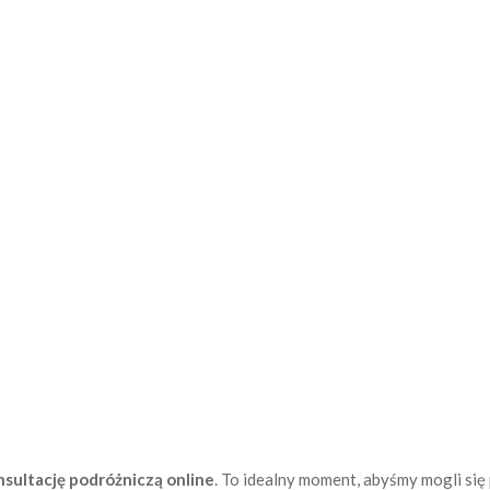
sultację podróżniczą online
. To idealny moment, abyśmy mogli się