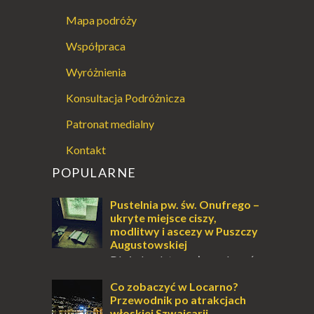
Mapa podróży
Współpraca
Wyróżnienia
Konsultacja Podróżnicza
Patronat medialny
Kontakt
POPULARNE
Pustelnia pw. św. Onufrego –
ukryte miejsce ciszy,
modlitwy i ascezy w Puszczy
Augustowskiej
Dla jednych to może wydawać
się ucieczką od świata, treningiem
przetrwania lub romantycznym życiem. Dla
Co zobaczyć w Locarno?
innych to nieustanne przebywanie z B...
Przewodnik po atrakcjach
włoskiej Szwajcarii