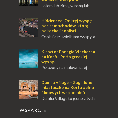
Latem lub zimą, wiosną lub
jesienią, południe Szwajcarii to
miejsce, które zdecydowanie warto
odwiedzić. Moja zimowa podróż do
Hiddensee: Odkryj wyspę
Locarno gwara...
bez samochodów, którą
pokochali nobliści
Osobiście uwielbiam wyspy, a
uczucie otoczenia wodą
zawsze mnie fascynuje. Mały kawałek ziemi
pośrodku Bałtyku? To zawsze brzmi jak
Klasztor Panagia Vlacherna
doskonał...
na Korfu. Perła greckiej
wyspy.
Położony na malowniczej
wysepce, tuż obok półwyspu
Kanoni, Święty Klasztor Panagia Vlacherna
jest jednym z najbardziej rozpoznawalnych
Danilia Village – Zaginione
symbo...
miasteczko na Korfu pełne
filmowych wspomnień
Danilia Village to jedno z tych
miejsc na Korfu, które kryje w
sobie wiele tajemnic i historii, a przy tym
WSPARCIE
jest doskonale znane miłośnikom f...