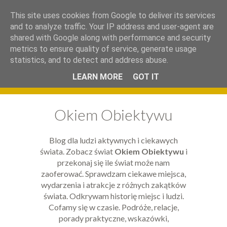
.
This site uses cookies from Google to deliver its services
Okiem Obiektywu
and to analyze traffic. Your IP address and user-agent are
shared with Google along with performance and security
metrics to ensure quality of service, generate usage
statistics, and to detect and address abuse.
LEARN MORE
GOT IT
Okiem Obiektywu
Blog dla ludzi aktywnych i ciekawych
świata. Zobacz świat
Okiem Obiektywu
i
przekonaj się ile świat może nam
zaoferować. Sprawdzam ciekawe miejsca,
wydarzenia i atrakcje z różnych zakątków
świata. Odkrywam historię miejsc i ludzi.
Cofamy się w czasie. Podróże, relacje,
porady praktyczne, wskazówki,