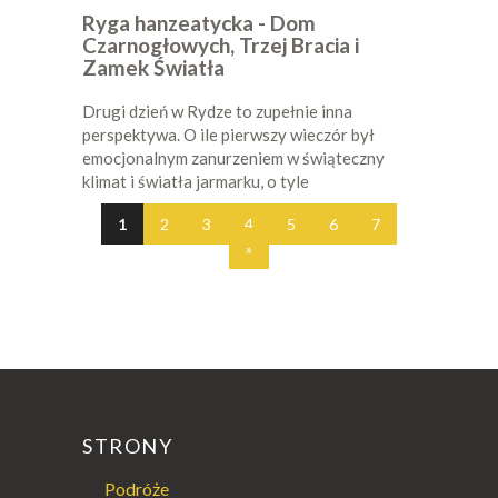
Ryga hanzeatycka - Dom
Czarnogłowych, Trzej Bracia i
Zamek Światła
Drugi dzień w Rydze to zupełnie inna
perspektywa. O ile pierwszy wieczór był
emocjonalnym zanurzeniem w świąteczny
klimat i światła jarmarku, o tyle
1
2
3
4
5
6
7
»
STRONY
Podróże