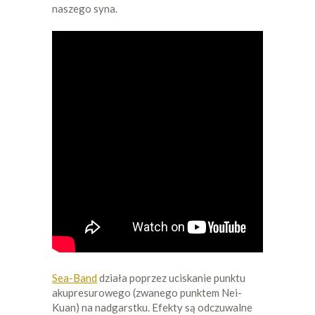
naszego syna.
Sea-Band
działa poprzez uciskanie punktu
akupresurowego (zwanego punktem Nei-
Kuan) na nadgarstku. Efekty są odczuwalne