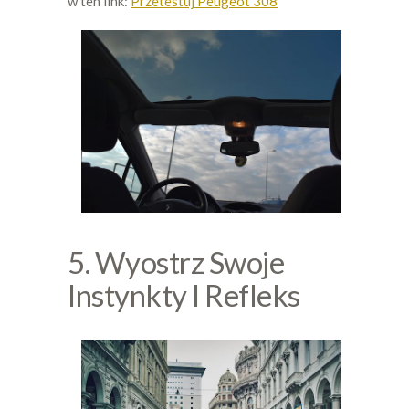
w ten link:
Przetestuj Peugeot 308
5. Wyostrz Swoje
Instynkty I Refleks