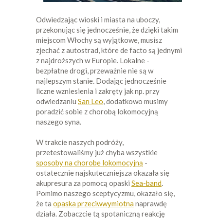
Odwiedzając wioski i miasta na uboczy,
przekonując się jednocześnie, że dzięki takim
miejscom Włochy są wyjątkowe, musisz
zjechać z autostrad, które de facto są jednymi
z najdroższych w Europie. Lokalne -
bezpłatne drogi, przeważnie nie są w
najlepszym stanie. Dodając jednocześnie
liczne wzniesienia i zakręty jak np. przy
odwiedzaniu
San Leo
, dodatkowo musimy
poradzić sobie z chorobą lokomocyjną
naszego syna.
W trakcie naszych podróży,
przetestowaliśmy już chyba wszystkie
sposoby na chorobę lokomocyjną
-
ostatecznie najskuteczniejsza okazała się
akupresura za pomocą opaski
Sea-band
.
Pomimo naszego sceptycyzmu, okazało się,
że ta
opaska przeciwwymiotna
naprawdę
działa. Zobaczcie tą spotaniczną reakcję