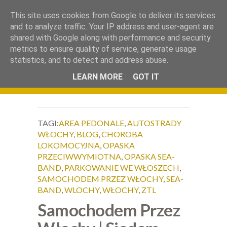
.
This site uses cookies from Google to deliver its services
Okiem Obiektywu
and to analyze traffic. Your IP address and user-agent are
shared with Google along with performance and security
metrics to ensure quality of service, generate usage
statistics, and to detect and address abuse.
LEARN MORE
GOT IT
TAGI:
AREA PEDONALE
,
AUTOSTRADY
WŁOCHY
,
BLOG
,
CHOROBA
LOKOMOCYJNA
,
OPASKA
PRZECIWWYMIOTNA
,
OPASKA SEA-
BAND
,
PARKOWANIE WE WŁOSZECH
,
SAMOCHODEM PRZEZ WŁOCHY
,
SEA-
BAND
,
WLOCHY
,
WŁOCHY
,
ZTL
Samochodem Przez