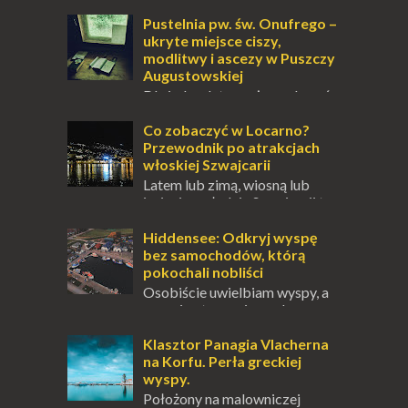
Pustelnia pw. św. Onufrego –
ukryte miejsce ciszy,
modlitwy i ascezy w Puszczy
Augustowskiej
Dla jednych to może wydawać
się ucieczką od świata, treningiem
przetrwania lub romantycznym życiem. Dla
Co zobaczyć w Locarno?
innych to nieustanne przebywanie z B...
Przewodnik po atrakcjach
włoskiej Szwajcarii
Latem lub zimą, wiosną lub
jesienią, południe Szwajcarii to
miejsce, które zdecydowanie warto
odwiedzić. Moja zimowa podróż do
Hiddensee: Odkryj wyspę
Locarno gwara...
bez samochodów, którą
pokochali nobliści
Osobiście uwielbiam wyspy, a
uczucie otoczenia wodą
zawsze mnie fascynuje. Mały kawałek ziemi
pośrodku Bałtyku? To zawsze brzmi jak
Klasztor Panagia Vlacherna
doskonał...
na Korfu. Perła greckiej
wyspy.
Położony na malowniczej