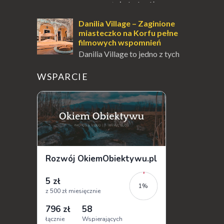
wysepce, tuż obok półwyspu
Kanoni, Święty Klasztor Panagia Vlacherna
jest jednym z najbardziej rozpoznawalnych
Danilia Village – Zaginione
symbo...
miasteczko na Korfu pełne
filmowych wspomnień
Danilia Village to jedno z tych
miejsc na Korfu, które kryje w
sobie wiele tajemnic i historii, a przy tym
WSPARCIE
jest doskonale znane miłośnikom f...