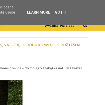
er-agent
rate usage
LEARN MORE
GOT IT
T
AS
,
NATURA
,
OGRODNICTWO
,
PODRÓŻ LEŚNA
,
 z wami nowiną – do mojego zzakątka natury zawitał