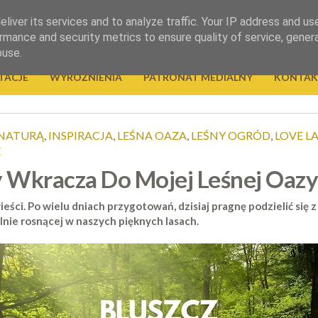
liver its services and to analyze traffic. Your IP address and us
rmance and security metrics to ensure quality of service, gene
buse.
TACJE
WYRÓŻNIENIA
PATRONAT MEDIALNY
KONTAK
 NATURĄ
,
INSPIRACJA
,
LEŚNA OAZA
,
LEŚNY OGRÓD
,
LOVE L
E
ty Wkracza Do Mojej Leśnej Oazy
wieści. Po wielu dniach przygotowań, dzisiaj pragnę podzielić się
ralnie rosnącej w naszych pięknych lasach.