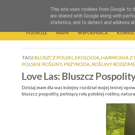
.
This site uses cookies from Google to de
Okiem Obiektywu
are shared with Google along with perfo
statistics, and to detect and address a
PODRÓŻE
MAPA
WSPÓŁPRACA
KONSUL
TAGI:
BLUSZCZ POLSKI
,
EKOLOGIA
,
HARMONIA Z
POLSKIE ROŚLINY
,
PRZYRODA
,
ROŚLINY RODZIM
Love Las: Bluszcz Pospoli
Dzisiaj mam dla was kolejny rozdział mojej leśnej opo
bluszcz pospolity, pełniący rolę polskiej rośliny, natu