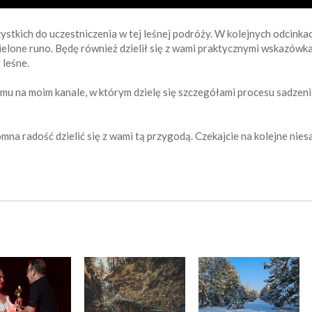
zystkich do uczestniczenia w tej leśnej podróży. W kolejnych odcinka
zielone runo. Będę również dzielił się z wami praktycznymi wskazówka
 leśne.
u na moim kanale, w którym dzielę się szczegółami procesu sadzenia 
romna radość dzielić się z wami tą przygodą. Czekajcie na kolejne ni