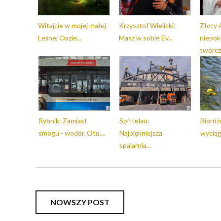
Witajcie w mojej małej
Krzysztof Wielicki:
Złoty 
Leśnej Oazie...
Masz w sobie Ev...
niepok
twórczą
Rybnik: Zamiast
Spittelau:
Bioróż
smogu - wodór. Oto,...
Najpiękniejsza
wyciągn
spalarnia...
NOWSZY POST