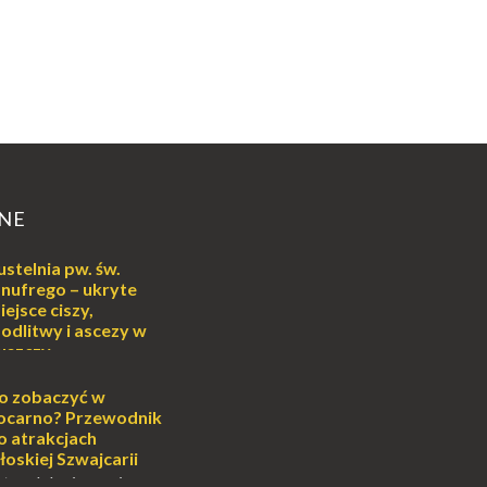
NE
ustelnia pw. św.
nufrego – ukryte
iejsce ciszy,
odlitwy i ascezy w
uszczy
ej
o może wydawać się
o zobaczyć w
wiata, treningiem
ocarno? Przewodnik
lub romantycznym
o atrakcjach
nych to nieustanne
łoskiej Szwajcarii
B...
atem lub zimą, wiosną