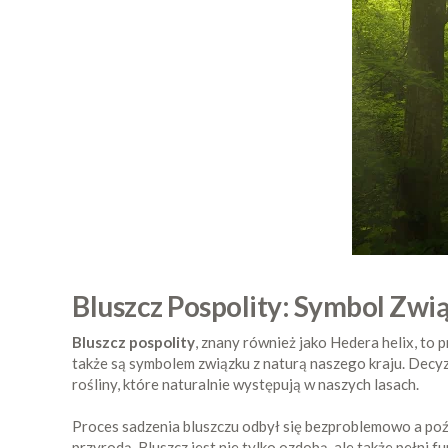
Bluszcz Pospolity: Symbol Zwi
Bluszcz pospolity
, znany również jako Hedera helix, to p
także są symbolem związku z naturą naszego kraju. Decy
rośliny, które naturalnie występują w naszych lasach.
Proces sadzenia bluszczu odbył się bezproblemowo a poźnie
przyrodą. Bluszcz jest nie tylko ozdobą, ale także pełni 