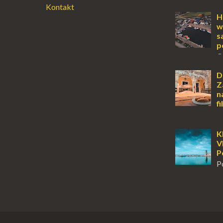
Kontakt
lub jesienią, 
miejsce, któr
H
odwiedzić. M
w
Locarno gwara
s
p
O
wyspy, a uczu
zawsze mnie f
D
kawałek ziem
Z
To zawsze brz
n
f
D
z tych miejsc 
sobie wiele taj
K
tym jest dosk
V
miłośnikom f..
P
P
m
tuż obok półw
Klasztor Pana
jednym z najb
rozpoznawaln