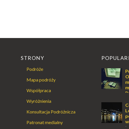
STRONY
POPULAR
Podróże
P
O
Mapa podróży
m
m
Współpraca
P
Augustowski
Wyróżnienia
Dla jednych t
C
ucieczką od ś
L
Konsultacja Podróżnicza
przetrwania 
p
życiem. Dla in
w
Patronat medialny
przebywanie z 
L