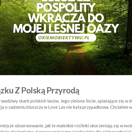
ązku Z Polską Przyrodą
rawdziwy skarb polskich lasów. Jego zielone liście, splatające się w 
zja o sadzeniu bluszczu w Love Las nie była przypadkowa. Chciałem
jsze obserwowanie, jak te maleńkie roślinki ukorzeniają się w moim l
funkcję ekologiczną, tworząc przyjazne środowisko dla różnorodności f