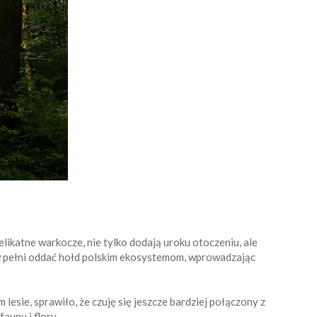
delikatne warkocze, nie tylko dodają uroku otoczeniu, ale
 w pełni oddać hołd polskim ekosystemom, wprowadzając
esie, sprawiło, że czuję się jeszcze bardziej połączony z
auny i flory.