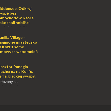
południe Szwajcarii to
e zdecydowanie warto
iddensee: Odkryj
oja zimowa podróż do
yspę bez
...
amochodów, którą
okochali nobliści
sobiście uwielbiam
cie otoczenia wodą
ascynuje. Mały
anilia Village –
i pośrodku Bałtyku?
aginione miasteczko
mi jak doskonał...
a Korfu pełne
ilmowych wspomnień
anilia Village to jedno
na Korfu, które kryje w
emnic i historii, a przy
lasztor Panagia
onale znane
lacherna na Korfu.
.
erła greckiej wyspy.
ołożony na
alowniczej wysepce,
yspu Kanoni, Święty
gia Vlacherna jest
ardziej
ych symbo...