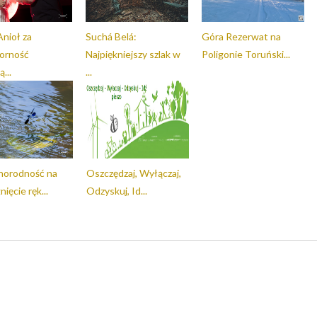
Anioł za
Suchá Belá:
Góra Rezerwat na
orność
Najpiękniejszy szlak w
Poligonie Toruński...
...
...
norodność na
Oszczędzaj, Wyłączaj,
ięcie ręk...
Odzyskuj, Id...