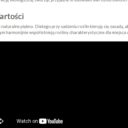
artości
aturalne piękno. Dlatego przy sadzeniu roślin kieruję się zasadą, ab
m harmonijnie współistnieją rośliny charakterystyczne dla miejsca 