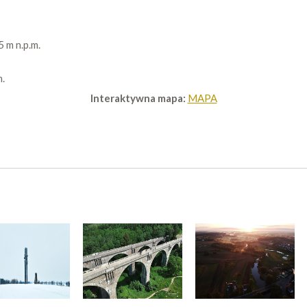
 m n.p.m.
.
Interaktywna mapa:
MAPA