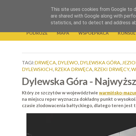
.
This site uses cookies from Google to de
Okiem Obiektywu
are shared with Google along with perfo
statistics, and to detect and address a
PODRÓŻE
MAPA
WSPÓŁPRACA
KONSUL
TAGI:
DRWĘCA
,
DYLEWO
,
DYLEWSKA GÓRA
,
JEZI
DYLEWSKICH
,
RZEKA DRWĘCA
,
RZEKI DRWĘCY
,
W
Dylewska Góra - Najwyższ
Który ze szczytów w województwie
warmińsko-mazu
na miejscu reper wyznacza dokładny punkt o wysokośc
czasie zlodowacenia bałtyckiego, dlatego teren jest 