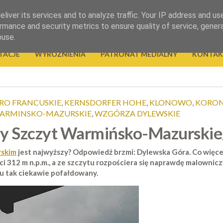
liver its services and to analyze traffic. Your IP address and us
rmance and security metrics to ensure quality of service, gene
buse.
TACJE
WYRÓŻNIENIA
PATRONAT MEDIALNY
KONTAK
ORO FRANCUSKIE
,
KERNSDORFER HOHE
,
KLONOWO
,
KORON
ARMINSKO-MAZURSKIE
,
WZGÓRZA DYLEWSKIE
y Szczyt Warmińsko-Mazurskieg
rskim
jest najwyższy? Odpowiedź brzmi: Dylewska Góra. Co więce
i 312 m n.p.m., a ze szczytu rozpościera się naprawdę malowni
tu tak ciekawie pofałdowany.