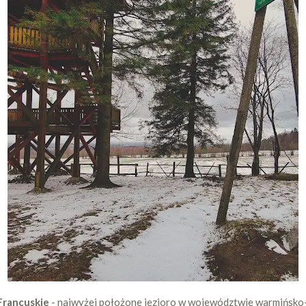
Francuskie
- najwyżej położone jezioro w województwie warmińsko-ma