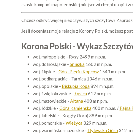
czasie kampanii napoleońskiej miejscowi chłopi utopili 
Chcesz odkryć więcej nieoczywistych szczytów? Zapras
Jeśli doceniasz moje relacje z Korony Polski, możesz pos
Korona Polski - Wykaz Szczyt
woj. małopolskie - Rysy 2499 m n.p.m.
woj. dolnośląskie -
Śnieżka
1602 m n.p.m.
woj. śląskie -
Góra Pięciu Kopców
1543 m n.p.m.
woj. podkarpackie - Tarnica 1346 m n.p.m.
woj. opolskie -
Biskupia Kopa
894 m n.p.m.
woj. świętokrzyskie -
Łysica
612 m n.p.m.
woj. mazowieckie -
Altana
408 m n.p.m.
woj. łódzkie -
Góra Kamieńska
400 m n.p.m. /
Fajna 
woj. lubelskie - Krągły Goraj 389 m n.p.m.
woj. pomorskie -
Wieżyca
329 m n.p.m.
woj. warmińsko-mazurskie -
Dylewska Góra
312 m n