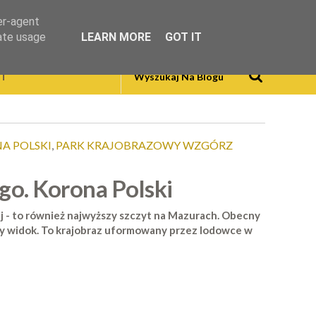
er-agent
rate usage
LEARN MORE
GOT IT
T
A POLSKI
,
PARK KRAJOBRAZOWY WZGÓRZ
o. Korona Polski
j - to również najwyższy szczyt na Mazurach. Obecny
czy widok. To krajobraz uformowany przez lodowce w