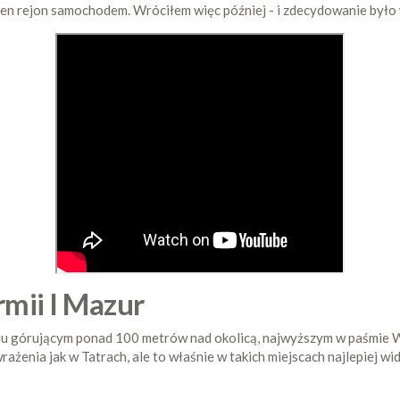
 ten rejon samochodem. Wróciłem więc później - i zdecydowanie było
mii I Mazur
iu górującym ponad 100 metrów nad okolicą, najwyższym w paśmie 
ażenia jak w Tatrach, ale to właśnie w takich miejscach najlepiej wid