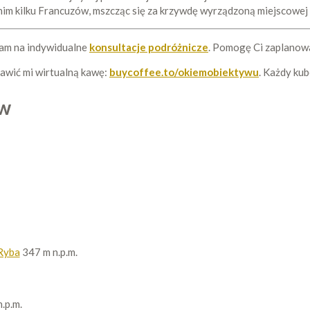
w nim kilku Francuzów, mszcząc się za krzywdę wyrządzoną miejscowej
zam na indywidualne
konsultacje podróżnicze
. Pomogę Ci zaplanowa
tawić mi wirtualną kawę:
buycoffee.to/okiemobiektywu
. Każdy ku
ów
Ryba
347 m n.p.m.
.p.m.