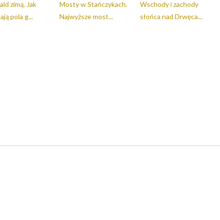
ld zimą. Jak
Mosty w Stańczykach.
Wschody i zachody
ją pola g...
Najwyższe most...
słońca nad Drwęca...