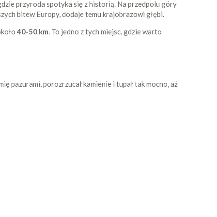
 gdzie przyroda spotyka się z historią. Na przedpolu góry
szych bitew Europy, dodaje temu krajobrazowi głębi.
 około
40-50 km
. To jedno z tych miejsc, gdzie warto
ię pazurami, porozrzucał kamienie i tupał tak mocno, aż