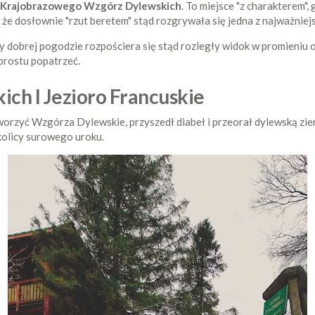
 Krajobrazowego Wzgórz Dylewskich
. To miejsce "z charakterem",
 że dosłownie "rzut beretem" stąd rozgrywała się jedna z najważniej
zy dobrej pogodzie rozpościera się stąd rozległy widok w promieniu
o prostu popatrzeć.
ch I Jezioro Francuskie
worzyć Wzgórza Dylewskie, przyszedł diabeł i przeorał dylewską ziem
kolicy surowego uroku.