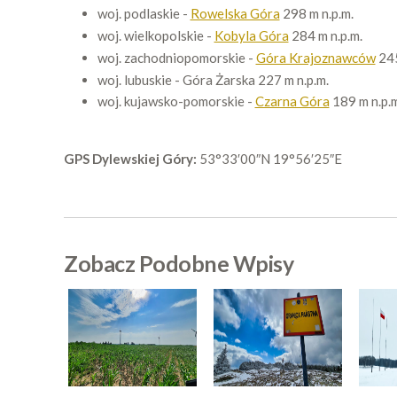
woj. podlaskie -
Rowelska Góra
298 m n.p.m.
woj. wielkopolskie -
Kobyla Góra
284 m n.p.m.
woj. zachodniopomorskie -
Góra Krajoznawców
245
woj. lubuskie - Góra Żarska 227 m n.p.m.
woj. kujawsko-pomorskie -
Czarna Góra
189 m n.p.m
GPS Dylewskiej Góry:
53°33′00″N 19°56′25″E
Zobacz Podobne Wpisy