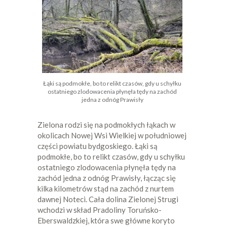
Łąki są podmokłe, bo to relikt czasów, gdy u schyłku
ostatniego zlodowacenia płynęła tędy na zachód
jedna z odnóg Prawisły
Zielona rodzi się na podmokłych łąkach w
okolicach Nowej Wsi Wielkiej w południowej
części powiatu bydgoskiego. Łąki są
podmokłe, bo to relikt czasów, gdy u schyłku
ostatniego zlodowacenia płynęła tędy na
zachód jedna z odnóg Prawisły, łącząc się
kilka kilometrów stąd na zachód z nurtem
dawnej Noteci. Cała dolina Zielonej Strugi
wchodzi w skład Pradoliny Toruńsko-
Eberswaldzkiej, która swe główne koryto