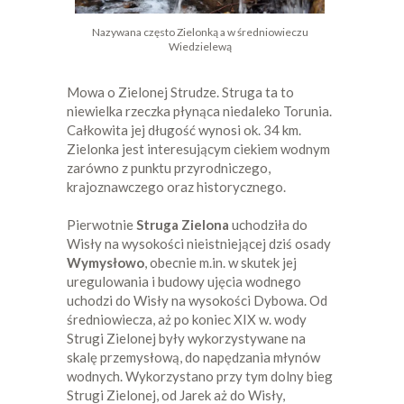
Nazywana często Zielonką a w średniowieczu
Wiedzielewą
Mowa o Zielonej Strudze. Struga ta to
niewielka rzeczka płynąca niedaleko Torunia.
Całkowita jej długość wynosi ok. 34 km.
Zielonka jest interesującym ciekiem wodnym
zarówno z punktu przyrodniczego,
krajoznawczego oraz historycznego.
Pierwotnie
Struga Zielona
uchodziła do
Wisły na wysokości nieistniejącej dziś osady
Wymysłowo
, obecnie m.in. w skutek jej
uregulowania i budowy ujęcia wodnego
uchodzi do Wisły na wysokości Dybowa. Od
średniowiecza, aż po koniec XIX w. wody
Strugi Zielonej były wykorzystywane na
skalę przemysłową, do napędzania młynów
wodnych. Wykorzystano przy tym dolny bieg
Strugi Zielonej, od Jarek aż do Wisły,