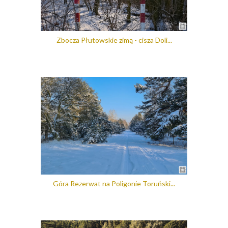
Zbocza Płutowskie zimą - cisza Doli...
Góra Rezerwat na Poligonie Toruński...