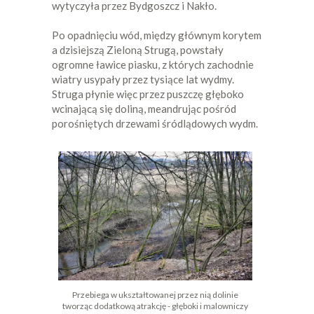
wytyczyła przez Bydgoszcz i Nakło.
Po opadnięciu wód, między głównym korytem
a dzisiejszą Zieloną Strugą, powstały
ogromne ławice piasku, z których zachodnie
wiatry usypały przez tysiące lat wydmy.
Struga płynie więc przez puszczę głęboko
wcinającą się doliną, meandrując pośród
porośniętych drzewami śródlądowych wydm.
Przebiega w ukształtowanej przez nią dolinie
tworząc dodatkową atrakcję - głęboki i malowniczy