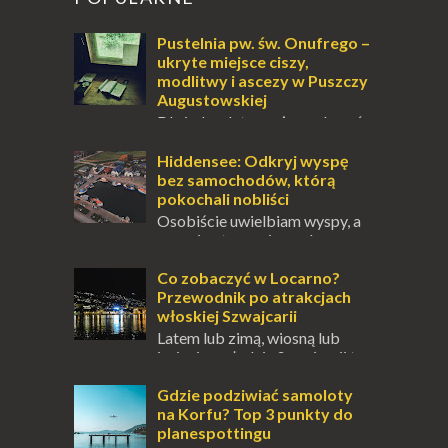
Pustelnia pw. św. Onufrego –
ukryte miejsce ciszy,
modlitwy i ascezy w Puszczy
Augustowskiej
Dla jednych to może wydawać
się ucieczką od świata, treningiem
przetrwania lub romantycznym życiem. Dla
Hiddensee: Odkryj wyspę
innych to nieustanne przebywanie z B...
bez samochodów, którą
pokochali nobliści
Osobiście uwielbiam wyspy, a
uczucie otoczenia wodą
zawsze mnie fascynuje. Mały kawałek ziemi
pośrodku Bałtyku? To zawsze brzmi jak
Co zobaczyć w Locarno?
doskonał...
Przewodnik po atrakcjach
włoskiej Szwajcarii
Latem lub zimą, wiosną lub
jesienią, południe Szwajcarii to
miejsce, które zdecydowanie warto
odwiedzić. Moja zimowa podróż do
Gdzie podziwiać samoloty
Locarno gwara...
na Korfu? Top 3 punkty do
planespottingu