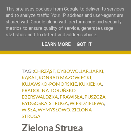
.
This site uses cookies from Google to deliver its services
Okiem Obiektywu
and to analyze traffic. Your IP address and user-agent are
shared with Google along with performance and security
metrics to ensure quality of service, generate usage
statistics, and to detect and address abuse.
LEARN MORE
GOT IT
TAGI:
CHRZĄST
,
DYBOWO
,
JAR
,
JARKI
,
KĄKAL
,
KONRAD MAZOWIECKI
,
KUJAWSKO-POMORSKIE
,
KUKIEŁKA
,
PRADOLINA TORUŃSKO-
EBERSWALDZKA
,
PRAWISŁA
,
PUSZCZA
BYDGOSKA
,
STRUGA
,
WIERDZIELEWA
,
WISŁA
,
WYMYSŁOWO
,
ZIELONA
STRUGA
Zielona Struga