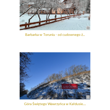
Barbarka w Toruniu - od cudownego ź...
Góra Świętego Wawrzyńca w Kałdusie....