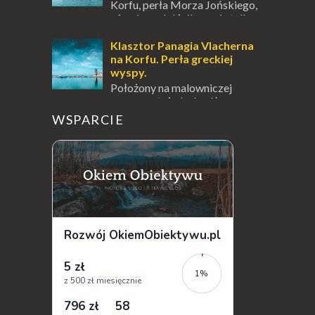
Korfu, perła Morza Jońskiego,
oferuje podróżnikom nie tylko
wspaniałe plaże, zabytki i klimatyczne
wioski, ale także coś wyjątkowego –
Klasztor Panagia Vlacherna
prawd...
na Korfu. Perła greckiej
wyspy.
Położony na malowniczej
wysepce, tuż obok półwyspu
Kanoni, Święty Klasztor Panagia Vlacherna
WSPARCIE
jest jednym z najbardziej rozpoznawalnych
symbo...