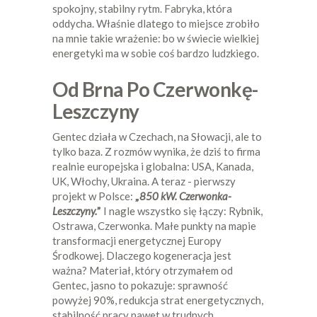
spokojny, stabilny rytm. Fabryka, która
oddycha. Właśnie dlatego to miejsce zrobiło
na mnie takie wrażenie: bo w świecie wielkiej
energetyki ma w sobie coś bardzo ludzkiego.
Od Brna Po Czerwonkę-
Leszczyny
Gentec działa w Czechach, na Słowacji, ale to
tylko baza. Z rozmów wynika, że dziś to firma
realnie europejska i globalna: USA, Kanada,
UK, Włochy, Ukraina. A teraz - pierwszy
projekt w Polsce:
„
850 kW. Czerwonka-
Leszczyny.
”
I nagle wszystko się łączy: Rybnik,
Ostrawa, Czerwonka. Małe punkty na mapie
transformacji energetycznej Europy
Środkowej. Dlaczego kogeneracja jest
ważna? Materiał, który otrzymałem od
Gentec, jasno to pokazuje: sprawność
powyżej 90%, redukcja strat energetycznych,
stabilność pracy nawet w trudnych