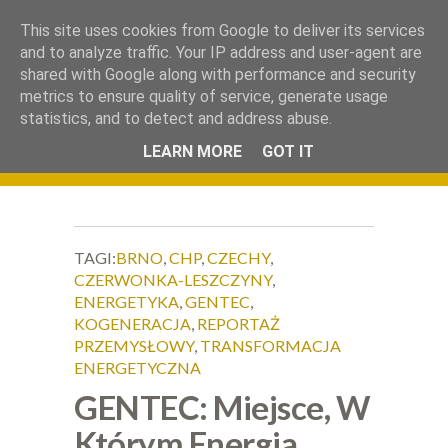
.
This site uses cookies from Google to deliver its services
Okiem Obiektywu
and to analyze traffic. Your IP address and user-agent are
shared with Google along with performance and security
metrics to ensure quality of service, generate usage
statistics, and to detect and address abuse.
LEARN MORE
GOT IT
TAGI:
BRNO
,
CHP
,
CZECHY
,
CZERWONKA-LESZCZYNY
,
ENERGETYKA
,
GENTEC
,
KOGENERACJA
,
REPORTAŻ
PRZEMYSŁOWY
,
TRANSFORMACJA
ENERGETYCZNA
GENTEC: Miejsce, W
Którym Energia