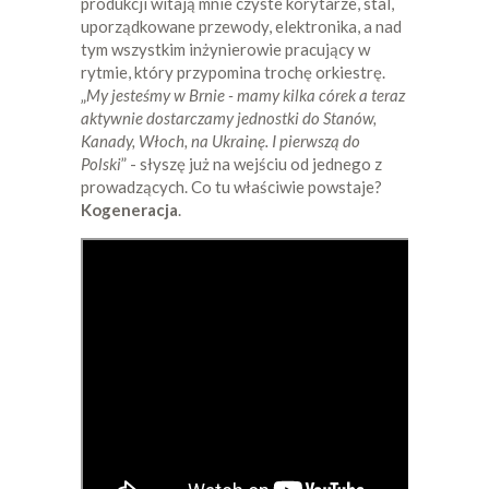
produkcji witają mnie czyste korytarze, stal,
uporządkowane przewody, elektronika, a nad
tym wszystkim inżynierowie pracujący w
rytmie, który przypomina trochę orkiestrę.
„
My jesteśmy w Brnie - mamy kilka córek a teraz
aktywnie dostarczamy jednostki do Stanów,
Kanady, Włoch, na Ukrainę. I pierwszą do
Polski
” - słyszę już na wejściu od jednego z
prowadzących. Co tu właściwie powstaje?
Kogeneracja
.