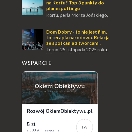
doskonał...
na Korfu? Top 3 punkty do
planespottingu
Korfu, perła Morza Jońskiego,
oferuje podróżnikom nie tylko
wspaniałe plaże, zabytki i klimatyczne
wioski, ale także coś wyjątkowego –
Dom Dobry - to nie jest film,
prawd...
to terapia narodowa. Relacja
ze spotkania z twórcami.
Toruń, 25 listopada 2025 roku.
Wieczór w Akademickim
Centrum Kultury i Sztuki " Od Nowa ", który
WSPARCIE
na długo zostanie w mojej pamięci...