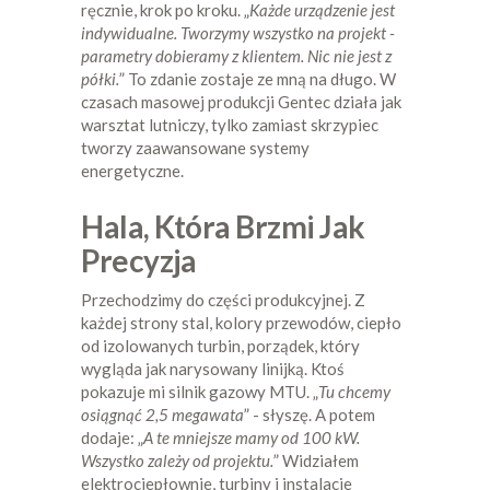
ręcznie, krok po kroku. „
Każde urządzenie jest
indywidualne. Tworzymy wszystko na projekt -
parametry dobieramy z klientem. Nic nie jest z
półki.
” To zdanie zostaje ze mną na długo. W
czasach masowej produkcji Gentec działa jak
warsztat lutniczy, tylko zamiast skrzypiec
tworzy zaawansowane systemy
energetyczne.
Hala, Która Brzmi Jak
Precyzja
Przechodzimy do części produkcyjnej. Z
każdej strony stal, kolory przewodów, ciepło
od izolowanych turbin, porządek, który
wygląda jak narysowany linijką. Ktoś
pokazuje mi silnik gazowy MTU. „
Tu chcemy
osiągnąć 2,5 megawata
” - słyszę. A potem
dodaje: „
A te mniejsze mamy od 100 kW.
Wszystko zależy od projektu.
” Widziałem
elektrociepłownie, turbiny i instalacje