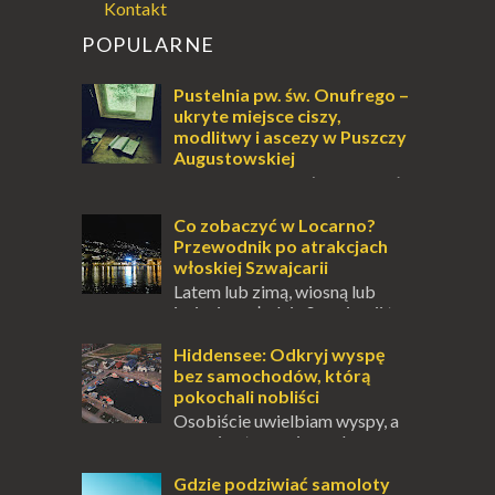
Kontakt
POPULARNE
Pustelnia pw. św. Onufrego –
ukryte miejsce ciszy,
modlitwy i ascezy w Puszczy
Augustowskiej
Dla jednych to może wydawać
się ucieczką od świata, treningiem
przetrwania lub romantycznym życiem. Dla
Co zobaczyć w Locarno?
innych to nieustanne przebywanie z B...
Przewodnik po atrakcjach
włoskiej Szwajcarii
Latem lub zimą, wiosną lub
jesienią, południe Szwajcarii to
miejsce, które zdecydowanie warto
odwiedzić. Moja zimowa podróż do
Hiddensee: Odkryj wyspę
Locarno gwara...
bez samochodów, którą
pokochali nobliści
Osobiście uwielbiam wyspy, a
uczucie otoczenia wodą
zawsze mnie fascynuje. Mały kawałek ziemi
pośrodku Bałtyku? To zawsze brzmi jak
Gdzie podziwiać samoloty