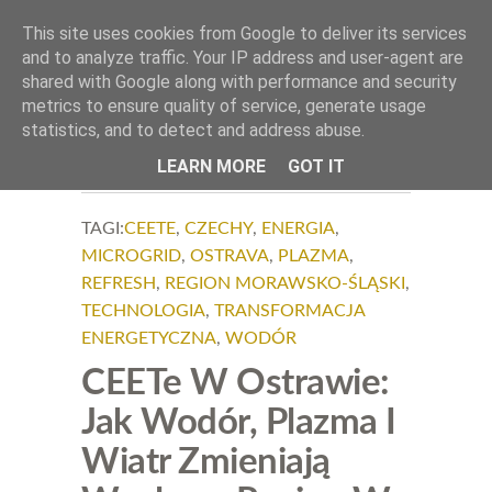
.
This site uses cookies from Google to deliver its services
Okiem Obiektywu
and to analyze traffic. Your IP address and user-agent are
shared with Google along with performance and security
metrics to ensure quality of service, generate usage
statistics, and to detect and address abuse.
LEARN MORE
GOT IT
TAGI:
CEETE
,
CZECHY
,
ENERGIA
,
MICROGRID
,
OSTRAVA
,
PLAZMA
,
REFRESH
,
REGION MORAWSKO-ŚLĄSKI
,
TECHNOLOGIA
,
TRANSFORMACJA
ENERGETYCZNA
,
WODÓR
CEETe W Ostrawie:
Jak Wodór, Plazma I
Wiatr Zmieniają