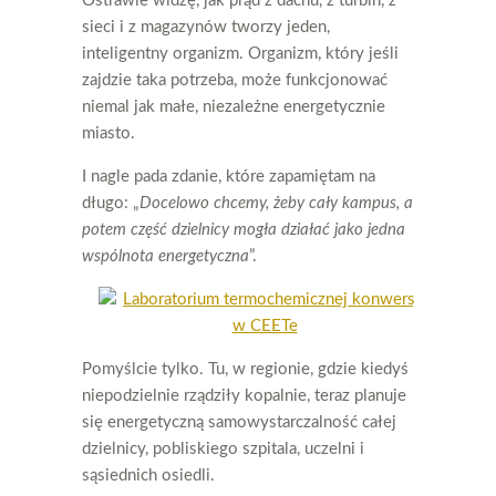
Ostrawie widzę, jak prąd z dachu, z turbin, z
sieci i z magazynów tworzy jeden,
inteligentny organizm. Organizm, który jeśli
zajdzie taka potrzeba, może funkcjonować
niemal jak małe, niezależne energetycznie
miasto.
I nagle pada zdanie, które zapamiętam na
długo: „
Docelowo chcemy, żeby cały kampus, a
potem część dzielnicy mogła działać jako jedna
wspólnota energetyczna
”.
Pomyślcie tylko. Tu, w regionie, gdzie kiedyś
niepodzielnie rządziły kopalnie, teraz planuje
się energetyczną samowystarczalność całej
dzielnicy, pobliskiego szpitala, uczelni i
sąsiednich osiedli.