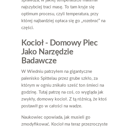
sprawdza, w jakiej temperaturze materiał
najszybciej traci masę. To tam kryje się
optimum procesu, czyli temperatura, przy
której najbardziej opłaca się go „
rozebrać
” na
części.
Kocioł - Domowy Piec
Jako Narzędzie
Badawcze
W Wiedniu patrzyłem na gigantyczne
palenisko Spittelau przez grube szkło, za
którym w ogniu znikało sześć ton śmieci na
godzinę. Tutaj patrzę na coś, co wygląda jak
zwykły, domowy kocioł. Z tą różnicą, że ktoś
postawił go w całości na wadze.
Naukowiec opowiada, jak musieli go
zmodyfikować. Kocioł ma teraz przezroczyste