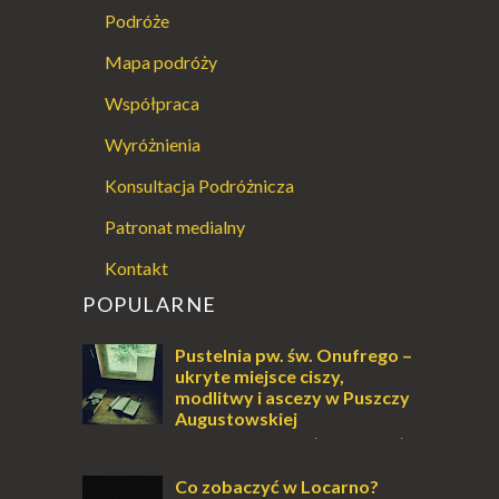
Podróże
Mapa podróży
Współpraca
Wyróżnienia
Konsultacja Podróżnicza
Patronat medialny
Kontakt
POPULARNE
Pustelnia pw. św. Onufrego –
ukryte miejsce ciszy,
modlitwy i ascezy w Puszczy
Augustowskiej
Dla jednych to może wydawać
się ucieczką od świata, treningiem
przetrwania lub romantycznym życiem. Dla
Co zobaczyć w Locarno?