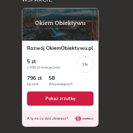
jest doskonale znane miłośnikom f...