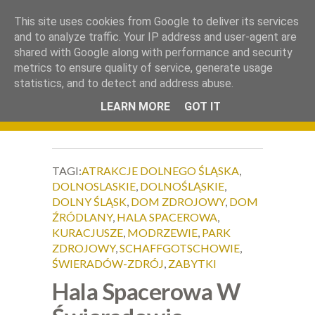
.
This site uses cookies from Google to deliver its services
Okiem Obiektywu
and to analyze traffic. Your IP address and user-agent are
shared with Google along with performance and security
metrics to ensure quality of service, generate usage
statistics, and to detect and address abuse.
LEARN MORE
GOT IT
TAGI:
ATRAKCJE DOLNEGO ŚLĄSKA
,
DOLNOSLASKIE
,
DOLNOŚLĄSKIE
,
DOLNY ŚLĄSK
,
DOM ZDROJOWY
,
DOM
ŹRÓDLANY
,
HALA SPACEROWA
,
KURACJUSZE
,
MODRZEWIE
,
PARK
ZDROJOWY
,
SCHAFFGOTSCHOWIE
,
ŚWIERADÓW-ZDRÓJ
,
ZABYTKI
Hala Spacerowa W