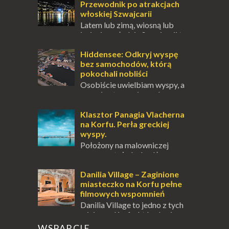
innych to nieustanne przebywanie z B...
Przewodnik po atrakcjach
włoskiej Szwajcarii
Latem lub zimą, wiosną lub
jesienią, południe Szwajcarii to
miejsce, które zdecydowanie warto
odwiedzić. Moja zimowa podróż do
Hiddensee: Odkryj wyspę
Locarno gwara...
bez samochodów, którą
pokochali nobliści
Osobiście uwielbiam wyspy, a
uczucie otoczenia wodą
zawsze mnie fascynuje. Mały kawałek ziemi
pośrodku Bałtyku? To zawsze brzmi jak
Klasztor Panagia Vlacherna
doskonał...
na Korfu. Perła greckiej
wyspy.
Położony na malowniczej
wysepce, tuż obok półwyspu
Kanoni, Święty Klasztor Panagia Vlacherna
jest jednym z najbardziej rozpoznawalnych
Danilia Village – Zaginione
symbo...
miasteczko na Korfu pełne
filmowych wspomnień
Danilia Village to jedno z tych
miejsc na Korfu, które kryje w
sobie wiele tajemnic i historii, a przy tym
WSPARCIE