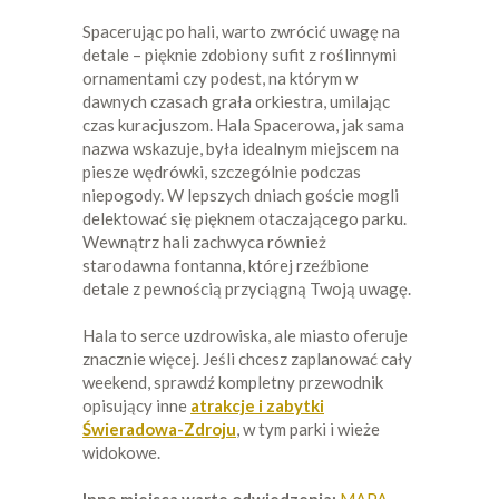
Spacerując po hali, warto zwrócić uwagę na
detale – pięknie zdobiony sufit z roślinnymi
ornamentami czy podest, na którym w
dawnych czasach grała orkiestra, umilając
czas kuracjuszom. Hala Spacerowa, jak sama
nazwa wskazuje, była idealnym miejscem na
piesze wędrówki, szczególnie podczas
niepogody. W lepszych dniach goście mogli
delektować się pięknem otaczającego parku.
Wewnątrz hali zachwyca również
starodawna fontanna, której rzeźbione
detale z pewnością przyciągną Twoją uwagę.
Hala to serce uzdrowiska, ale miasto oferuje
znacznie więcej. Jeśli chcesz zaplanować cały
weekend, sprawdź kompletny przewodnik
opisujący inne
atrakcje i zabytki
Świeradowa-Zdroju
, w tym parki i wieże
widokowe.