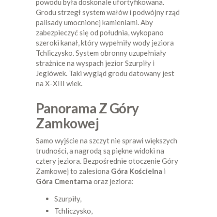
powodu była doskonale ufortyfikowana.
Grodu strzegł system wałów i podwójny rząd
palisady umocnionej kamieniami. Aby
zabezpieczyć się od południa, wykopano
szeroki kanał, który wypełniły wody jeziora
Tchliczysko. System obronny uzupełniały
strażnice na wyspach jezior Szurpiły i
Jeglówek. Taki wygląd grodu datowany jest
na X-XIII wiek.
Panorama Z Góry
Zamkowej
Samo wyjście na szczyt nie sprawi większych
trudności, a nagrodą są piękne widoki na
cztery jeziora. Bezpośrednie otoczenie Góry
Zamkowej to zalesiona
Góra Kościelna
i
Góra Cmentarna
oraz jeziora:
Szurpiły,
Tchliczysko,