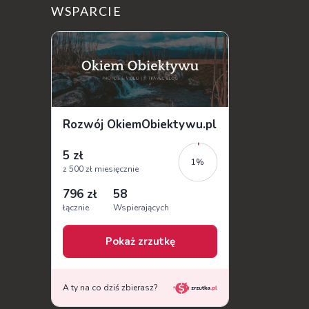
sobie wiele tajemnic i historii, a przy tym
WSPARCIE
jest doskonale znane miłośnikom f...