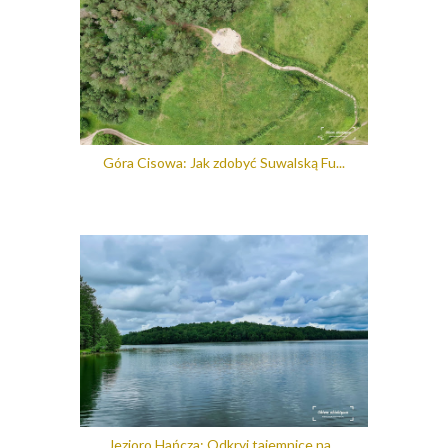
Góra Cisowa: Jak zdobyć Suwalską Fu...
Jezioro Hańcza: Odkryj tajemnice na...