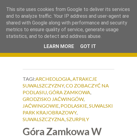
.
This site uses cookies from Google to deliver its services
Okiem Obiektywu
and to analyze traffic. Your IP address and user-agent are
shared with Google along with performance and security
metrics to ensure quality of service, generate usage
statistics, and to detect and address abuse.
LEARN MORE
GOT IT
TAGI:
ARCHEOLOGIA
,
ATRAKCJE
SUWALSZCZYZNY
,
CO ZOBACZYĆ NA
PODLASIU
,
GÓRA ZAMKOWA
,
GRODZISKO JAĆWINGÓW
,
JAĆWINGOWIE
,
PODLASKIE
,
SUWALSKI
PARK KRAJOBRAZOWY
,
SUWALSZCZYZNA
,
SZURPIŁY
Góra Zamkowa W