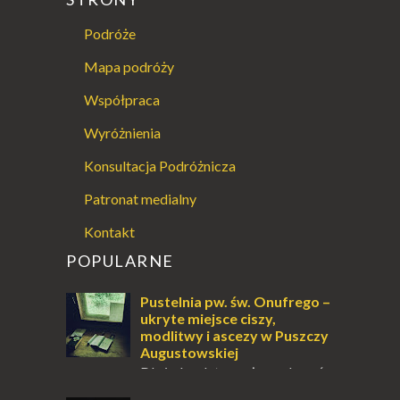
Podróże
Mapa podróży
Współpraca
Wyróżnienia
Konsultacja Podróżnicza
Patronat medialny
Kontakt
POPULARNE
Pustelnia pw. św. Onufrego –
ukryte miejsce ciszy,
modlitwy i ascezy w Puszczy
Augustowskiej
Dla jednych to może wydawać
się ucieczką od świata, treningiem