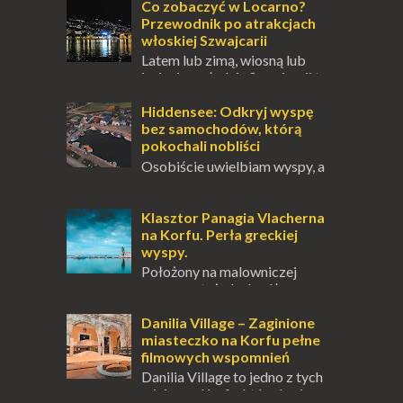
przetrwania lub romantycznym życiem. Dla
Co zobaczyć w Locarno?
innych to nieustanne przebywanie z B...
Przewodnik po atrakcjach
włoskiej Szwajcarii
Latem lub zimą, wiosną lub
jesienią, południe Szwajcarii to
miejsce, które zdecydowanie warto
odwiedzić. Moja zimowa podróż do
Hiddensee: Odkryj wyspę
Locarno gwara...
bez samochodów, którą
pokochali nobliści
Osobiście uwielbiam wyspy, a
uczucie otoczenia wodą
zawsze mnie fascynuje. Mały kawałek ziemi
pośrodku Bałtyku? To zawsze brzmi jak
Klasztor Panagia Vlacherna
doskonał...
na Korfu. Perła greckiej
wyspy.
Położony na malowniczej
wysepce, tuż obok półwyspu
Kanoni, Święty Klasztor Panagia Vlacherna
jest jednym z najbardziej rozpoznawalnych
Danilia Village – Zaginione
symbo...
miasteczko na Korfu pełne
filmowych wspomnień
Danilia Village to jedno z tych
miejsc na Korfu, które kryje w