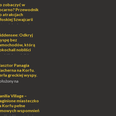
o może wydawać się
o zobaczyć w
wiata, treningiem
ocarno? Przewodnik
lub romantycznym
o atrakcjach
nych to nieustanne
łoskiej Szwajcarii
B...
atem lub zimą, wiosną
południe Szwajcarii to
e zdecydowanie warto
iddensee: Odkryj
oja zimowa podróż do
yspę bez
...
amochodów, którą
okochali nobliści
sobiście uwielbiam
cie otoczenia wodą
ascynuje. Mały
lasztor Panagia
i pośrodku Bałtyku?
lacherna na Korfu.
mi jak doskonał...
erła greckiej wyspy.
ołożony na
alowniczej wysepce,
yspu Kanoni, Święty
gia Vlacherna jest
anilia Village –
ardziej
aginione miasteczko
ych symbo...
a Korfu pełne
ilmowych wspomnień