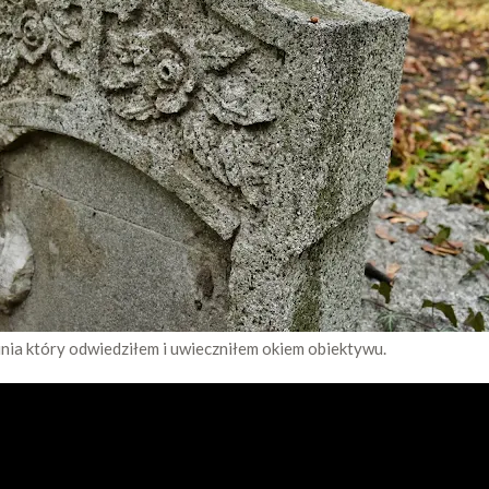
unia który odwiedziłem i uwieczniłem okiem obiektywu.