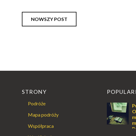
NOWSZY POST
STRONY
POPULAR
Podróże
P
O
Mapa podróży
m
m
Współpraca
P
Augustowski