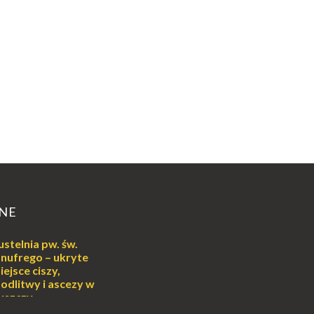
NE
ustelnia pw. św.
nufrego – ukryte
iejsce ciszy,
odlitwy i ascezy w
uszczy
ej