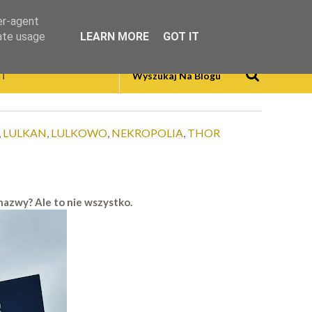
er-agent
rate usage
LEARN MORE
GOT IT
T
,
LULKAN
,
LULKOWO
,
NEKROPOLIA
,
THOR
 nazwy? Ale to nie wszystko.