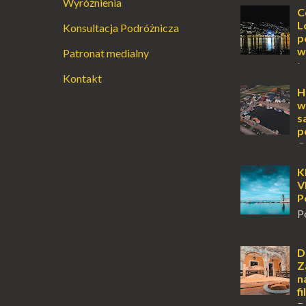
Wyróżnienia
Dla jednych t
C
ucieczką od ś
L
Konsultacja Podróżnicza
przetrwania 
p
życiem. Dla in
w
Patronat medialny
przebywanie z 
L
Kontakt
lub jesienią, 
miejsce, któr
H
odwiedzić. M
w
Locarno gwara
s
p
O
wyspy, a uczu
zawsze mnie f
K
kawałek ziem
V
To zawsze brz
P
P
m
tuż obok półw
Klasztor Pana
D
jednym z najb
Z
rozpoznawaln
n
f