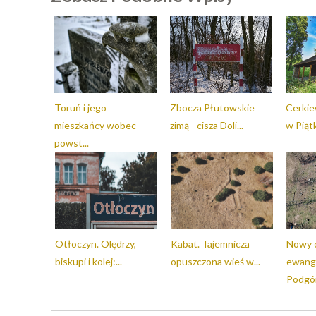
Toruń i jego
Zbocza Płutowskie
Cerkie
mieszkańcy wobec
zimą - cisza Doli...
w Piątk
powst...
Otłoczyn. Olędrzy,
Kabat. Tajemnicza
Nowy 
biskupi i kolej:...
opuszczona wieś w...
ewange
Podgór.