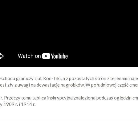
schodu graniczy z ul. Kon-Tiki, a z pozostałych stron z terenami n
 jest zły z uwagi na dewastację nagrobków. W południowej część cmen
r. Przeczy temu tablica inskrypcyjna znaleziona podczas oględzin c
1909 r. i 1914 r.