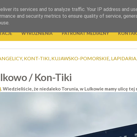
liver its services and to analyze traffic. Your IP address and us
rmance and security metrics to ensure quality of service, gene
buse.
TACJE
WYRÓŻNIENIA
PATRONAT MEDIALNY
KONTAK
ANGELICY
,
KONT-TIKI
,
KUJAWSKO-POMORSKIE
,
LAPIDARIA
lkowo / Kon-Tiki
i
. Wiedzieliście, że niedaleko Torunia, w Lulkowie mamy ulicę tej