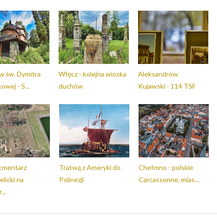
w św. Dymitra
Włęcz - kolejna wioska
Aleksandrów
owej - S...
duchów
Kujawski - 114 TSF
cmentarz
Tratwą z Ameryki do
Chełmno - polskie
licki na
Polinezji
Carcassonne, mias...
..