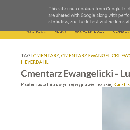
.
This site uses cookies from Google to de
Okiem Obiektywu
are shared with Google along with perfo
statistics, and to detect and address a
PODRÓŻE
MAPA
WSPÓŁPRACA
KONSUL
TAGI:
CMENTARZ
,
CMENTARZ EWANGELICKI
,
EW
HEYERDAHL
Cmentarz Ewangelicki - Lu
Pisałem ostatnio o słynnej wyprawie morskiej
Kon-Tik