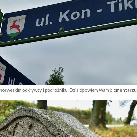
 norweskim odkrywcy i podróżniku. Dziś opowiem Wam o
cmentarzu