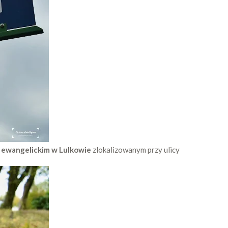
 ewangelickim w Lulkowie
zlokalizowanym przy ulicy