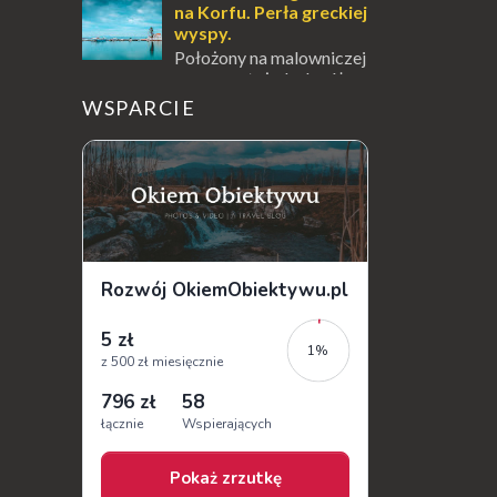
na Korfu. Perła greckiej
wyspy.
Położony na malowniczej
wysepce, tuż obok półwyspu
Kanoni, Święty Klasztor Panagia Vlacherna
WSPARCIE
jest jednym z najbardziej rozpoznawalnych
symbo...