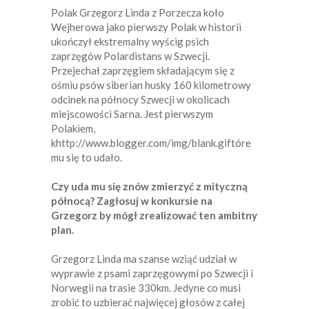
Polak Grzegorz Linda z Porzecza koło
Wejherowa jako pierwszy Polak w historii
ukończył ekstremalny wyścig psich
zaprzęgów Polardistans w Szwecji.
Przejechał zaprzęgiem składającym się z
ośmiu psów siberian husky 160 kilometrowy
odcinek na północy Szwecji w okolicach
miejscowości Sarna. Jest pierwszym
Polakiem,
khttp://www.blogger.com/img/blank.giftóre
mu się to udało.
Czy uda mu się znów zmierzyć z mityczną
północą? Zagłosuj w konkursie na
Grzegorz by mógł zrealizować ten ambitny
plan.
Grzegorz Linda ma szanse wziąć udział w
wyprawie z psami zaprzęgowymi po Szwecji i
Norwegii na trasie 330km. Jedyne co musi
zrobić to uzbierać najwięcej głosów z całej