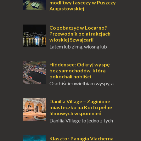
modlitwy i ascezy w Puszczy
Augustowskiej
Dla jednych to może wydawać
się ucieczką od świata, treningiem
przetrwania lub romantycznym życiem. Dla
Co zobaczyć w Locarno?
innych to nieustanne przebywanie z B...
Przewodnik po atrakcjach
włoskiej Szwajcarii
Latem lub zimą, wiosną lub
jesienią, południe Szwajcarii to
miejsce, które zdecydowanie warto
odwiedzić. Moja zimowa podróż do
Hiddensee: Odkryj wyspę
Locarno gwara...
bez samochodów, którą
pokochali nobliści
Osobiście uwielbiam wyspy, a
uczucie otoczenia wodą
zawsze mnie fascynuje. Mały kawałek ziemi
pośrodku Bałtyku? To zawsze brzmi jak
Danilia Village – Zaginione
doskonał...
miasteczko na Korfu pełne
filmowych wspomnień
Danilia Village to jedno z tych
miejsc na Korfu, które kryje w
sobie wiele tajemnic i historii, a przy tym
jest doskonale znane miłośnikom f...
Klasztor Panagia Vlacherna