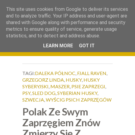
.
This site uses cookies from Google to deliver its services
Okiem Obiektywu
and to analyze traffic. Your IP address and user-agent are
shared with Google along with performance and security
metrics to ensure quality of service, generate usage
statistics, and to detect and address abuse.
LEARN MORE
GOT IT
TAGI:
DALEKA PÓŁNOC
,
FJALL RAVEN
,
GRZEGORZ LINDA
,
HUSKY
,
HUSKY
SYBERYJSKI
,
MASZER
,
PSIE ZAPRZEGI
,
PSY
,
SLED DOG
,
SYBERIAN HUSKY
,
SZWECJA
,
WYŚCIG PSICH ZAPRZĘGÓW
Polak Ze Swym
Zaprzęgiem Znów
Zmierzy Się Z