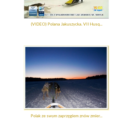
(VIDEO) Polana Jakuszycka. VII Husq...
Polak ze swym zaprzęgiem znów zmier...