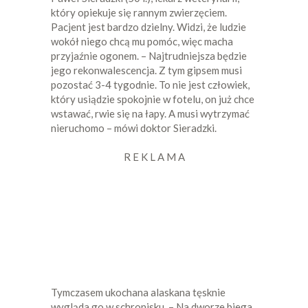
który opiekuje się rannym zwierzęciem.
Pacjent jest bardzo dzielny. Widzi, że ludzie
wokół niego chcą mu pomóc, więc macha
przyjaźnie ogonem. – Najtrudniejsza będzie
jego rekonwalescencja. Z tym gipsem musi
pozostać 3-4 tygodnie. To nie jest człowiek,
który usiądzie spokojnie w fotelu, on już chce
wstawać, rwie się na łapy. A musi wytrzymać
nieruchomo – mówi doktor Sieradzki.
R E K L A M A
Tymczasem ukochana alaskana tęsknie
wygląda go w schronisku. – Na dworze biega