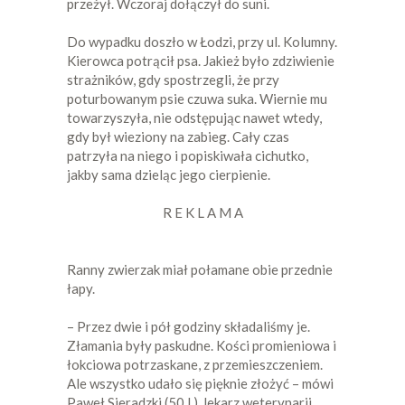
przeżył. Wczoraj dołączył do suni.
Do wypadku doszło w Łodzi, przy ul. Kolumny.
Kierowca potrącił psa. Jakież było zdziwienie
strażników, gdy spostrzegli, że przy
poturbowanym psie czuwa suka. Wiernie mu
towarzyszyła, nie odstępując nawet wtedy,
gdy był wieziony na zabieg. Cały czas
patrzyła na niego i popiskiwała cichutko,
jakby sama dzieląc jego cierpienie.
R E K L A M A
Ranny zwierzak miał połamane obie przednie
łapy.
– Przez dwie i pół godziny składaliśmy je.
Złamania były paskudne. Kości promieniowa i
łokciowa potrzaskane, z przemieszczeniem.
Ale wszystko udało się pięknie złożyć – mówi
Paweł Sieradzki (50 l.), lekarz weterynarii,