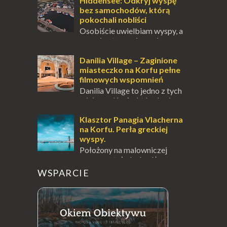
odwiedzić. Moja zimowa podróż do
Hiddensee: Odkryj wyspę
Locarno gwara...
bez samochodów, którą
pokochali nobliści
Osobiście uwielbiam wyspy, a
uczucie otoczenia wodą
zawsze mnie fascynuje. Mały kawałek ziemi
pośrodku Bałtyku? To zawsze brzmi jak
Danilia Village – Zaginione
doskonał...
miasteczko na Korfu pełne
filmowych wspomnień
Danilia Village to jedno z tych
miejsc na Korfu, które kryje w
sobie wiele tajemnic i historii, a przy tym
jest doskonale znane miłośnikom f...
Klasztor Panagia Vlacherna
na Korfu. Perła greckiej
wyspy.
Położony na malowniczej
wysepce, tuż obok półwyspu
Kanoni, Święty Klasztor Panagia Vlacherna
WSPARCIE
jest jednym z najbardziej rozpoznawalnych
symbo...