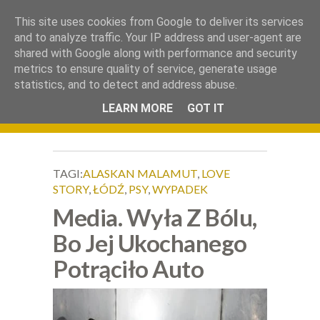
.
This site uses cookies from Google to deliver its services
Okiem Obiektywu
and to analyze traffic. Your IP address and user-agent are
shared with Google along with performance and security
metrics to ensure quality of service, generate usage
statistics, and to detect and address abuse.
LEARN MORE
GOT IT
TAGI:
ALASKAN MALAMUT
,
LOVE
STORY
,
ŁÓDŹ
,
PSY
,
WYPADEK
Media. Wyła Z Bólu,
Bo Jej Ukochanego
Potrąciło Auto