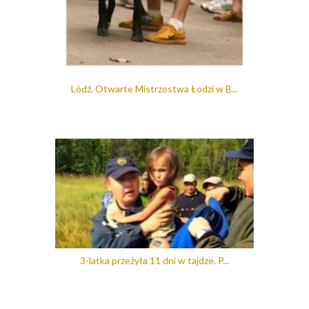
Lódź. Otwarte Mistrzostwa Łodzi w B...
3-latka przeżyła 11 dni w tajdze. P...