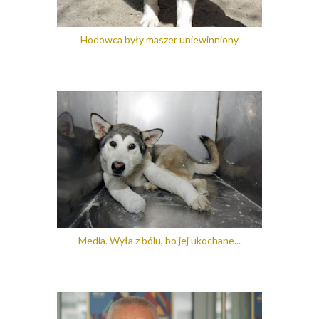
Hodowca były maszer uniewinniony
Media. Wyła z bólu, bo jej ukochane...