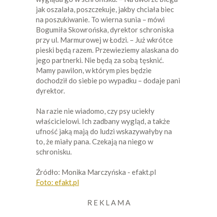
jak oszalała, poszczekuje, jakby chciała biec
na poszukiwanie. To wierna sunia – mówi
Bogumiła Skowrońska, dyrektor schroniska
przy ul. Marmurowej w Łodzi. – Już wkrótce
pieski będą razem. Przewieziemy alaskana do
jego partnerki. Nie będą za sobą tęsknić.
Mamy pawilon, w którym pies będzie
dochodził do siebie po wypadku – dodaje pani
dyrektor.
Na razie nie wiadomo, czy psy uciekły
właścicielowi. Ich zadbany wygląd, a także
ufność jaką mają do ludzi wskazywałyby na
to, że miały pana. Czekają na niego w
schronisku.
Źródło: Monika Marczyńska - efakt.pl
Foto: efakt.pl
R E K L A M A