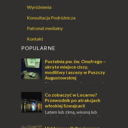
Wyróżnienia
Konsultacja Podróżnicza
Patronat medialny
Kontakt
POPULARNE
Pustelnia pw. św. Onufrego –
ukryte miejsce ciszy,
modlitwy i ascezy w Puszczy
Augustowskiej
Dla jednych to może wydawać
się ucieczką od świata, treningiem
przetrwania lub romantycznym życiem. Dla
Co zobaczyć w Locarno?
innych to nieustanne przebywanie z B...
Przewodnik po atrakcjach
włoskiej Szwajcarii
Latem lub zimą, wiosną lub
jesienią, południe Szwajcarii to
miejsce, które zdecydowanie warto