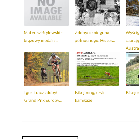
Mateusz Brylewski -
Zdobycie bieguna
Wyścig
brązowy medalis...
północnego. Histor...
zaprz
Australi
Igor Tracz zdobył
Bikejoring, czyli
Bikejor
Grand Prix Europy...
kamikaze