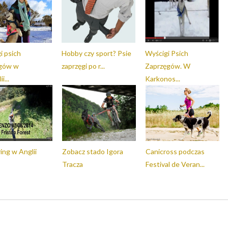
i psich
Hobby czy sport? Psie
Wyścigi Psich
ęgów w
zaprzęgi po r...
Zaprzęgów. W
i...
Karkonos...
ing w Anglii
Zobacz stado Igora
Canicross podczas
Tracza
Festival de Veran...