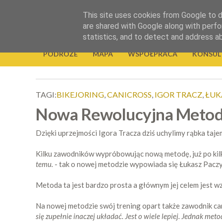
.
This site uses cookies from Google to de
Okiem Obiektywu
are shared with Google along with perfo
statistics, and to detect and address a
PODRÓŻE
MAPA
WSPÓŁPRACA
KONSUL
TAGI:
BIKEJORING
,
CANICROSS
,
IGOR TRACZ
,
ŁUK
Nowa Rewolucyjna Metod
Dzięki uprzejmości Igora Tracza dziś uchylimy rąbka ta
Kilku zawodników wypróbowując nową metodę, już po kil
temu.
- tak o nowej metodzie wypowiada się Łukasz Paczy
Metoda ta jest bardzo prosta a głównym jej celem jest w
Na nowej metodzie swój trening opart także zawodnik ca
się zupełnie inaczej układać. Jest o wiele lepiej. Jednak m