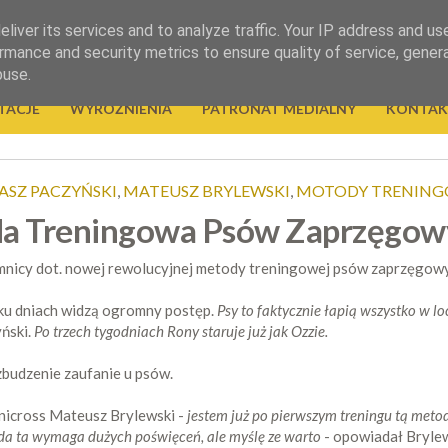
liver its services and to analyze traffic. Your IP address and us
rmance and security metrics to ensure quality of service, gene
buse.
TACJE
WYRÓŻNIENIA
PATRONAT MEDIALNY
KONTAK
ASZ PACZYŃSKI
,
MATEUSZ BRYLEWSKI
,
MOTODY TRENIN
a Treningowa Psów Zaprzęgow
jemnicy dot. nowej rewolucyjnej metody treningowej psów zaprzęgow
ku dniach widzą ogromny postęp.
Psy to faktycznie łapią wszystko w l
ński.
Po trzech tygodniach Rony staruje już jak Ozzie.
zbudzenie zaufanie u psów.
nicross Mateusz Brylewski -
jestem już po pierwszym treningu tą metod
etoda ta wymaga dużych poświęceń, ale myślę ze warto
- opowiadał Brylew