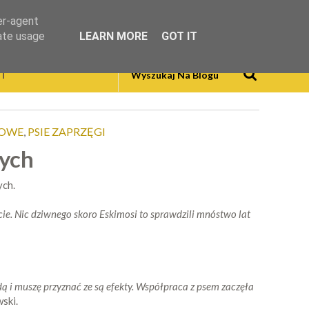
er-agent
rate usage
LEARN MORE
GOT IT
T
GOWE
,
PSIE ZAPRZĘGI
ych
ych.
ocie. Nic dziwnego skoro Eskimosi to sprawdzili mnóstwo lat
ą i muszę przyznać ze są efekty. Współpraca z psem zaczęła
ski.