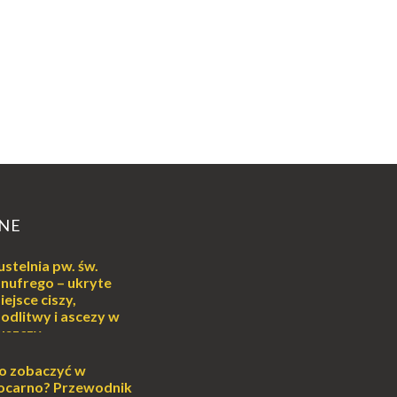
NE
ustelnia pw. św.
nufrego – ukryte
iejsce ciszy,
odlitwy i ascezy w
uszczy
ej
o może wydawać się
o zobaczyć w
wiata, treningiem
ocarno? Przewodnik