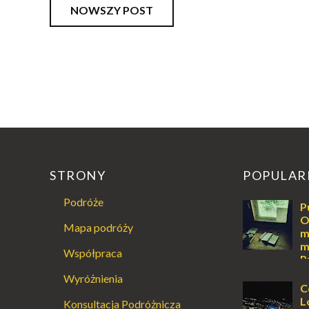
NOWSZY POST
STRONY
POPULAR
Podróże
P
O
Mapa podróży
m
m
Współpraca
P
Augustowski
Wyróżnienia
Dla jednych t
C
ucieczką od ś
L
Konsultacja Podróżnicza