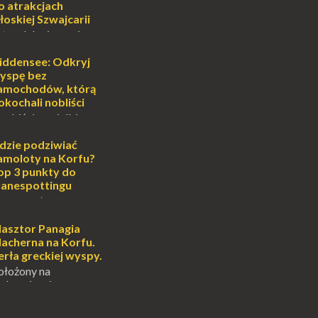
lub romantycznym
o atrakcjach
nych to nieustanne
łoskiej Szwajcarii
B...
atem lub zimą, wiosną
południe Szwajcarii to
e zdecydowanie warto
iddensee: Odkryj
oja zimowa podróż do
yspę bez
...
amochodów, którą
okochali nobliści
sobiście uwielbiam
cie otoczenia wodą
ascynuje. Mały
dzie podziwiać
i pośrodku Bałtyku?
amoloty na Korfu?
mi jak doskonał...
op 3 punkty do
lanespottingu
orfu, perła Morza
eruje podróżnikom nie
e plaże, zabytki i
lasztor Panagia
oski, ale także coś
lacherna na Korfu.
 prawd...
erła greckiej wyspy.
ołożony na
alowniczej wysepce,
yspu Kanoni, Święty
gia Vlacherna jest