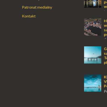
przetrwania 
p
życiem. Dla in
w
Patronat medialny
przebywanie z 
L
Kontakt
lub jesienią, 
miejsce, któr
H
odwiedzić. M
w
Locarno gwara
s
p
O
wyspy, a uczu
zawsze mnie f
G
kawałek ziem
s
To zawsze brz
T
p
K
Jońskiego, of
tylko wspaniał
K
klimatyczne wi
V
wyjątkowego –
P
P
m
tuż obok półw
Klasztor Pana