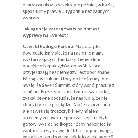
nam stosunkowo szybko, ale później, w bazie,
spędziliśmy prawie 3 tygodnie bez żadnych
wypraw.
Jak agencje zareagowały na pomysł
wyprawy na Everest?
Oswald Rodrigo Pereira:
Na początku
dowiedzieliśmy się, że na razie nie mamy
wystarczających funduszy. Generalnie
podejście Nepalczyków do osób, które
przyjeżdżają bez pieniędzy, jest dość znane.
Nie są zbyt lubiani i tacy goście jak my. Ale
myślę, że Seven Summit, który współpracuje z
nami od dłuższego czasu i zna naszą markę,
zyskał pewne poczucie, że nas lubią, że nie
chodzi tylko o pieniądze. Może to przesada,
ale nawet się troszczyli, kiedy miałem
problemy zdrowotne podczas zejścia. Byli
gotowi wysłać helikopter, żeby na koniec im
zapłacić za wyprawę. Jeśli biorąc pod uwagę,
że na Kanczendzondze działało wiele agencji,