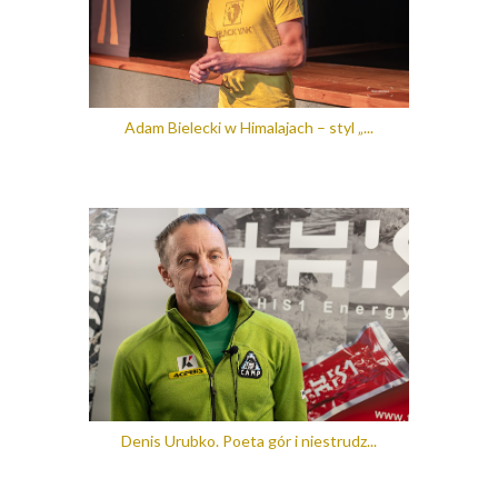
Adam Bielecki w Himalajach – styl „...
Denis Urubko. Poeta gór i niestrudz...