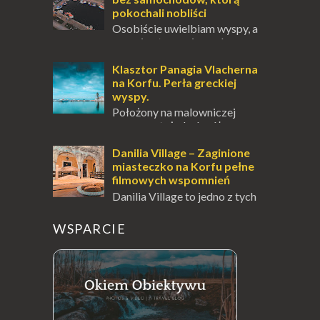
pokochali nobliści
Osobiście uwielbiam wyspy, a
uczucie otoczenia wodą
zawsze mnie fascynuje. Mały kawałek ziemi
pośrodku Bałtyku? To zawsze brzmi jak
Klasztor Panagia Vlacherna
doskonał...
na Korfu. Perła greckiej
wyspy.
Położony na malowniczej
wysepce, tuż obok półwyspu
Kanoni, Święty Klasztor Panagia Vlacherna
jest jednym z najbardziej rozpoznawalnych
Danilia Village – Zaginione
symbo...
miasteczko na Korfu pełne
filmowych wspomnień
Danilia Village to jedno z tych
miejsc na Korfu, które kryje w
sobie wiele tajemnic i historii, a przy tym
WSPARCIE
jest doskonale znane miłośnikom f...