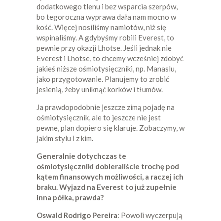
dodatkowego tlenu i bez wsparcia szerpów,
bo tegoroczna wyprawa dała nam mocno w
kość. Więcej nosiliśmy namiotów, niż się
wspinaliśmy. A gdybyśmy robili Everest, to
pewnie przy okazji Lhotse. Jeśli jednak nie
Everest i Lhotse, to chcemy wcześniej zdobyć
jakieś niższe ośmiotysięczniki, np. Manaslu,
jako przygotowanie. Planujemy to zrobić
jesienią, żeby uniknąć korków i tłumów.
Ja prawdopodobnie jeszcze zimą pojadę na
ośmiotysięcznik, ale to jeszcze nie jest
pewne, plan dopiero się klaruje. Zobaczymy, w
jakim stylu i z kim.
Generalnie dotychczas te
ośmiotysięczniki dobieraliście trochę pod
kątem finansowych możliwości, a raczej ich
braku. Wyjazd na Everest to już zupełnie
inna półka, prawda?
Oswald Rodrigo Pereira
: Powoli wyczerpują