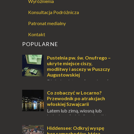
Wyróżnienia
Konsultacja Podróżnicza
Patronat medialny
Kontakt
POPULARNE
Pustelnia pw. św. Onufrego –
ukryte miejsce ciszy,
modlitwy i ascezy w Puszczy
Augustowskiej
Dla jednych to może wydawać
się ucieczką od świata, treningiem
przetrwania lub romantycznym życiem. Dla
Co zobaczyć w Locarno?
innych to nieustanne przebywanie z B...
Przewodnik po atrakcjach
włoskiej Szwajcarii
Latem lub zimą, wiosną lub
jesienią, południe Szwajcarii to
miejsce, które zdecydowanie warto
odwiedzić. Moja zimowa podróż do
Hiddensee: Odkryj wyspę
Locarno gwara...
bez samochodów, którą