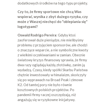
dodatkowych środków na tego typu projekty.
Czy to, że firmy sportowe nie chcą Was
wspierać, wynika z zbyt dużego ryzyka, czy
może z Waszej niechęci do "oblepiania się"
logotypami?
Oswald Rodrigo Pereira
: Gdyby ktoś
zaoferował duże pieniądze, nie mielibyśmy
problemu z przyjęciem sponsorów, ale chodzi
o znaczące wsparcie, a nie symboliczne kwoty
z wielkimi oczekiwaniami w zamian. Obecnie
światowy kryzys finansowy sprawia, że firmy
dwa razy oglądają każdą złotówkę, zanim ją
wydadzą. Czasy, kiedy spółki Skarbu Państwa
chętnie inwestowały w himalaizm, skończyły
się po wyprawach na Broad Peak i zimowe
K2. Od tamtej pory nie było równie
kosztownych polskich projektów. Po
pandemii firmy raczej oszczędzają, niż
angażują się w ryzykowne inicjatywy.