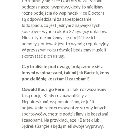
Poznaliśmy się z Ice Doctors w 2019 roku
podczas naszej wyprawy, kiedy to mieliśmy
różne podejścia do wspinaczki. Ice Doctors
są odpowiedzialni za zabezpieczanie
lodospadu, co jest jednym z największych
kosztów – wynosi około 37 tysięcy dolarów.
Niestety, nie możemy się obejść bez ich
pomocy, ponieważ jest to wymóg regulacyjny.
W przyszłym roku również będziemy musieli
skorzystać z ich usług.
Czy braliście pod uwagę połączenie sił z
innymi wspinaczami, takimi jak Bartek, żeby
podzielić się kosztami i zasobami?
Oswald Rodrigo Pereira
: Tak, rozważaliśmy
taką opcję. Kiedy rozmawialiśmy z
Nepalczykami, wspomnieliśmy, że jeśli
pojawią się zainteresowani ze strony innych
sportowców, chętnie podzielimy się kosztami
i zasobami. Na przykład, jeżeli Bartek lub
Jędrek (Bargiel) będą mieli swoje wyprawy,