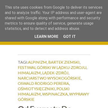
.
This site uses cookies from Google to deliver its services
Okiem Obiektywu
and to analyze traffic. Your IP address and user-agent are
shared with Google along with performance and security
metrics to ensure quality of service, generate usage
statistics, and to detect and address abuse.
LEARN MORE
GOT IT
TAGI:
ALPINIZM
,
BARTEK ZIEMSKI
,
FESTIWAL GÓRSKI W LĄDKU-ZDROJU
,
HIMALAIZM
,
LĄDEK-ZDRÓJ
,
NARCIARSTWO WYSOKOGÓRSKIE
,
OSWALD RODRIGO PEREIRA
,
OŚMIOTYSIĘCZNIKI
,
POLSKI
HIMALAIZM
,
WSPINACZKA
,
WYPRAWY
GÓRSKIE