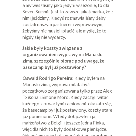
a my weszliśmy jako jedyni w sezonie, to dla
Seven Summit jest to zawsze jakaś marka, że z
nimi jeździmy. Kiedyś rozmawialiśmy, żeby
zostali naszym partnerem wyprawowym,
żebyśmy nie musieli płacić, ale myślę, że to
nigdy się nie wydarzy.
Jakie były koszty związane z
organizowaniem wyprawy na Manaslu
zimą, szczególnie biorąc pod uwagę, że
basecamp był już postawiony?
Oswald Rodrigo Pereira:
Kiedy byłem na
Manaslu zimą, wyprawa miała być
początkowo zorganizowana tylko przez Alex
Txikona i Simone Moro. Kiedy zaczęli witać
każdego z otwartymi ramionami, okazało się,
że basecamp był już postawiony, koszty stałe
już poniesione. Wtedy dołączyłem ja,
małżeństwo z Belgii i jeszcze jedna Finka,
więc dla nich to były dodatkowe pieniądze.
Gdybyśmy pojechali wcześniej, np. w połowie