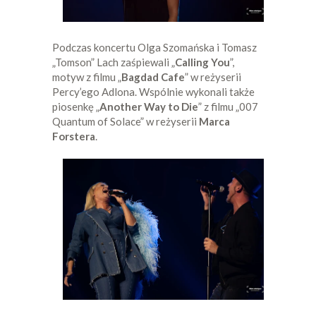
Podczas koncertu Olga Szomańska i Tomasz
„Tomson” Lach zaśpiewali „
Calling You
”,
motyw z filmu „
Bagdad Cafe
” w reżyserii
Percy’ego Adlona. Wspólnie wykonali także
piosenkę „
Another Way to Die
” z filmu „007
Quantum of Solace” w reżyserii
Marca
Forstera
.