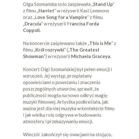
Olga Szomańska solo zaśpiewała „
Stand Up
”
z filmu „
Harriet
” w reżyserii Kasi Lemmons
oraz „L
ove Song for a Vampire
” z filmu
„
Dracula
” w reżyserii F
rancisa Forda
Coppoli.
Na koncercie zaśpiewano także „
This is Me
” z
filmu „
Król rozrywki
” („
The Greatest
Showman
”) w reżyserii
Michaela Graceya.
Koncert Olgi Szomańskiej był pełen emocji i
wzruszeń. Jej występ, przeplatany
opowieściami o powstaniu i znaczeniu
poszczególnych utworów, sprawił, że
publiczność mogła na nowo odkryć magię
muzyki filmowej. Artystka podkreślała, jak
ważna jest dla niej muzyka w kontekście filmu
i jak wielką rolę odgrywa w budowaniu
atmosfery i przekazywaniu emocji.
Wieczór zakończył się owacjami na stojąco,