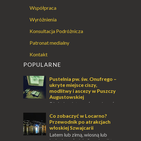
Współpraca
Wyróżnienia
Konsultacja Podróżnicza
Patronat medialny
Kontakt
POPULARNE
Pustelnia pw. św. Onufrego –
ukryte miejsce ciszy,
modlitwy i ascezy w Puszczy
Augustowskiej
Dla jednych to może wydawać
się ucieczką od świata, treningiem
przetrwania lub romantycznym życiem. Dla
Co zobaczyć w Locarno?
innych to nieustanne przebywanie z B...
Przewodnik po atrakcjach
włoskiej Szwajcarii
Latem lub zimą, wiosną lub
jesienią, południe Szwajcarii to