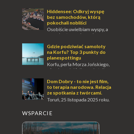
miejsce, które zdecydowanie warto
odwiedzić. Moja zimowa podróż do
Hiddensee: Odkryj wyspę
Locarno gwara...
bez samochodów, którą
pokochali nobliści
Osobiście uwielbiam wyspy, a
uczucie otoczenia wodą
zawsze mnie fascynuje. Mały kawałek ziemi
pośrodku Bałtyku? To zawsze brzmi jak
Gdzie podziwiać samoloty
doskonał...
na Korfu? Top 3 punkty do
planespottingu
Korfu, perła Morza Jońskiego,
oferuje podróżnikom nie tylko
wspaniałe plaże, zabytki i klimatyczne
wioski, ale także coś wyjątkowego –
Dom Dobry - to nie jest film,
prawd...
to terapia narodowa. Relacja
ze spotkania z twórcami.
Toruń, 25 listopada 2025 roku.
Wieczór w Akademickim
Centrum Kultury i Sztuki " Od Nowa ", który
WSPARCIE
na długo zostanie w mojej pamięci...