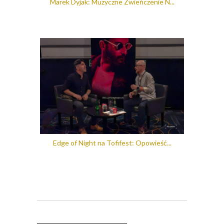
Marek Dyjak: Muzyczne Zwieńczenie N...
Edge of Night na Tofifest: Opowieść...