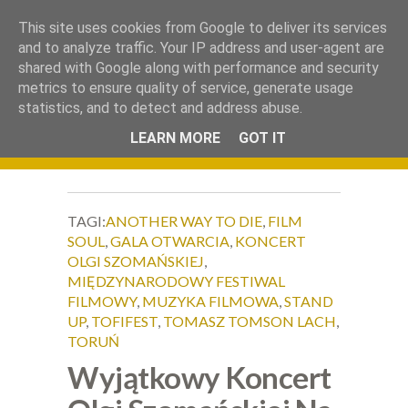
.
This site uses cookies from Google to deliver its services
Okiem Obiektywu
and to analyze traffic. Your IP address and user-agent are
shared with Google along with performance and security
metrics to ensure quality of service, generate usage
statistics, and to detect and address abuse.
LEARN MORE
GOT IT
TAGI:
ANOTHER WAY TO DIE
,
FILM
SOUL
,
GALA OTWARCIA
,
KONCERT
OLGI SZOMAŃSKIEJ
,
MIĘDZYNARODOWY FESTIWAL
FILMOWY
,
MUZYKA FILMOWA
,
STAND
UP
,
TOFIFEST
,
TOMASZ TOMSON LACH
,
TORUŃ
Wyjątkowy Koncert