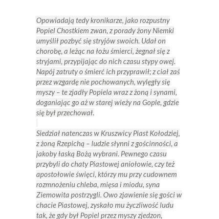
Opowiadają tedy kronikarze, jako rozpustny
Popiel Chostkiem zwan, z porady żony Niemki
umyślił pozbyć się stryjów swoich. Udał on
chorobę, a leżąc na łożu śmierci, żegnał się z
stryjami, przypijając do nich czasu stypy owej.
Napój zatruty o śmierć ich przyprawił; z ciał zaś
przez wzgardę nie pochowanych, wylęgły się
myszy – te zjadły Popiela wraz z żoną i synami,
doganiając go aż w starej wieży na Gople, gdzie
się był przechował.
Siedział natenczas w Kruszwicy Piast Kołodziej,
z żoną Rzepichą – ludzie słynni z gościnności, a
jakoby łaską Bożą wybrani. Pewnego czasu
przybyli do chaty Piastowej aniołowie, czy też
apostołowie święci, którzy mu przy cudownem
rozmnożeniu chleba, mięsa i miodu, syna
Ziemowita postrzygli. Owo zjawienie się gości w
chacie Piastowej, zyskało mu życzliwość ludu
tak, że gdy był Popiel przez myszy zjedzon,