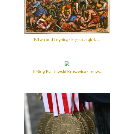
Bitwa pod Legnicą - klęska z rąk Ta...
II Bieg Piastowski Kruszwica - Inow...