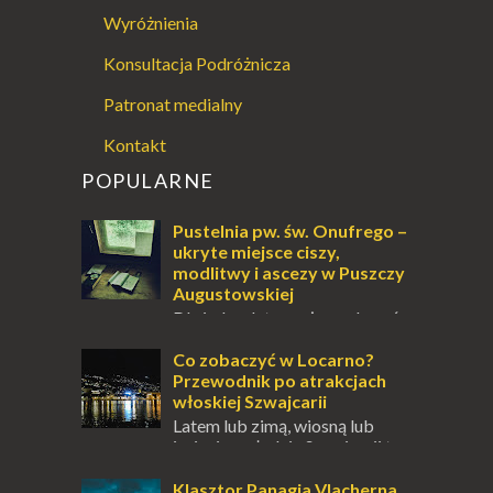
Wyróżnienia
Konsultacja Podróżnicza
Patronat medialny
Kontakt
POPULARNE
Pustelnia pw. św. Onufrego –
ukryte miejsce ciszy,
modlitwy i ascezy w Puszczy
Augustowskiej
Dla jednych to może wydawać
się ucieczką od świata, treningiem
przetrwania lub romantycznym życiem. Dla
Co zobaczyć w Locarno?
innych to nieustanne przebywanie z B...
Przewodnik po atrakcjach
włoskiej Szwajcarii
Latem lub zimą, wiosną lub
jesienią, południe Szwajcarii to
miejsce, które zdecydowanie warto
odwiedzić. Moja zimowa podróż do
Klasztor Panagia Vlacherna