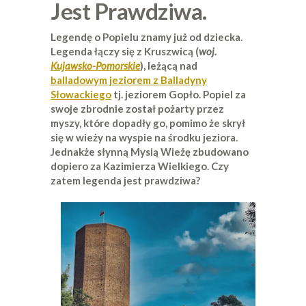
Jest Prawdziwa.
Legendę o Popielu znamy już od dziecka.
Legenda łączy się z Kruszwicą (
woj.
Kujawsko-Pomorskie
), leżącą nad
balladowym jeziorem z Balladyny
Słowackiego
tj. jeziorem Gopło. Popiel za
swoje zbrodnie został pożarty przez
myszy, które dopadły go, pomimo że skrył
się w wieży na wyspie na środku jeziora.
Jednakże słynną Mysią Wieżę zbudowano
dopiero za Kazimierza Wielkiego. Czy
zatem legenda jest prawdziwa?