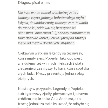
Długosz pisał o nim:
Nie było w nim żadnej szlachetnej zalety,
żadnego czynu godnego bohaterskiego męża i
księcia, dowodów cnoty, żadnego zamiłowania
do zacności; oddawał się bezczynności,
pijaństwu i obżarstwu (…), oddany rozmowom w
towarzystwie kobiet, uciekał jakby od zarazy i
klęski od mężów dojrzałych i mądrych.
Ciekawym wątkiem legendy są też myszy,
które miały zjeść Popiela. Taką opowieść
znajdujemy też w innych miejscach świata,
zjedzenie przez myszy, to kara, która spotyka
złych ludzi. Myszy prezentują jedna z plag
biblijnych.
Niestety w przypadku Legendy o Popielu,
którego myszy zjadły, pierwotnym i jedynym
źródłem jest kronika Gala Anonima, a to
trochę jednak za mało by uznać, że odbyło się