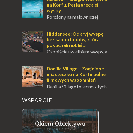
Locarno gwara...
na Korfu. Perła greckiej
wyspy.
Położony na malowniczej
wysepce, tuż obok półwyspu
Kanoni, Święty Klasztor Panagia Vlacherna
jest jednym z najbardziej rozpoznawalnych
Hiddensee: Odkryj wyspę
symbo...
bez samochodów, którą
pokochali nobliści
Osobiście uwielbiam wyspy, a
uczucie otoczenia wodą
zawsze mnie fascynuje. Mały kawałek ziemi
pośrodku Bałtyku? To zawsze brzmi jak
Danilia Village – Zaginione
doskonał...
miasteczko na Korfu pełne
filmowych wspomnień
Danilia Village to jedno z tych
miejsc na Korfu, które kryje w
sobie wiele tajemnic i historii, a przy tym
WSPARCIE
jest doskonale znane miłośnikom f...