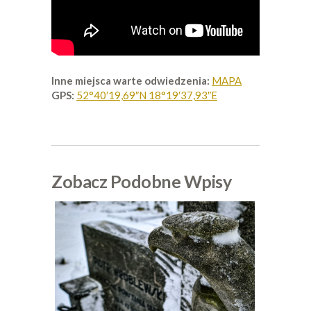
Inne miejsca warte odwiedzenia:
MAPA
GPS:
52°40′19,69″N 18°19′37,93″E
Zobacz Podobne Wpisy