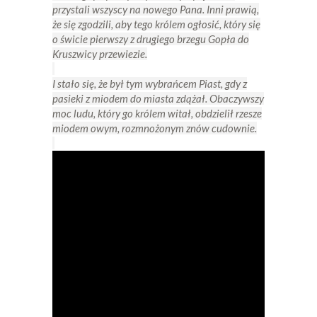
przystali wszyscy na nowego Pana. Inni prawią,
że się zgodzili, aby tego królem ogłosić, który się
o świcie pierwszy z drugiego brzegu Gopła do
Kruszwicy przewiezie.
I stało się, że był tym wybrańcem Piast, gdy z
pasieki z miodem do miasta zdążał. Obaczywszy
moc ludu, który go królem witał, obdzielił rzesze
miodem owym, rozmnożonym znów cudownie.