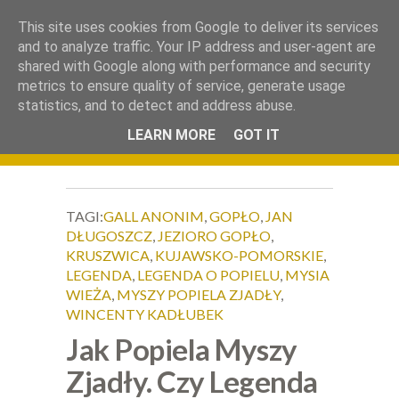
.
This site uses cookies from Google to deliver its services
Okiem Obiektywu
and to analyze traffic. Your IP address and user-agent are
shared with Google along with performance and security
metrics to ensure quality of service, generate usage
statistics, and to detect and address abuse.
LEARN MORE
GOT IT
TAGI:
GALL ANONIM
,
GOPŁO
,
JAN
DŁUGOSZCZ
,
JEZIORO GOPŁO
,
KRUSZWICA
,
KUJAWSKO-POMORSKIE
,
LEGENDA
,
LEGENDA O POPIELU
,
MYSIA
WIEŻA
,
MYSZY POPIELA ZJADŁY
,
WINCENTY KADŁUBEK
Jak Popiela Myszy
Zjadły. Czy Legenda