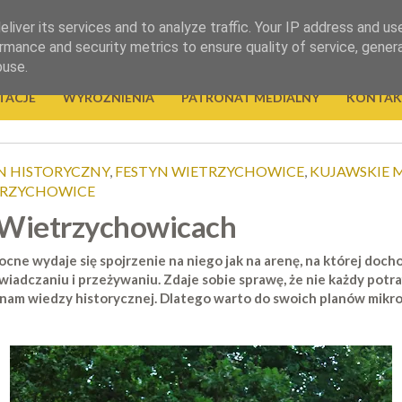
liver its services and to analyze traffic. Your IP address and us
rmance and security metrics to ensure quality of service, gene
buse.
TACJE
WYRÓŻNIENIA
PATRONAT MEDIALNY
KONTAK
N HISTORYCZNY
,
FESTYN WIETRZYCHOWICE
,
KUJAWSKIE 
TRZYCHOWICE
 Wietrzychowicach
ocne wydaje się spojrzenie na niego jak na arenę, na której doc
wiadczaniu i przeżywaniu. Zdaje sobie sprawę, że nie każdy potraf
nam wiedzy historycznej. Dlatego warto do swoich planów mikrop