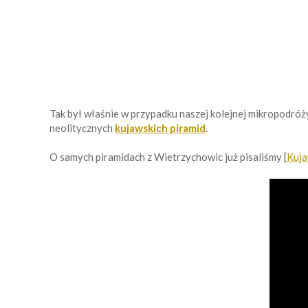
Tak był właśnie w przypadku naszej kolejnej mikropodró
neolitycznych
kujawskich piramid
.
O samych piramidach z Wietrzychowic już pisaliśmy [
Kuja