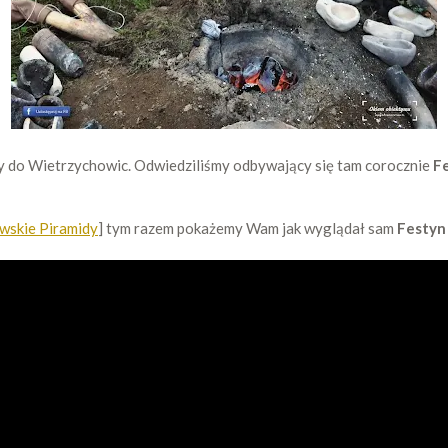
ży do Wietrzychowic. Odwiedziliśmy odbywający się tam corocznie
F
wskie Piramidy
] tym razem pokażemy Wam jak wyglądał sam
Festyn