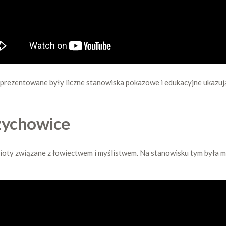
ezentowane były liczne stanowiska pokazowe i edukacyjne ukazując
zychowice
ioty związane z łowiectwem i myślistwem. Na stanowisku tym była mo