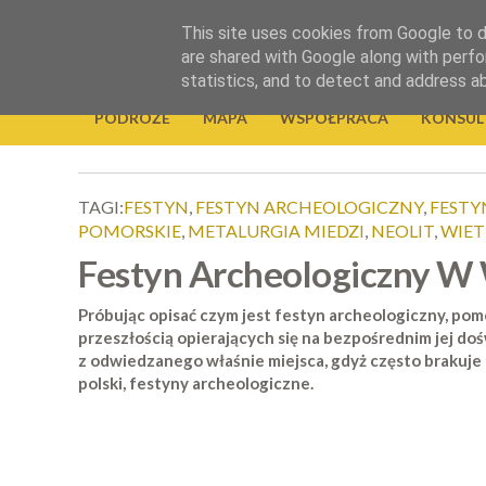
.
This site uses cookies from Google to de
Okiem Obiektywu
are shared with Google along with perfo
statistics, and to detect and address a
PODRÓŻE
MAPA
WSPÓŁPRACA
KONSUL
TAGI:
FESTYN
,
FESTYN ARCHEOLOGICZNY
,
FESTY
POMORSKIE
,
METALURGIA MIEDZI
,
NEOLIT
,
WIE
Festyn Archeologiczny W
Próbując opisać czym jest festyn archeologiczny, pom
przeszłością opierających się na bezpośrednim jej doś
z odwiedzanego właśnie miejsca, gdyż często brakuje 
polski, festyny archeologiczne.