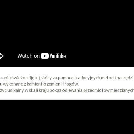
czania świeżo zdjętej skóry za pomocą tradycyjnych metod i narzędzi
u
, wykonane z kamieni krzemieni i rogów.
zyć unikalny w skali kraju pokaz odlewania przedmiotów miedzianych