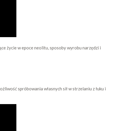
e życie w epoce neolitu, sposoby wyrobu narzędzi i
żliwość spróbowania własnych sił w strzelaniu z łuku i