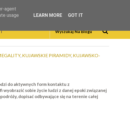
er-agent
rate usage
LEARN MORE
GOT IT
T
MEGALITY
,
KUJAWSKIE PIRAMIDY
,
KUJAWSKO-
hodzi do aktywnych form kontaktu z
i wyobrazić sobie życie ludzi z danej epoki związanej
odróży, dopisać odbywające się na terenie całej