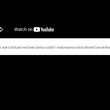
 z warsztatami wytwarzania ozdób i malowania naturalnymi barwnika