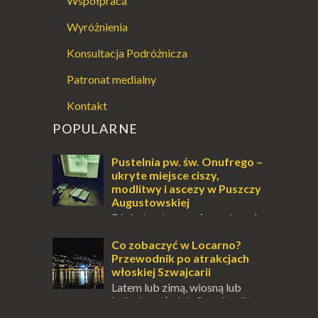
Współpraca
Wyróżnienia
Konsultacja Podróżnicza
Patronat medialny
Kontakt
POPULARNE
Pustelnia pw. św. Onufrego –
ukryte miejsce ciszy,
modlitwy i ascezy w Puszczy
Augustowskiej
Dla jednych to może wydawać
się ucieczką od świata, treningiem
przetrwania lub romantycznym życiem. Dla
Co zobaczyć w Locarno?
innych to nieustanne przebywanie z B...
Przewodnik po atrakcjach
włoskiej Szwajcarii
Latem lub zimą, wiosną lub
jesienią, południe Szwajcarii to
miejsce, które zdecydowanie warto