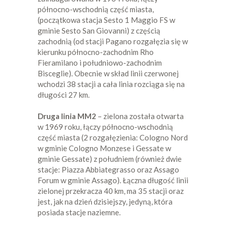
północno-wschodnią część miasta,
(początkowa stacja Sesto 1 Maggio FS w
gminie Sesto San Giovanni) z częścią
zachodnią (od stacji Pagano rozgałęzia się w
kierunku północno-zachodnim Rho
Fieramilano i południowo-zachodnim
Bisceglie). Obecnie w skład linii czerwonej
wchodzi 38 stacji a cała linia rozciąga się na
długości 27 km.
Druga linia MM2
– zielona została otwarta
w 1969 roku, łączy północno-wschodnią
część miasta (2 rozgałęzienia: Cologno Nord
w gminie Cologno Monzese i Gessate w
gminie Gessate) z południem (również dwie
stacje: Piazza Abbiategrasso oraz Assago
Forum w gminie Assago). Łączna długość linii
zielonej przekracza 40 km, ma 35 stacji oraz
jest, jak na dzień dzisiejszy, jedyną, która
posiada stacje naziemne.