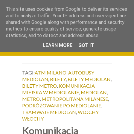
.
This site uses cookies from Google to deliver its services
Okiem Obiektywu
and to analyze traffic. Your IP address and user-agent are
shared with Google along with performance and security
metrics to ensure quality of service, generate usage
statistics, and to detect and address abuse.
LEARN MORE
GOT IT
TAGI:
ATM MILANO
,
AUTOBUSY
MEDIOLAN
,
BILETY
,
BILETY MEDIOLAN
,
BILETY METRO
,
KOMUNIKACJA
MIEJSKA W MEDIOLANIE
,
MEDIOLAN
,
METRO
,
METROPOLITANA MILANESE
,
PODRÓŻOWANIE PO MEDIOLANIE
,
TRAMWAJE MEDIOLAN
,
WLOCHY
,
WŁOCHY
Komunikacja