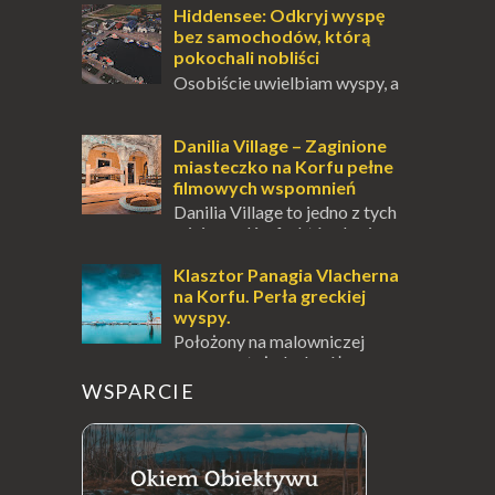
odwiedzić. Moja zimowa podróż do
Hiddensee: Odkryj wyspę
Locarno gwara...
bez samochodów, którą
pokochali nobliści
Osobiście uwielbiam wyspy, a
uczucie otoczenia wodą
zawsze mnie fascynuje. Mały kawałek ziemi
pośrodku Bałtyku? To zawsze brzmi jak
Danilia Village – Zaginione
doskonał...
miasteczko na Korfu pełne
filmowych wspomnień
Danilia Village to jedno z tych
miejsc na Korfu, które kryje w
sobie wiele tajemnic i historii, a przy tym
jest doskonale znane miłośnikom f...
Klasztor Panagia Vlacherna
na Korfu. Perła greckiej
wyspy.
Położony na malowniczej
wysepce, tuż obok półwyspu
Kanoni, Święty Klasztor Panagia Vlacherna
WSPARCIE
jest jednym z najbardziej rozpoznawalnych
symbo...