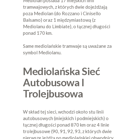
Mediolan posiada 17 miejskich linii
tramwajowych, z których dwie dojeżdżają
poza Mediolan (do Rozzano i Cinisello
Balsamo) oraz 1 międzymiastową (z
Mediolanu do Limbiate), o łącznej długości
ponad 170 km.
Same mediolańskie tramwaje są uważane za
symbol Mediolanu.
Mediolańska Sieć
Autobusowa I
Trolejbusowa
W skład tej sieci, wchodzi około stu linii
autobusowych (miejskich i podmiejskich) o
łącznej długości ponad 870 km oraz 4 linie
trolejbusowe (90, 91, 92, 93, z których dwie
pierwsze jeżdżą po mediolańskiej obwodnicy