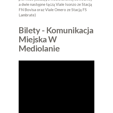
a dwie następne łączą Viale Isonzo ze Stacją
FN Bovisa oraz Viale Omero ze Stacją FS
Lambrate)
Bilety - Komunikacja
Miejska W
Mediolanie