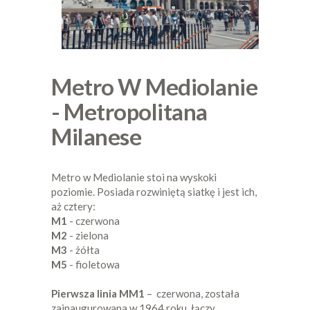
Metro W Mediolanie
- Metropolitana
Milanese
Metro w Mediolanie stoi na wyskoki
poziomie. Posiada rozwiniętą siatkę i jest ich,
aż cztery:
M1
- czerwona
M2
- zielona
M3
- żółta
M5
- fioletowa
Pierwsza linia MM1
– czerwona, została
zainaugurowana w 1964 roku, łączy