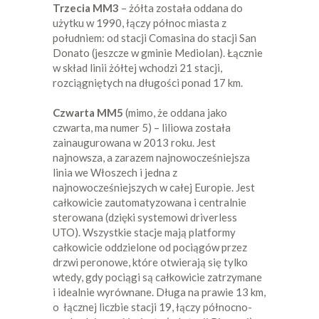
Trzecia MM3
– żółta została oddana do
użytku w 1990, łączy północ miasta z
południem: od stacji Comasina do stacji San
Donato (jeszcze w gminie Mediolan). Łącznie
w skład linii żółtej wchodzi 21 stacji,
rozciągniętych na długości ponad 17 km.
Czwarta MM5
(mimo, że oddana jako
czwarta, ma numer 5) – liliowa została
zainaugurowana w 2013 roku. Jest
najnowsza, a zarazem najnowocześniejsza
linia we Włoszech i jedna z
najnowocześniejszych w całej Europie. Jest
całkowicie zautomatyzowana i centralnie
sterowana (dzięki systemowi driverless
UTO). Wszystkie stacje mają platformy
całkowicie oddzielone od pociągów przez
drzwi peronowe, które otwierają się tylko
wtedy, gdy pociągi są całkowicie zatrzymane
i idealnie wyrównane. Długa na prawie 13 km,
o łącznej liczbie stacji 19, łączy północno-