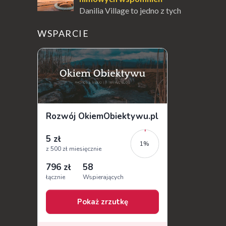
Danilia Village to jedno z tych
miejsc na Korfu, które kryje w
sobie wiele tajemnic i historii, a przy tym
WSPARCIE
jest doskonale znane miłośnikom f...