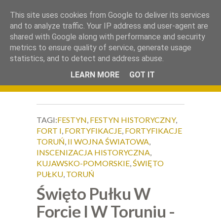
.
This site uses cookies from Google to deliver its services
Okiem Obiektywu
and to analyze traffic. Your IP address and user-agent are
shared with Google along with performance and security
metrics to ensure quality of service, generate usage
statistics, and to detect and address abuse.
LEARN MORE
GOT IT
TAGI:
FESTYN
,
FESTYN HISTORYCZNY
,
FORT I
,
FORTYFIKACJE
,
FORTYFIKACJE
TORUŃ
,
II WOJNA ŚWIATOWA
,
INSCENIZACJA HISTORYCZNA
,
KUJAWSKO-POMORSKIE
,
ŚWIĘTO
PUŁKU
,
TORUŃ
Święto Pułku W
Forcie I W Toruniu -