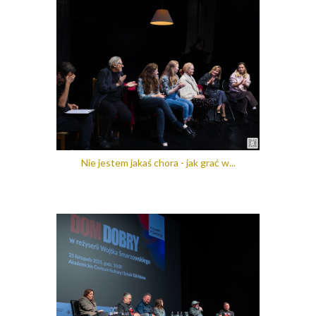
Nie jestem jakaś chora - jak grać w...