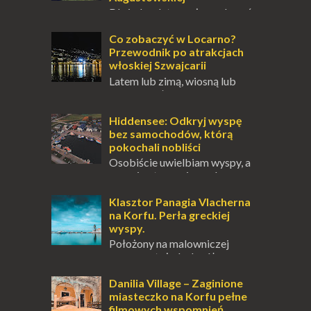
Dla jednych to może wydawać
się ucieczką od świata, treningiem
przetrwania lub romantycznym życiem. Dla
Co zobaczyć w Locarno?
innych to nieustanne przebywanie z B...
Przewodnik po atrakcjach
włoskiej Szwajcarii
Latem lub zimą, wiosną lub
jesienią, południe Szwajcarii to
miejsce, które zdecydowanie warto
odwiedzić. Moja zimowa podróż do
Hiddensee: Odkryj wyspę
Locarno gwara...
bez samochodów, którą
pokochali nobliści
Osobiście uwielbiam wyspy, a
uczucie otoczenia wodą
zawsze mnie fascynuje. Mały kawałek ziemi
pośrodku Bałtyku? To zawsze brzmi jak
Klasztor Panagia Vlacherna
doskonał...
na Korfu. Perła greckiej
wyspy.
Położony na malowniczej
wysepce, tuż obok półwyspu
Kanoni, Święty Klasztor Panagia Vlacherna
jest jednym z najbardziej rozpoznawalnych
Danilia Village – Zaginione
symbo...
miasteczko na Korfu pełne
filmowych wspomnień