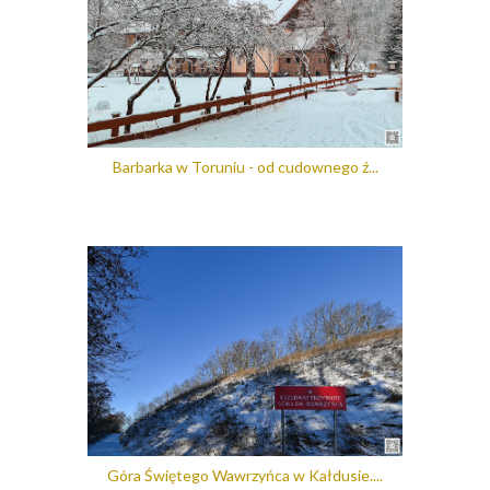
Barbarka w Toruniu - od cudownego ź...
Góra Świętego Wawrzyńca w Kałdusie....