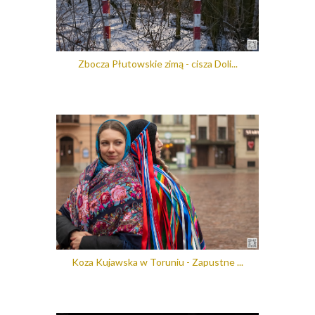
Zbocza Płutowskie zimą - cisza Doli...
Koza Kujawska w Toruniu - Zapustne ...