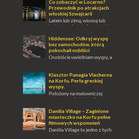
przetrwania lub romantycznym życiem. Dla
Co zobaczyć w Locarno?
innych to nieustanne przebywanie z B...
Przewodnik po atrakcjach
włoskiej Szwajcarii
Latem lub zimą, wiosną lub
jesienią, południe Szwajcarii to
miejsce, które zdecydowanie warto
odwiedzić. Moja zimowa podróż do
Hiddensee: Odkryj wyspę
Locarno gwara...
bez samochodów, którą
pokochali nobliści
Osobiście uwielbiam wyspy, a
uczucie otoczenia wodą
zawsze mnie fascynuje. Mały kawałek ziemi
pośrodku Bałtyku? To zawsze brzmi jak
Klasztor Panagia Vlacherna
doskonał...
na Korfu. Perła greckiej
wyspy.
Położony na malowniczej
wysepce, tuż obok półwyspu
Kanoni, Święty Klasztor Panagia Vlacherna
jest jednym z najbardziej rozpoznawalnych
Danilia Village – Zaginione
symbo...
miasteczko na Korfu pełne
filmowych wspomnień
Danilia Village to jedno z tych
miejsc na Korfu, które kryje w