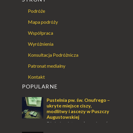
Podróże
Mapa podróży
Współpraca
Wyróżnienia
Konsultacja Podróżnicza
Patronat medialny
Kontakt
POPULARNE
Pustelnia pw. św. Onufrego –
ukryte miejsce ciszy,
modlitwy i ascezy w Puszczy
Augustowskiej
Dla jednych to może wydawać
się ucieczką od świata, treningiem