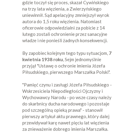
gdzie toczył się proces, skazał Cywińskiego
na trzy lata więzienia, a Zwierzyńskiego
uniewinnił. Sąd apelacyjny zmniejszył wyrok
autora do 1,5 roku więzienia. Natomiast
oficerowie odpowiedzialni za pobicie z 14
lutego zostali ochronienie przez sanacyjne
władze i nie ponieśli żadnych konsekwencji.
By zapobiec kolejnym tego typu sytuacjom,
7
kwietnia 1938 roku
, Sejm jednomyślnie
przyjął "Ustawę o ochronie imienia Józefa
Piłsudskiego, pierwszego Marszałka Polski".
"Pamięć czynu i zasługi Józefa Piłsudskiego -
Wskrzesiciela Niepodległości Ojczyzny i
Wychowawcy Narodu - po wsze czasy należy
do skarbnicy ducha narodowego i pozostaje
pod szczególną opieką prawa" - stanowił
pierwszy artykuł aktu prawnego, który dalej
przewidywał karę nawet pięciu lat więzienia
za znieważenie dobrego imienia Marszałka.