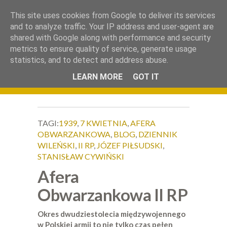
.
This site uses cookies from Google to deliver its services
Okiem Obiektywu
and to analyze traffic. Your IP address and user-agent are
shared with Google along with performance and security
metrics to ensure quality of service, generate usage
statistics, and to detect and address abuse.
LEARN MORE
GOT IT
TAGI:
1939
,
7 KWIETNIA
,
AFERA
OBWARZANKOWA
,
BLOG
,
DZIENNIK
WILEŃSKI
,
II RP
,
JÓZEF PIŁSUDSKI
,
STANISŁAW CYWIŃSKI
Afera
Obwarzankowa II RP
Okres dwudziestolecia międzywojennego
w Polskiej armii to nie tylko czas pełen