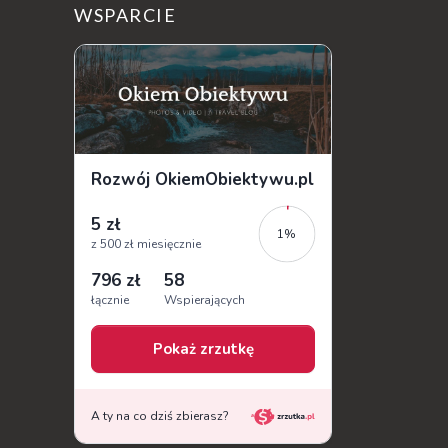
sobie wiele tajemnic i historii, a przy tym
WSPARCIE
jest doskonale znane miłośnikom f...