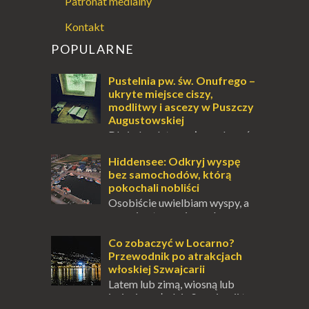
Patronat medialny
Kontakt
POPULARNE
Pustelnia pw. św. Onufrego –
ukryte miejsce ciszy,
modlitwy i ascezy w Puszczy
Augustowskiej
Dla jednych to może wydawać
się ucieczką od świata, treningiem
przetrwania lub romantycznym życiem. Dla
Hiddensee: Odkryj wyspę
innych to nieustanne przebywanie z B...
bez samochodów, którą
pokochali nobliści
Osobiście uwielbiam wyspy, a
uczucie otoczenia wodą
zawsze mnie fascynuje. Mały kawałek ziemi
pośrodku Bałtyku? To zawsze brzmi jak
Co zobaczyć w Locarno?
doskonał...
Przewodnik po atrakcjach
włoskiej Szwajcarii
Latem lub zimą, wiosną lub
jesienią, południe Szwajcarii to