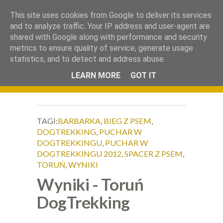
.
This site uses cookies from Google to deliver its services
Okiem Obiektywu
and to analyze traffic. Your IP address and user-agent are
shared with Google along with performance and security
metrics to ensure quality of service, generate usage
statistics, and to detect and address abuse.
LEARN MORE
GOT IT
TAGI:
BARBARKA
,
BIEG Z PSEM
,
DOGTREKKING
,
PUCHAR W
DOGTREKKINGU
,
PUCHAR W
DOGTREKKINGU 2012
,
SPACER Z PSEM
,
TORUŃ
,
WYNIKI
Wyniki - Toruń
DogTrekking