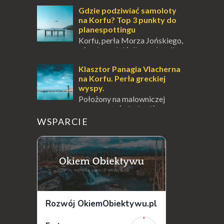
miejsce, które zdecydowanie warto
odwiedzić. Moja zimowa podróż do
Gdzie podziwiać samoloty
Locarno gwara...
na Korfu? Top 3 punkty do
planespottingu
Korfu, perła Morza Jońskiego,
oferuje podróżnikom nie tylko
wspaniałe plaże, zabytki i klimatyczne
wioski, ale także coś wyjątkowego –
Klasztor Panagia Vlacherna
prawd...
na Korfu. Perła greckiej
wyspy.
Położony na malowniczej
wysepce, tuż obok półwyspu
Kanoni, Święty Klasztor Panagia Vlacherna
WSPARCIE
jest jednym z najbardziej rozpoznawalnych
symbo...