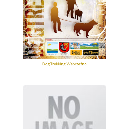
DogTrekking Wąbrzeźno