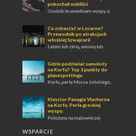
pokochali nobliści
Osobiście uwielbiam wyspy, a
uczucie otoczenia wodą
zawsze mnie fascynuje. Mały kawałek ziemi
pośrodku Bałtyku? To zawsze brzmi jak
Co zobaczyć w Locarno?
doskonał...
Przewodnik po atrakcjach
włoskiej Szwajcarii
Latem lub zimą, wiosną lub
jesienią, południe Szwajcarii to
miejsce, które zdecydowanie warto
odwiedzić. Moja zimowa podróż do
Gdzie podziwiać samoloty
Locarno gwara...
na Korfu? Top 3 punkty do
planespottingu
Korfu, perła Morza Jońskiego,
oferuje podróżnikom nie tylko
wspaniałe plaże, zabytki i klimatyczne
wioski, ale także coś wyjątkowego –
Klasztor Panagia Vlacherna
prawd...
na Korfu. Perła greckiej
wyspy.
Położony na malowniczej
wysepce, tuż obok półwyspu
Kanoni, Święty Klasztor Panagia Vlacherna
WSPARCIE
jest jednym z najbardziej rozpoznawalnych