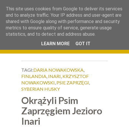
.
This site uses cookies from Google to deliver its services
Okiem Obiektywu
and to analyze traffic. Your IP address and user-agent are
shared with Google along with performance and security
metrics to ensure quality of service, generate usage
statistics, and to detect and address abuse.
LEARN MORE
GOT IT
TAGI:
DARIA NOWAKOWSKA
,
FINLANDIA
,
INARI
,
KRZYSZTOF
NOWAKOWSKI
,
PSIE ZAPRZĘGI
,
SYBERIAN HUSKY
Okrążyli Psim
Zaprzęgiem Jezioro
Inari