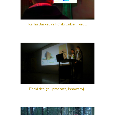
Karhu Basket​ vs Polski Cukier Toru...
Fiński design - prostota, innowacyj...