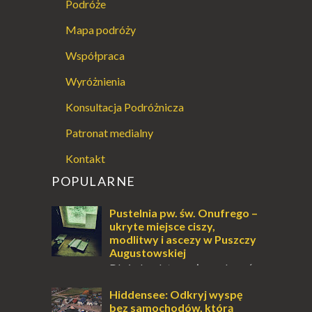
Podróże
Mapa podróży
Współpraca
Wyróżnienia
Konsultacja Podróżnicza
Patronat medialny
Kontakt
POPULARNE
Pustelnia pw. św. Onufrego –
ukryte miejsce ciszy,
modlitwy i ascezy w Puszczy
Augustowskiej
Dla jednych to może wydawać
się ucieczką od świata, treningiem
przetrwania lub romantycznym życiem. Dla
Hiddensee: Odkryj wyspę
innych to nieustanne przebywanie z B...
bez samochodów, którą