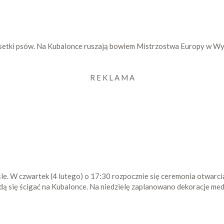
ze setki psów. Na Kubalonce ruszają bowiem Mistrzostwa Europy w W
R E K L A M A
le. W czwartek (4 lutego) o 17:30 rozpocznie się ceremonia otwarci
dą się ścigać na Kubalonce. Na niedzielę zaplanowano dekoracje me