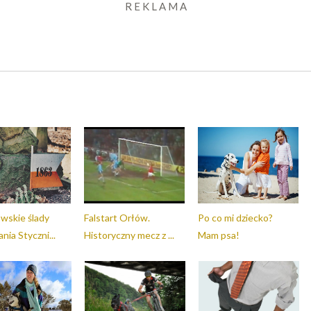
R E K L A M A
wskie ślady
Falstart Orłów.
Po co mi dziecko?
nia Styczni...
Historyczny mecz z ...
Mam psa!