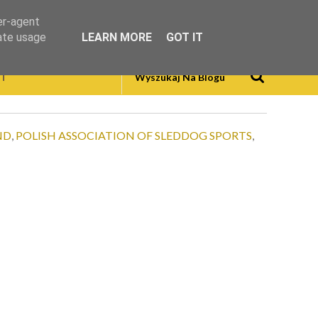
er-agent
rate usage
LEARN MORE
GOT IT
T
ND
,
POLISH ASSOCIATION OF SLEDDOG SPORTS
,