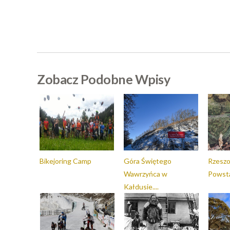
Zobacz Podobne Wpisy
Bikejoring Camp
Góra Świętego
Rzeszo
Wawrzyńca w
Powsta
Kałdusie....