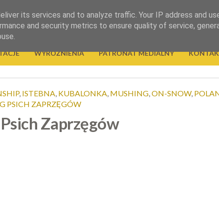
liver its services and to analyze traffic. Your IP address and us
rmance and security metrics to ensure quality of service, gene
buse.
TACJE
WYRÓŻNIENIA
PATRONAT MEDIALNY
KONTAK
SHIP
,
ISTEBNA
,
KUBALONKA
,
MUSHING
,
ON-SNOW
,
POLA
G PSICH ZAPRZĘGÓW
 Psich Zaprzęgów