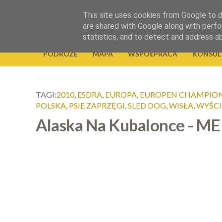
.
This site uses cookies from Google to de
Okiem Obiektywu
are shared with Google along with perfo
statistics, and to detect and address a
PODRÓŻE
MAPA
WSPÓŁPRACA
KONSUL
TAGI:
2010
,
ESDRA
,
EUROPA
,
EUROPEN CHAMPION
POLSKA
,
PSIE ZAPRZĘGI
,
SLED DOG
,
WISŁA
,
WYŚCI
Alaska Na Kubalonce - ME