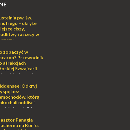
NE
ustelnia pw. św.
nufrego – ukryte
iejsce ciszy,
odlitwy i ascezy w
uszczy
ej
o może wydawać się
o zobaczyć w
wiata, treningiem
ocarno? Przewodnik
lub romantycznym
o atrakcjach
nych to nieustanne
łoskiej Szwajcarii
B...
atem lub zimą, wiosną
południe Szwajcarii to
e zdecydowanie warto
iddensee: Odkryj
oja zimowa podróż do
yspę bez
...
amochodów, którą
okochali nobliści
sobiście uwielbiam
cie otoczenia wodą
ascynuje. Mały
lasztor Panagia
i pośrodku Bałtyku?
lacherna na Korfu.