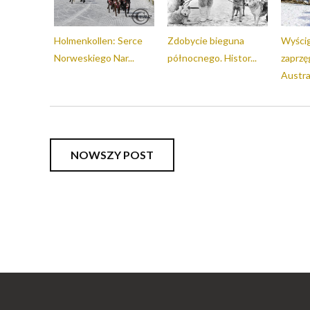
Holmenkollen: Serce
Zdobycie bieguna
Wyścig
Norweskiego Nar...
północnego. Histor...
zaprz
Australi
NOWSZY POST