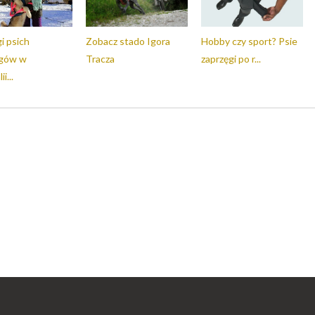
i psich
Zobacz stado Igora
Hobby czy sport? Psie
ęgów w
Tracza
zaprzęgi po r...
i...