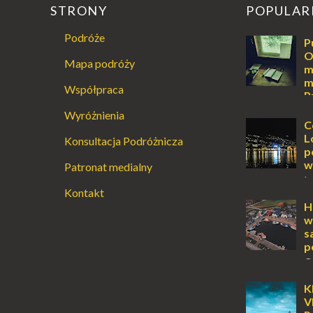
STRONY
POPULAR
Podróże
P
O
Mapa podróży
m
m
Współpraca
P
Augustowski
Wyróżnienia
Dla jednych t
C
ucieczką od ś
L
Konsultacja Podróżnicza
przetrwania 
p
życiem. Dla in
w
Patronat medialny
przebywanie z 
L
Kontakt
lub jesienią, 
miejsce, któr
H
odwiedzić. M
w
Locarno gwara
s
p
O
wyspy, a uczu
zawsze mnie f
K
kawałek ziem
V