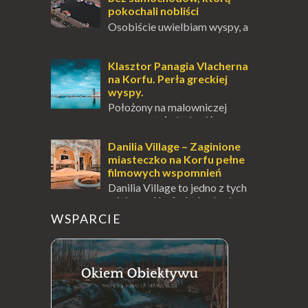
pokochali nobliści
Osobiście uwielbiam wyspy, a
uczucie otoczenia wodą
zawsze mnie fascynuje. Mały kawałek ziemi
pośrodku Bałtyku? To zawsze brzmi jak
Klasztor Panagia Vlacherna
doskonał...
na Korfu. Perła greckiej
wyspy.
Położony na malowniczej
wysepce, tuż obok półwyspu
Kanoni, Święty Klasztor Panagia Vlacherna
jest jednym z najbardziej rozpoznawalnych
Danilia Village – Zaginione
symbo...
miasteczko na Korfu pełne
filmowych wspomnień
Danilia Village to jedno z tych
miejsc na Korfu, które kryje w
sobie wiele tajemnic i historii, a przy tym
WSPARCIE
jest doskonale znane miłośnikom f...