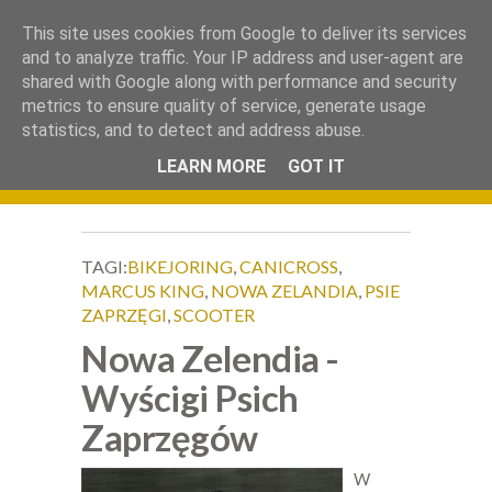
.
This site uses cookies from Google to deliver its services
Okiem Obiektywu
and to analyze traffic. Your IP address and user-agent are
shared with Google along with performance and security
metrics to ensure quality of service, generate usage
statistics, and to detect and address abuse.
LEARN MORE
GOT IT
TAGI:
BIKEJORING
,
CANICROSS
,
MARCUS KING
,
NOWA ZELANDIA
,
PSIE
ZAPRZĘGI
,
SCOOTER
Nowa Zelendia -
Wyścigi Psich
Zaprzęgów
W