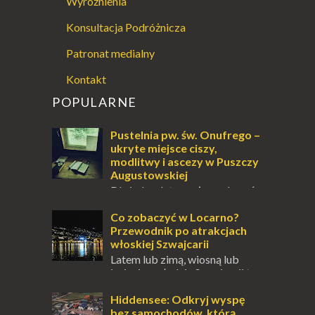
Wyróżnienia
Konsultacja Podróżnicza
Patronat medialny
Kontakt
POPULARNE
Pustelnia pw. św. Onufrego –
ukryte miejsce ciszy,
modlitwy i ascezy w Puszczy
Augustowskiej
Dla jednych to może wydawać
się ucieczką od świata, treningiem
przetrwania lub romantycznym życiem. Dla
Co zobaczyć w Locarno?
innych to nieustanne przebywanie z B...
Przewodnik po atrakcjach
włoskiej Szwajcarii
Latem lub zimą, wiosną lub
jesienią, południe Szwajcarii to
miejsce, które zdecydowanie warto
odwiedzić. Moja zimowa podróż do
Hiddensee: Odkryj wyspę
Locarno gwara...
bez samochodów, którą