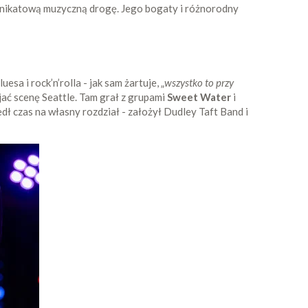
 unikatową muzyczną drogę. Jego bogaty i różnorodny
esa i rock’n’rolla - jak sam żartuje, „
wszystko to przy
jać scenę Seattle. Tam grał z grupami
Sweet Water
i
edł czas na własny rozdział - założył Dudley Taft Band i