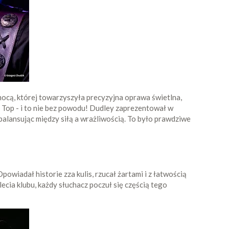
 mocą, której towarzyszyła precyzyjna oprawa świetlna,
 Top - i to nie bez powodu! Dudley zaprezentował w
e balansując między siłą a wrażliwością. To było prawdziwe
owiadał historie zza kulis, rzucał żartami i z łatwością
cia klubu, każdy słuchacz poczuł się częścią tego