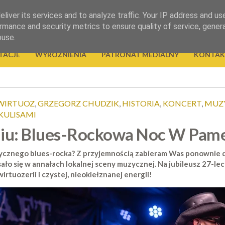
liver its services and to analyze traffic. Your IP address and us
rmance and security metrics to ensure quality of service, gene
buse.
TACJE
WYRÓŻNIENIA
PATRONAT MEDIALNY
KONTAK
WIRTUOZ
,
GRZEGORZ CHUDZIK
,
HISTORIA
,
KONCERT
,
MUZ
KULISAMI
niu: Blues-Rockowa Noc W Pame
tycznego blues-rocka? Z przyjemnością zabieram Was ponownie 
ało się w annałach lokalnej sceny muzycznej. Na jubileusz 27-lec
irtuozerii i czystej, nieokiełznanej energii!