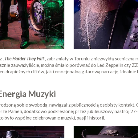
z „
The Harder They Fall
”, zabrzmiały w Toruniu z niezwykłą sceniczną
sznie zauważyliście, można śmiało porównać do Led Zeppelin czy ZZ
ełen drapieżnych riffów, jak i emocjonalną gitarową narrację, idealni
Energia Muzyki
wrodzoną sobie swobodą, nawiązał z publicznością osobisty kontakt. Op
ze Pameli, dodatkowo podkreślonej przez jubileuszowy nastrój 27-le
o było wspólne celebrowanie muzyki, pasji i historii.