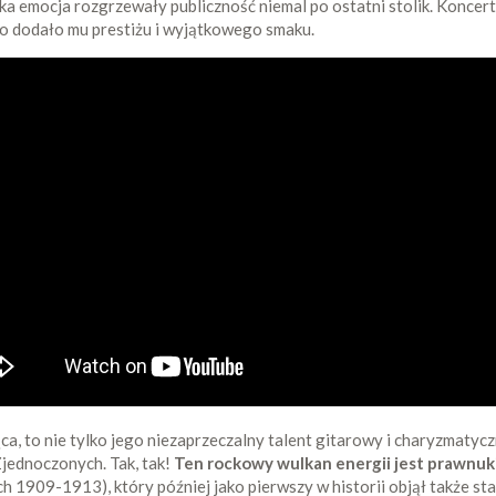
a emocja rozgrzewały publiczność niemal po ostatni stolik. Koncert,
lko dodało mu prestiżu i wyjątkowego smaku.
jąca, to nie tylko jego niezaprzeczalny talent gitarowy i charyzmaty
Zjednoczonych. Tak, tak!
Ten rockowy wulkan energii jest prawnu
ch 1909-1913), który później jako pierwszy w historii objął także 