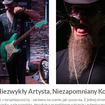
Niezwykły Artysta, Niezapomniany K
z teraźniejszością - zarówno na scenie, jak i poza nią. Z jednej stro
 muzyka, a nie nazwisko, decyduje o prawdziwym sukcesie i autentycz