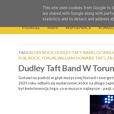
.
This site uses cookies from Google to de
Okiem Obiektywu
are shared with Google along with perfo
statistics, and to detect and address a
PODRÓŻE
MAPA
WSPÓŁPRACA
KONSUL
TAGI:
BLUES ROCK
,
DUDLEY TAFT BAND
,
GITARA 
PUB
,
ROCK
,
TORUŃ
,
WILLIAM HOWARD TAFT
,
ZA 
Dudley Taft Band W Toru
Gotowi na podróż w głąb muzycznej historii i energe
2025 roku odbyło się wydarzenie, które na długo zapis
był kwintesencją tego, co w muzyce najlepsze - pasji, w