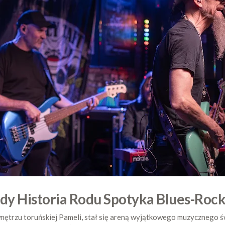
dy Historia Rodu Spotyka Blues-Rock
nętrzu toruńskiej Pameli, stał się areną wyjątkowego muzycznego ś