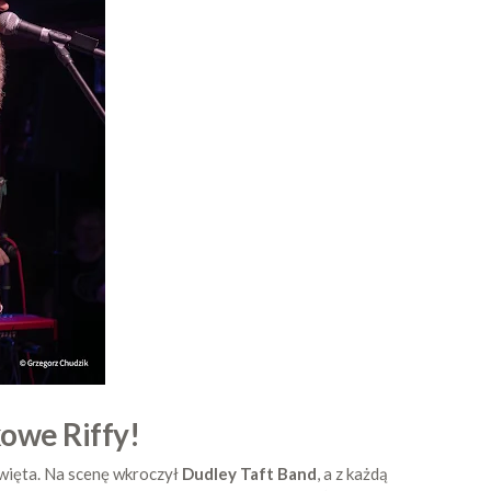
owe Riffy!
więta. Na scenę wkroczył
Dudley Taft Band
, a z każdą