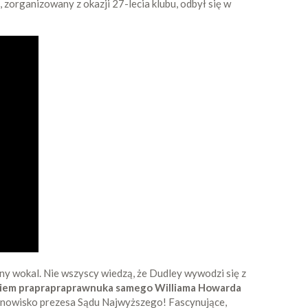
 zorganizowany z okazji 27-lecia klubu, odbył się w
czny wokal. Nie wszyscy wiedzą, że Dudley wywodzi się z
kiem praprapraprawnuka samego Williama Howarda
stanowisko prezesa Sądu Najwyższego! Fascynujące,