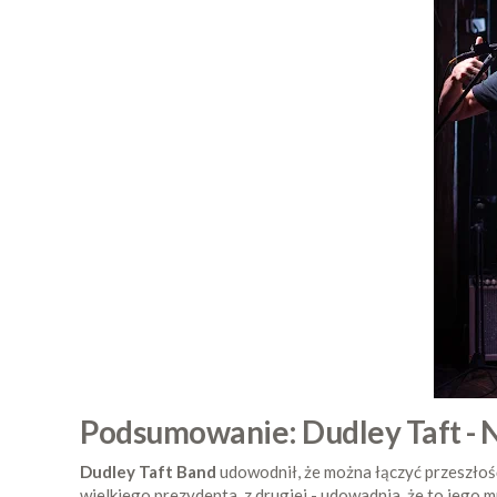
Podsumowanie: Dudley Taft - 
Dudley Taft Band
udowodnił, że można łączyć przeszłość 
wielkiego prezydenta, z drugiej - udowadnia, że to jego