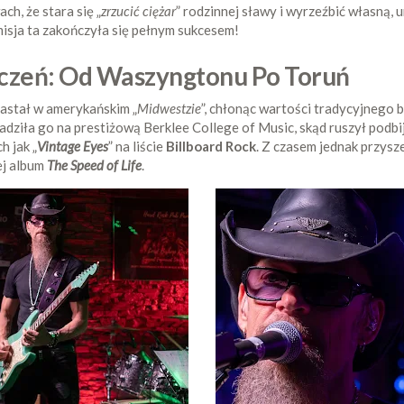
h, że stara się „
zrzucić ciężar
” rodzinnej sławy i wyrzeźbić własną,
isja ta zakończyła się pełnym sukcesem!
zeń: Od Waszyngtonu Po Toruń
astał w amerykańskim „
Midwestzie
”, chłonąc wartości tradycyjnego blu
dziła go na prestiżową Berklee College of Music, skąd ruszył podbi
h jak „
Vintage Eyes
” na liście
Billboard Rock
. Z czasem jednak przysz
ej album
The Speed of Life
.