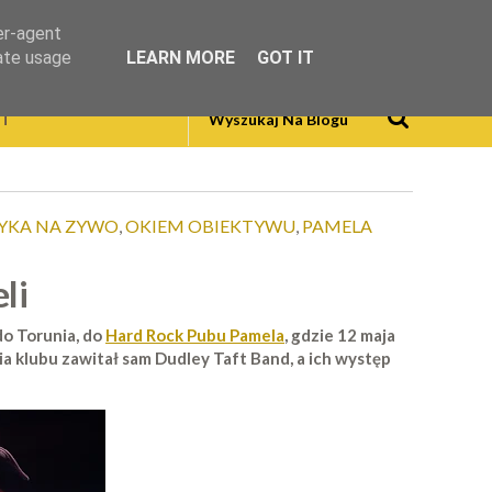
er-agent
rate usage
LEARN MORE
GOT IT
T
YKA NA ZYWO
,
OKIEM OBIEKTYWU
,
PAMELA
li
do Torunia, do
Hard Rock Pubu Pamela
, gdzie 12 maja
ia klubu zawitał sam Dudley Taft Band, a ich występ