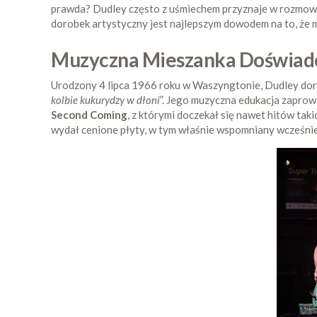
prawda? Dudley często z uśmiechem przyznaje w rozmowac
dorobek artystyczny jest najlepszym dowodem na to, że m
Muzyczna Mieszanka Doświadc
Urodzony 4 lipca 1966 roku w Waszyngtonie, Dudley dor
kolbie kukurydzy w dłoni
”. Jego muzyczna edukacja zaprowa
Second Coming
, z którymi doczekał się nawet hitów takic
wydał cenione płyty, w tym właśnie wspomniany wcześni