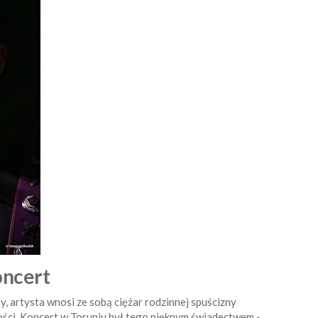
oncert
ny, artysta wnosi ze sobą ciężar rodzinnej spuścizny
ności. Koncert w Toruniu był tego pięknym świadectwem -