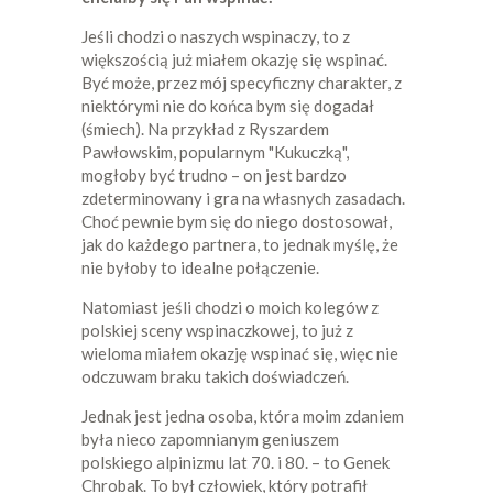
Jeśli chodzi o naszych wspinaczy, to z
większością już miałem okazję się wspinać.
Być może, przez mój specyficzny charakter, z
niektórymi nie do końca bym się dogadał
(śmiech). Na przykład z Ryszardem
Pawłowskim, popularnym "Kukuczką",
mogłoby być trudno – on jest bardzo
zdeterminowany i gra na własnych zasadach.
Choć pewnie bym się do niego dostosował,
jak do każdego partnera, to jednak myślę, że
nie byłoby to idealne połączenie.
Natomiast jeśli chodzi o moich kolegów z
polskiej sceny wspinaczkowej, to już z
wieloma miałem okazję wspinać się, więc nie
odczuwam braku takich doświadczeń.
Jednak jest jedna osoba, która moim zdaniem
była nieco zapomnianym geniuszem
polskiego alpinizmu lat 70. i 80. – to Genek
Chrobak. To był człowiek, który potrafił