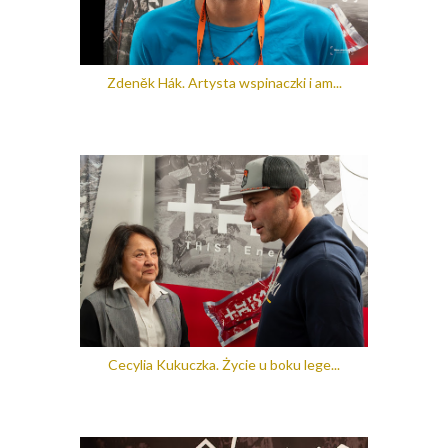
Zdeněk Hák. Artysta wspinaczki i am...
Cecylia Kukuczka. Życie u boku lege...