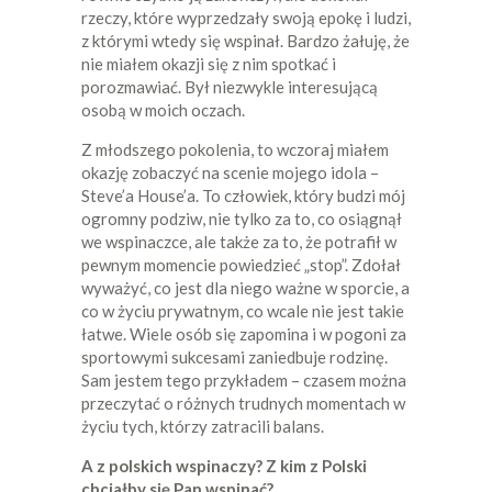
rzeczy, które wyprzedzały swoją epokę i ludzi,
z którymi wtedy się wspinał. Bardzo żałuję, że
nie miałem okazji się z nim spotkać i
porozmawiać. Był niezwykle interesującą
osobą w moich oczach.
Z młodszego pokolenia, to wczoraj miałem
okazję zobaczyć na scenie mojego idola –
Steve’a House’a. To człowiek, który budzi mój
ogromny podziw, nie tylko za to, co osiągnął
we wspinaczce, ale także za to, że potrafił w
pewnym momencie powiedzieć „stop”. Zdołał
wyważyć, co jest dla niego ważne w sporcie, a
co w życiu prywatnym, co wcale nie jest takie
łatwe. Wiele osób się zapomina i w pogoni za
sportowymi sukcesami zaniedbuje rodzinę.
Sam jestem tego przykładem – czasem można
przeczytać o różnych trudnych momentach w
życiu tych, którzy zatracili balans.
A z polskich wspinaczy? Z kim z Polski
chciałby się Pan wspinać?