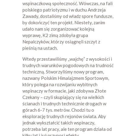
wspinaczkową społeczność. Wówczas, na fali
polskiego patriotyzmu i w duchu Andrzeja
Zawady, dostaliśmy od władz spore fundusze,
by dokończyć ten projekt. Niestety, zanim
udało nam się zorganizować kolejną
wyprawę, K2 zimą zdobyła grupa
Nepalczyków, którzy osiągnęli szczyt z
pieśnią na ustach.
Wtedy przestawiliśmy „wajchę” z wysokości i
trudnych warunków pogodowych na trudność
techniczną. Stworzyliśmy nowy program,
nazwany Polskim Himalajzmem Sportowym,
który polega na rozwijaniu wybitnych
wspinaczy w formacie, jaki zdobywa Złote
Czekany – czyli skupiający się na wielkich
ścianach i trudnych technicznie drogach w
górach 6-7 tys. metrów. Chodzi tu o
eksplorację trudnych rejonów świata. Aby
jednak wykształcić takich wspinaczy,
potrzeba lat pracy, ale ten program działa od
kilku lat i już przynosi efekty.