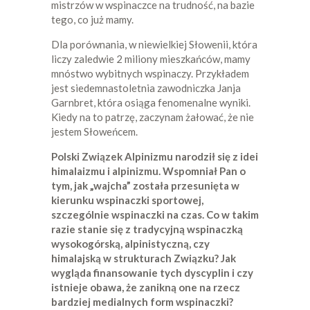
mistrzów w wspinaczce na trudność, na bazie
tego, co już mamy.
Dla porównania, w niewielkiej Słowenii, która
liczy zaledwie 2 miliony mieszkańców, mamy
mnóstwo wybitnych wspinaczy. Przykładem
jest siedemnastoletnia zawodniczka Janja
Garnbret, która osiąga fenomenalne wyniki.
Kiedy na to patrzę, zaczynam żałować, że nie
jestem Słoweńcem.
Polski Związek Alpinizmu narodził się z idei
himalaizmu i alpinizmu. Wspomniał Pan o
tym, jak „wajcha” została przesunięta w
kierunku wspinaczki sportowej,
szczególnie wspinaczki na czas. Co w takim
razie stanie się z tradycyjną wspinaczką
wysokogórską, alpinistyczną, czy
himalajską w strukturach Związku? Jak
wygląda finansowanie tych dyscyplin i czy
istnieje obawa, że zanikną one na rzecz
bardziej medialnych form wspinaczki?