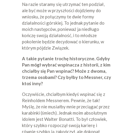
Na razie staramy się utrzymać ten podział,
ale być może w przyszłości dojdziemy do
wniosku, że połączymy te dwie formy
działalności górskiej. To jednak pytanie do
moich następców, ponieważ ja niedługo
kończę swoją działalność, i to młodsze
pokolenie będzie decydować o kierunku, w
którym pójdzie Związek.
A takie pytanie trochę historyczne. Gdyby
Pan mógł wybrać wspinacza z historii, z kim
chciałby się Pan wspinać? Może z dwoma,
trzema osobami? Czy byłby to Messner, czy
ktoś inny?
Oczywiście, chciałbym kiedyś wspinać się z
Reinholdem Messnerem. Pewnie, że tak!
Myślę, że nie musiałby mnie przeciągać przez
karabinki (śmiech). Jednak moim absolutnym
idolem jest Walter Bonatti. To był człowiek,
który szybko rozpoczął swoją karierę i
równie szybko ją zakończył, ale dokonał