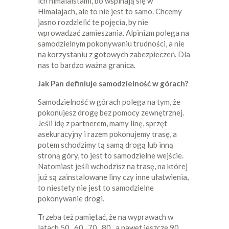
ich himalaistami, bo wspinają się w
Himalajach, ale to nie jest to samo. Chcemy
jasno rozdzielić te pojęcia, by nie
wprowadzać zamieszania. Alpinizm polega na
samodzielnym pokonywaniu trudności, a nie
na korzystaniu z gotowych zabezpieczeń. Dla
nas to bardzo ważna granica.
Jak Pan definiuje samodzielność w górach?
Samodzielność w górach polega na tym, że
pokonujesz drogę bez pomocy zewnętrznej.
Jeśli idę z partnerem, mamy linę, sprzęt
asekuracyjny i razem pokonujemy trasę, a
potem schodzimy tą samą drogą lub inną
stroną góry, to jest to samodzielne wejście.
Natomiast jeśli wchodzisz na trasę, na której
już są zainstalowane liny czy inne ułatwienia,
to niestety nie jest to samodzielne
pokonywanie drogi.
Trzeba też pamiętać, że na wyprawach w
latach 50., 60., 70., 80., a nawet jeszcze 90.,