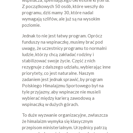
wspinacza, spełniającego określone kryteria.
Z początkowych 50 osób, które weszły do
programu, dziś mamy 30, które nadal
wymagają szlifów, ale już są na wysokim
poziomie.
Jednak to nie jest łatwy program. Oprócz
funduszy na wspinaczkę, musimy brać pod
uwagę, że uczestnicy programu to normalni
ludzie, którzy chcą zakładać rodziny i
stabilizować swoje życie. Część z nich
rezygnuje z dalszego udziału, wybierając inne
priorytety, co jest naturalne. Naszym
zadaniem jest jednak sprawić, by program
Polskiego Himalajzmu Sportowego był na
tyle przyjazny, aby wspinacze nie musieli
wybierać między karierą zawodową a
wspinaczką w dużych górach.
To duże wyzwanie organizacyjne, zwłaszcza
że himalaizm wymyka się klasycznym
przepisom ministerialnym. Urzędnicy patrzą