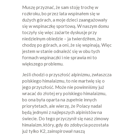
Muszę przyznać, że sam stoję trochę w
rozkroku, bo przez lata wspinałem się w
dużych górach, a moje dzieci zaangażowały
się w wspinaczkę sportową. W naszym domu
toczyły się więc zażarte dyskusje przy
niedzielnym obiedzie – ja twierdziłem, że
chodzę po górach, a oni, że się wspinają. Więc
jestem w stanie odnaleźć się w obu tych
formach wspinaczki i nie sprawia mi to
większego problemu.
Jeśli chodzi o przyszłość alpinizmu, zwłaszcza
polskiego himalaizmu, to nie martwię się o
jego przyszłość. Może nie powinniśmy już
wracać do złotej ery polskiego himalaizmu,
bo ona była oparta na zupełnie innych
priorytetach, ale wierzę, że Polacy nadal
będą jednymi z najlepszych alpinistów na
świecie. Do tego przyczynił się nasz zimowy
himalaizm, który, gdy do zdobycia pozostała
już tylko K2, zainspirował naszą