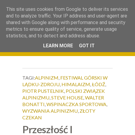
.
This site uses cookies from Google to deliver its services
Okiem Obiektywu
and to analyze traffic. Your IP address and user-agent are
shared with Google along with performance and security
metrics to ensure quality of service, generate usage
statistics, and to detect and address abuse.
LEARN MORE
GOT IT
TAGI:
ALPINIZM
,
FESTIWAL GÓRSKI W
LĄDKU-ZDROJU
,
HIMALAIZM
,
ŁÓDŹ
,
PIOTR PUSTELNIK
,
POLSKI ZWIĄZEK
ALPINIZMU
,
STEVE HOUSE
,
WALTER
BONATTI
,
WSPINACZKA SPORTOWA
,
WYZWANIA ALPINIZMU
,
ZŁOTY
CZEKAN
Przeszłość I