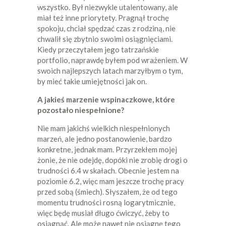
wszystko. Był niezwykle utalentowany, ale
miał też inne priorytety. Pragnął trochę
spokoju, chciał spędzać czas z rodziną, nie
chwalił się zbytnio swoimi osiągnięciami.
Kiedy przeczytałem jego tatrzańskie
portfolio, naprawdę byłem pod wrażeniem. W
swoich najlepszych latach marzyłbym o tym,
by mieć takie umiejętności jak on.
A jakieś marzenie wspinaczkowe, które
pozostało niespełnione?
Nie mam jakichś wielkich niespełnionych
marzeń, ale jedno postanowienie, bardzo
konkretne, jednak mam. Przyrzekłem mojej
żonie, że nie odejdę, dopóki nie zrobię drogi o
trudności 6.4 w skałach. Obecnie jestem na
poziomie 6.2, więc mam jeszcze trochę pracy
przed sobą (śmiech). Słyszałem, że od tego
momentu trudności rosną logarytmicznie,
więc będę musiał długo ćwiczyć, żeby to
osiągnąć. Ale może nawet nie osiągnę tego