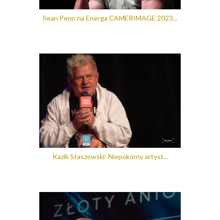
Sean Penn na Energa CAMERIMAGE 2023...
Kazik Staszewski: Niepokorny artyst...