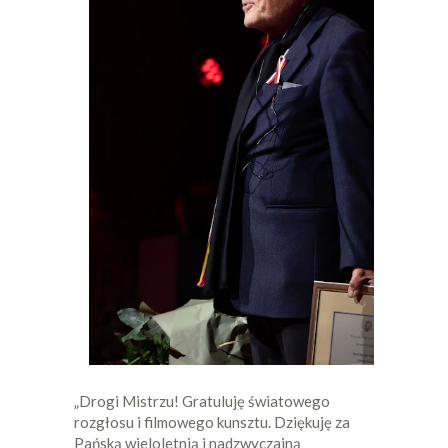
„Drogi Mistrzu! Gratuluję światowego
rozgłosu i filmowego kunsztu. Dziękuję za
Pańską wieloletnią i nadzwyczajną