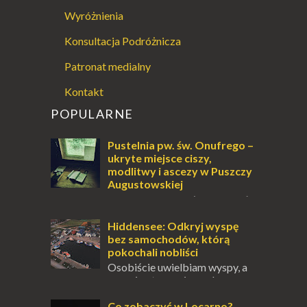
Wyróżnienia
Konsultacja Podróżnicza
Patronat medialny
Kontakt
POPULARNE
Pustelnia pw. św. Onufrego –
ukryte miejsce ciszy,
modlitwy i ascezy w Puszczy
Augustowskiej
Dla jednych to może wydawać
się ucieczką od świata, treningiem
przetrwania lub romantycznym życiem. Dla
Hiddensee: Odkryj wyspę
innych to nieustanne przebywanie z B...
bez samochodów, którą
pokochali nobliści
Osobiście uwielbiam wyspy, a
uczucie otoczenia wodą
zawsze mnie fascynuje. Mały kawałek ziemi
pośrodku Bałtyku? To zawsze brzmi jak
Co zobaczyć w Locarno?