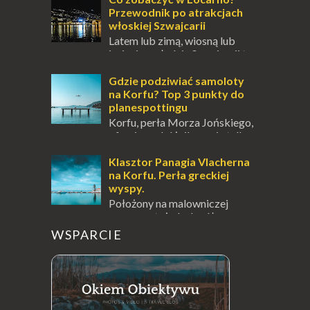
doskonał...
Przewodnik po atrakcjach
włoskiej Szwajcarii
Latem lub zimą, wiosną lub
jesienią, południe Szwajcarii to
miejsce, które zdecydowanie warto
odwiedzić. Moja zimowa podróż do
Gdzie podziwiać samoloty
Locarno gwara...
na Korfu? Top 3 punkty do
planespottingu
Korfu, perła Morza Jońskiego,
oferuje podróżnikom nie tylko
wspaniałe plaże, zabytki i klimatyczne
wioski, ale także coś wyjątkowego –
Klasztor Panagia Vlacherna
prawd...
na Korfu. Perła greckiej
wyspy.
Położony na malowniczej
wysepce, tuż obok półwyspu
Kanoni, Święty Klasztor Panagia Vlacherna
WSPARCIE
jest jednym z najbardziej rozpoznawalnych
symbo...