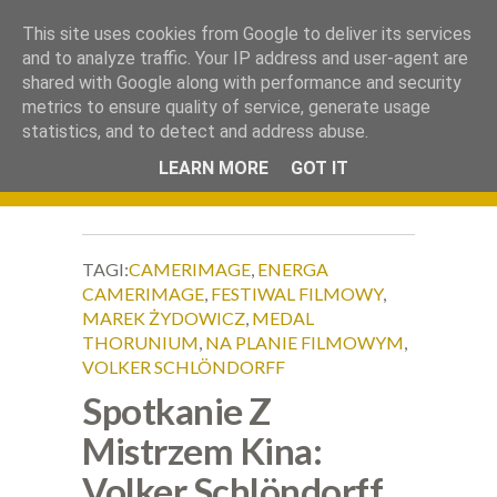
.
This site uses cookies from Google to deliver its services
Okiem Obiektywu
and to analyze traffic. Your IP address and user-agent are
shared with Google along with performance and security
metrics to ensure quality of service, generate usage
statistics, and to detect and address abuse.
LEARN MORE
GOT IT
TAGI:
CAMERIMAGE
,
ENERGA
CAMERIMAGE
,
FESTIWAL FILMOWY
,
MAREK ŻYDOWICZ
,
MEDAL
THORUNIUM
,
NA PLANIE FILMOWYM
,
VOLKER SCHLÖNDORFF
Spotkanie Z
Mistrzem Kina:
Volker Schlöndorff