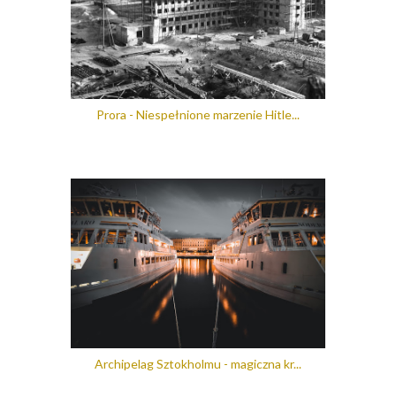
Prora - Niespełnione marzenie Hitle...
Archipelag Sztokholmu - magiczna kr...