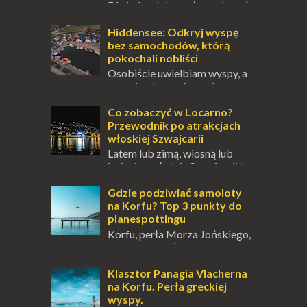
Dla jednych to może wydawać
się ucieczką od świata, treningiem
przetrwania lub romantycznym życiem. Dla
Hiddensee: Odkryj wyspę
innych to nieustanne przebywanie z B...
bez samochodów, którą
pokochali nobliści
Osobiście uwielbiam wyspy, a
uczucie otoczenia wodą
zawsze mnie fascynuje. Mały kawałek ziemi
pośrodku Bałtyku? To zawsze brzmi jak
Co zobaczyć w Locarno?
doskonał...
Przewodnik po atrakcjach
włoskiej Szwajcarii
Latem lub zimą, wiosną lub
jesienią, południe Szwajcarii to
miejsce, które zdecydowanie warto
odwiedzić. Moja zimowa podróż do
Gdzie podziwiać samoloty
Locarno gwara...
na Korfu? Top 3 punkty do
planespottingu
Korfu, perła Morza Jońskiego,
oferuje podróżnikom nie tylko
wspaniałe plaże, zabytki i klimatyczne
wioski, ale także coś wyjątkowego –
Klasztor Panagia Vlacherna
prawd...
na Korfu. Perła greckiej
wyspy.