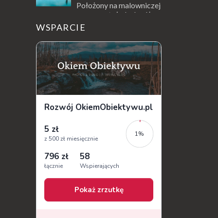
Położony na malowniczej
wysepce, tuż obok półwyspu
Kanoni, Święty Klasztor Panagia Vlacherna
WSPARCIE
jest jednym z najbardziej rozpoznawalnych
symbo...