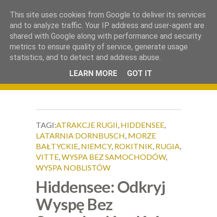
.
This site uses cookies from Google to deliver its services
Okiem Obiektywu
and to analyze traffic. Your IP address and user-agent are
shared with Google along with performance and security
metrics to ensure quality of service, generate usage
statistics, and to detect and address abuse.
LEARN MORE
GOT IT
TAGI:
ATRAKCJE RUGII
,
HIDDENSEE
,
LATARNIA DORNBUSCH
,
MORZE
BAŁTYCKIE
,
NIEMCY
,
ROKITNIK
,
RUGIA
,
VITTE
,
WYSPA BEZ SAMOCHODÓW
,
WYSPA NOBLISTÓW
Hiddensee: Odkryj
Wyspę Bez