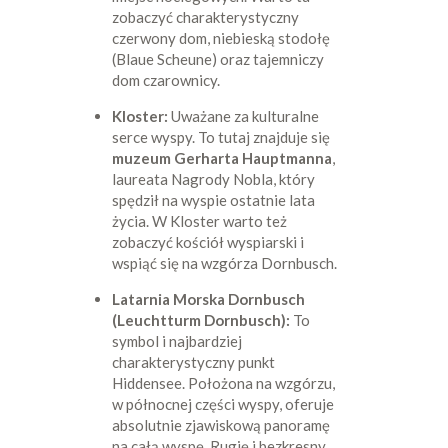
zobaczyć charakterystyczny
czerwony dom, niebieską stodołę
(Blaue Scheune) oraz tajemniczy
dom czarownicy.
Kloster:
Uważane za kulturalne
serce wyspy. To tutaj znajduje się
muzeum Gerharta Hauptmanna
,
laureata Nagrody Nobla, który
spędził na wyspie ostatnie lata
życia. W Kloster warto też
zobaczyć kościół wyspiarski i
wspiąć się na wzgórza Dornbusch.
Latarnia Morska Dornbusch
(Leuchtturm Dornbusch):
To
symbol i najbardziej
charakterystyczny punkt
Hiddensee. Położona na wzgórzu,
w północnej części wyspy, oferuje
absolutnie zjawiskową panoramę
na całą wyspę, Rugię i bezkresny