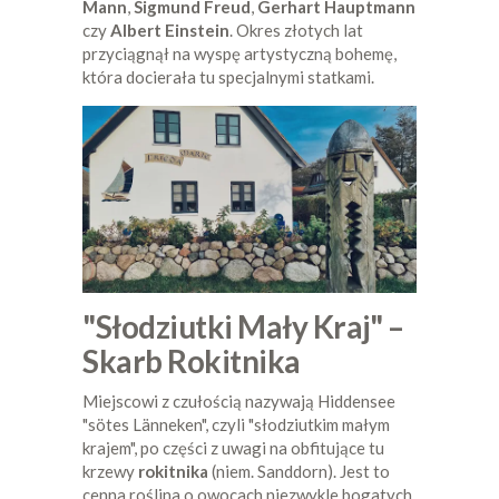
Mann
,
Sigmund Freud
,
Gerhart Hauptmann
czy
Albert Einstein
. Okres złotych lat
przyciągnął na wyspę artystyczną bohemę,
która docierała tu specjalnymi statkami.
"Słodziutki Mały Kraj" –
Skarb Rokitnika
Miejscowi z czułością nazywają Hiddensee
"sötes Länneken", czyli "słodziutkim małym
krajem", po części z uwagi na obfitujące tu
krzewy
rokitnika
(niem. Sanddorn). Jest to
cenna roślina o owocach niezwykle bogatych