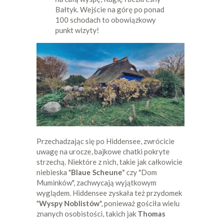
Bałtyk. Wejście na górę po ponad
100 schodach to obowiązkowy
punkt wizyty!
Przechadzając się po Hiddensee, zwrócicie
uwagę na urocze, bajkowe chatki pokryte
strzechą. Niektóre z nich, takie jak całkowicie
niebieska "
Blaue Scheune
" czy "Dom
Muminków", zachwycają wyjątkowym
wyglądem. Hiddensee zyskała też przydomek
"
Wyspy Noblistów
", ponieważ gościła wielu
znanych osobistości, takich jak
Thomas