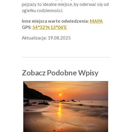
pejzaży to idealne miejsce, by oderwać się od
zgiełku codzienności.
Inne miejsca warte odwiedzenia:
MAPA
GPS:
54°32′N 13°06′E
Aktualizacja: 19.08.2025
Zobacz Podobne Wpisy