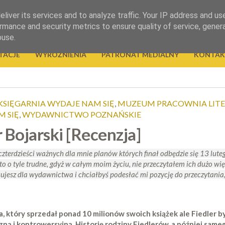
liver its services and to analyze traffic. Your IP address and us
rmance and security metrics to ensure quality of service, gene
buse.
TACJE
WYRÓŻNIENIA
PATRONAT MEDIALNY
KONTAK
KSIĘGARNIA WYDAJE NAM SIĘ
,
MUZEUM PRACOWNIA LITE
 SIĘ
,
WYDAWNICTWO POZNAŃSKIE
r Bojarski [Recenzja]
zterdzieści ważnych dla mnie planów których finał odbędzie się 13 luteg
t to o tyle trudne, gdyż w całym moim życiu, nie przeczytałem ich dużo w
ujesz dla wydawnictwa i chciałbyś podesłać mi pozycję do przeczytania
a, który sprzedał ponad 10 milionów swoich książek ale Fiedler 
zną i kontrowersyjną. Historię rodziny Fiedlerów, a później sam