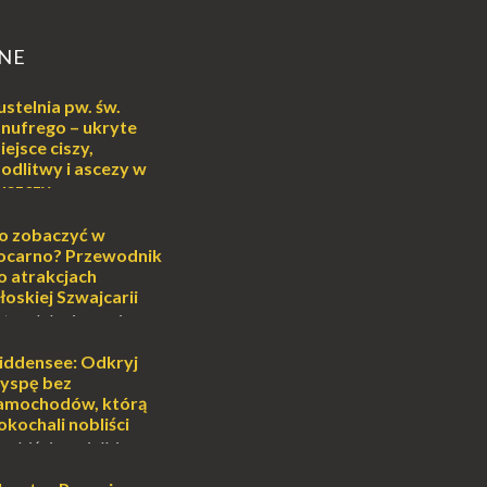
NE
ustelnia pw. św.
nufrego – ukryte
iejsce ciszy,
odlitwy i ascezy w
uszczy
ej
o może wydawać się
o zobaczyć w
wiata, treningiem
ocarno? Przewodnik
lub romantycznym
o atrakcjach
nych to nieustanne
łoskiej Szwajcarii
B...
atem lub zimą, wiosną
południe Szwajcarii to
e zdecydowanie warto
iddensee: Odkryj
oja zimowa podróż do
yspę bez
...
amochodów, którą
okochali nobliści
sobiście uwielbiam
cie otoczenia wodą