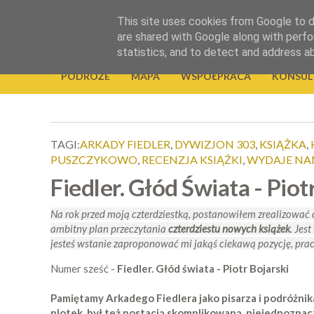
.
This site uses cookies from Google to de
Okiem Obiektywu
are shared with Google along with perfo
statistics, and to detect and address a
PODRÓŻE
MAPA
WSPÓŁPRACA
KONSUL
TAGI:
ARKADY FIEDLER
,
DYWIZJON 303
,
KSIĄŻKA
,
PUSZCZYKOWO
,
RECENZJA KSIĄŻKI
,
WYDAJE NAM
Fiedler. Głód Świata - Piot
Na rok przed moją czterdziestką, postanowiłem zrealizować c
ambitny plan przeczytania
czterdziestu nowych książek
. Jes
jesteś wstanie zaproponować mi jakąś ciekawą pozycję, prac
Numer sześć -
Fiedler. Głód świata - Piotr Bojarski
Pamiętamy Arkadego Fiedlera jako pisarza i podróżnik
plotek, był też postacią skomplikowaną, niejednoznac