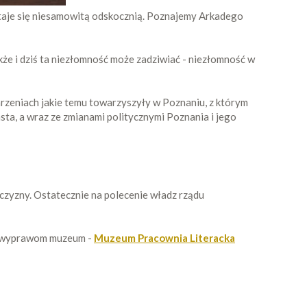
taje się niesamowitą odskocznią. Poznajemy Arkadego
kże i dziś ta niezłomność może zadziwiać - niezłomność w
rzeniach jakie temu towarzyszyły w Poznaniu, z którym
sta, a wraz ze zmianami politycznymi Poznania i jego
jczyzny. Ostatecznie na polecenie władz rządu
go wyprawom muzeum -
Muzeum Pracownia Literacka