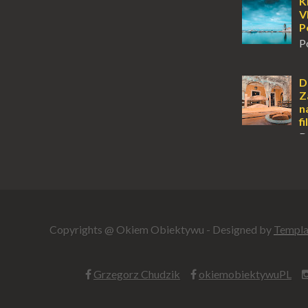
zawsze mnie f
K
kawałek ziem
V
To zawsze brz
P
P
m
tuż obok półw
Klasztor Pana
D
jednym z najb
Z
rozpoznawaln
n
f
D
z tych miejsc 
sobie wiele taj
tym jest dosk
miłośnikom f..
Copyrights @ Okiem Obiektywu - Designed by
Templa
Grzegorz Chudzik
okiemobiektywuPL