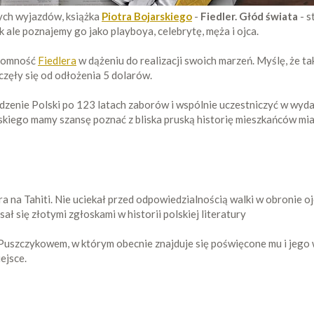
ych wyjazdów, książka
Piotra Bojarskiego
-
Fiedler. Głód świata
- s
k ale poznajemy go jako playboya, celebrytę, męża i ojca.
złomność
Fiedlera
w dążeniu do realizacji swoich marzeń. Myślę, że ta
częły się od odłożenia 5 dolarów.
enie Polski po 123 latach zaborów i wspólnie uczestniczyć w wyda
rskiego mamy szansę poznać z bliska pruską historię mieszkańców mia
 na Tahiti. Nie uciekał przed odpowiedzialnością walki w obronie o
isał się złotymi zgłoskami w historii polskiej literatury
 Puszczykowem, w którym obecnie znajduje się poświęcone mu i je
ejsce.