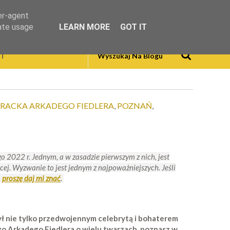
er-agent
rate usage
LEARN MORE
GOT IT
T
RACKA ARKADEGO FIEDLERA
,
POZNAŃ
,
o 2022 r. Jednym, a w zasadzie pierwszym z nich, jest
ięcej. Wyzwanie to jest jednym z najpoważniejszych.
Jeśli
,
proszę daj mi znać
.
był nie tylko przedwojennym celebrytą i bohaterem
ego Arkadego Fiedlera o wielu twarzach, poznasz w