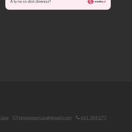
Tube
timeexpert.eu@gmail.com
661 304 277