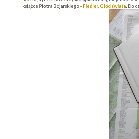
książce Piotra Bojarskiego -
Fiedler. Głód świata
. Do 