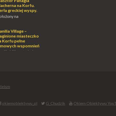
ascynuje. Mały
lasztor Panagia
i pośrodku Bałtyku?
lacherna na Korfu.
mi jak doskonał...
erła greckiej wyspy.
ołożony na
alowniczej wysepce,
yspu Kanoni, Święty
gia Vlacherna jest
anilia Village –
ardziej
aginione miasteczko
ych symbo...
a Korfu pełne
ilmowych wspomnień
anilia Village to jedno
na Korfu, które kryje w
emnic i historii, a przy
onale znane
.
teism
okiemobiektywu_pl
G_Chudzik
Okiem Obiektywu You