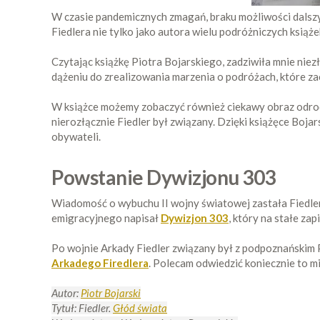
W czasie pandemicznych zmagań, braku możliwości dalsz
Fiedlera nie tylko jako autora wielu podróżniczych książe
Czytając książkę Piotra Bojarskiego, zadziwiła mnie nie
dążeniu do zrealizowania marzenia o podróżach, które za
W książce możemy zobaczyć również ciekawy obraz odrodz
nierozłącznie Fiedler był związany. Dzięki książęce Boja
obywateli.
Powstanie Dywizjonu 303
Wiadomość o wybuchu II wojny światowej zastała Fiedlera
emigracyjnego napisał
Dywizjon 303
, który na stałe zap
Po wojnie Arkady Fiedler związany był z podpoznańskim
Arkadego Firedlera
. Polecam odwiedzić koniecznie to mi
Autor:
Piotr Bojarski
Tytuł: Fiedler.
Głód świata