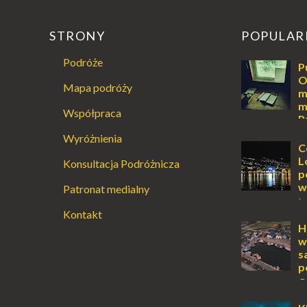
STRONY
POPULAR
Podróże
P
O
Mapa podróży
m
m
Współpraca
P
Augustowski
Wyróżnienia
Dla jednych t
C
ucieczką od ś
L
Konsultacja Podróżnicza
przetrwania 
p
życiem. Dla in
w
Patronat medialny
przebywanie z 
L
Kontakt
lub jesienią, 
miejsce, któr
H
odwiedzić. M
w
Locarno gwara
s
p
O
wyspy, a uczu