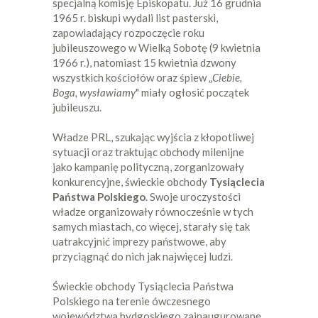
specjalną komisję Episkopatu. Już 16 grudnia
1965 r. biskupi wydali list pasterski,
zapowiadający rozpoczęcie roku
jubileuszowego w Wielką Sobotę (9 kwietnia
1966 r.), natomiast 15 kwietnia dzwony
wszystkich kościołów oraz śpiew „
Ciebie,
Boga, wysławiamy
" miały ogłosić początek
jubileuszu.
Władze PRL, szukając wyjścia z kłopotliwej
sytuacji oraz traktując obchody milenijne
jako kampanię polityczną, zorganizowały
konkurencyjne, świeckie obchody
Tysiąclecia
Państwa Polskiego
. Swoje uroczystości
władze organizowały równocześnie w tych
samych miastach, co więcej, starały się tak
uatrakcyjnić imprezy państwowe, aby
przyciągnąć do nich jak najwięcej ludzi.
Świeckie obchody Tysiąclecia Państwa
Polskiego na terenie ówczesnego
województwa bydgoskiego zainaugurowane