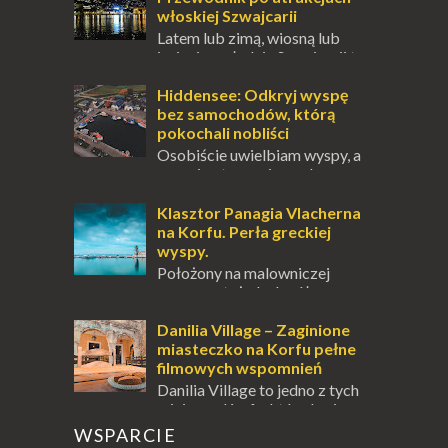
włoskiej Szwajcarii
Latem lub zimą, wiosną lub
jesienią, południe Szwajcarii to
miejsce, które zdecydowanie warto
odwiedzić. Moja zimowa podróż do
Hiddensee: Odkryj wyspę
Locarno gwara...
bez samochodów, którą
pokochali nobliści
Osobiście uwielbiam wyspy, a
uczucie otoczenia wodą
zawsze mnie fascynuje. Mały kawałek ziemi
pośrodku Bałtyku? To zawsze brzmi jak
Klasztor Panagia Vlacherna
doskonał...
na Korfu. Perła greckiej
wyspy.
Położony na malowniczej
wysepce, tuż obok półwyspu
Kanoni, Święty Klasztor Panagia Vlacherna
jest jednym z najbardziej rozpoznawalnych
Danilia Village – Zaginione
symbo...
miasteczko na Korfu pełne
filmowych wspomnień
Danilia Village to jedno z tych
miejsc na Korfu, które kryje w
sobie wiele tajemnic i historii, a przy tym
WSPARCIE
jest doskonale znane miłośnikom f...