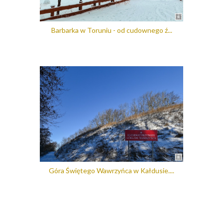
Barbarka w Toruniu - od cudownego ź...
Góra Świętego Wawrzyńca w Kałdusie....