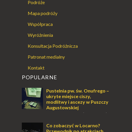
Podróże
Mapa podróży
Współpraca
Wyróżnienia
Konsultacja Podróżnicza
Patronat medialny
Kontakt
POPULARNE
Pustelnia pw. św. Onufrego –
ukryte miejsce ciszy,
modlitwy i ascezy w Puszczy
Augustowskiej
Dla jednych to może wydawać
się ucieczką od świata, treningiem
przetrwania lub romantycznym życiem. Dla
Co zobaczyć w Locarno?
innych to nieustanne przebywanie z B...
Przewodnik po atrakcjach