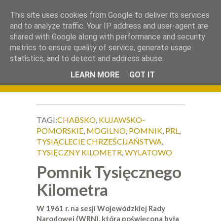
.
This site uses cookies from Google to deliver its services
Okiem Obiektywu
and to analyze traffic. Your IP address and user-agent are
shared with Google along with performance and security
metrics to ensure quality of service, generate usage
statistics, and to detect and address abuse.
LEARN MORE
GOT IT
TAGI:
CHABSKO
,
KUJAWSKO-
POMORSKIE
,
MOGILNO
,
POMNIK
,
PRL
,
TYSIĄCLECIE CHRZEŚCIJAŃSTWA
,
TYSIĘCZNY KILOMETR
,
WYLATOWO
Pomnik Tysięcznego
Kilometra
W 1961 r. na sesji Wojewódzkiej Rady
Narodowej (WRN), która poświęcona była