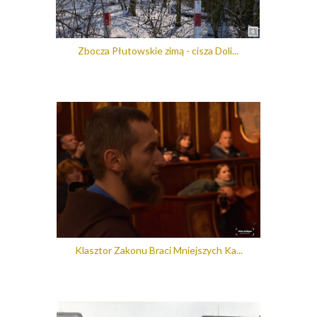
Zbocza Płutowskie zimą - cisza Doli...
Klasztor Zakonu Braci Mniejszych Ka...