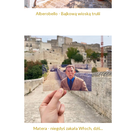
Alberobello - Bajkową wioską trulii
Matera - niegdyś zakała Włoch, dziś...