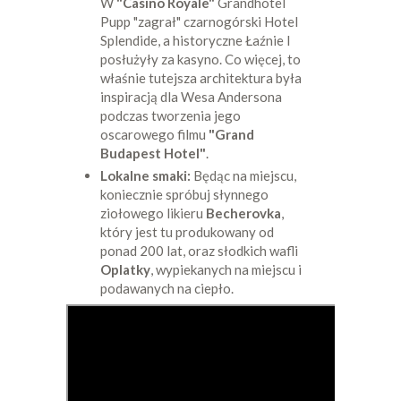
W
"Casino Royale"
Grandhotel
Pupp "zagrał" czarnogórski Hotel
Splendide, a historyczne Łaźnie I
posłużyły za kasyno. Co więcej, to
właśnie tutejsza architektura była
inspiracją dla Wesa Andersona
podczas tworzenia jego
oscarowego filmu
"Grand
Budapest Hotel"
.
Lokalne smaki:
Będąc na miejscu,
koniecznie spróbuj słynnego
ziołowego likieru
Becherovka
,
który jest tu produkowany od
ponad 200 lat, oraz słodkich wafli
Oplatky
, wypiekanych na miejscu i
podawanych na ciepło.