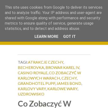
.
This site uses cookies from Google to deliver its services
Okiem Obiektywu
and to analyze traffic. Your IP address and user-agent are
shared with Google along with performance and security
metrics to ensure quality of service, generate usage
statistics, and to detect and address abuse.
LEARN MORE
GOT IT
TAGI:
ATRAKCJE CZECHY
,
BECHEROVKA
,
BROWAR KAREL IV
,
CASINO ROYALE
,
CO ZOBACZYĆ W
KARLOWYCH WARACH
,
CZECHY
,
GRANDHOTEL PUPP
,
JAMES BOND
,
KARLOVY VARY
,
KARLOWE WARY
,
UZDROWISKO
Co Zobaczyć W