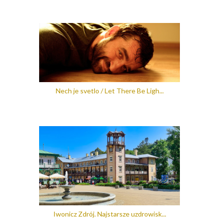
Nech je svetlo / Let There Be Ligh...
Iwonicz Zdrój. Najstarsze uzdrowisk...