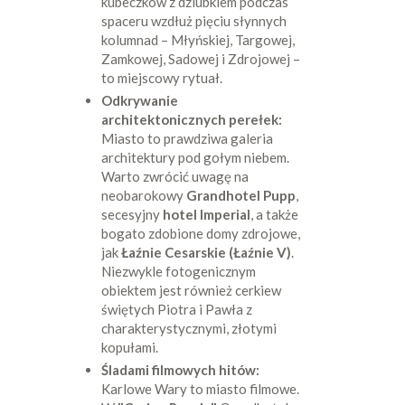
kubeczków z dziubkiem podczas
spaceru wzdłuż pięciu słynnych
kolumnad – Młyńskiej, Targowej,
Zamkowej, Sadowej i Zdrojowej –
to miejscowy rytuał.
Odkrywanie
architektonicznych perełek:
Miasto to prawdziwa galeria
architektury pod gołym niebem.
Warto zwrócić uwagę na
neobarokowy
Grandhotel Pupp
,
secesyjny
hotel Imperial
, a także
bogato zdobione domy zdrojowe,
jak
Łaźnie Cesarskie (Łaźnie V)
.
Niezwykle fotogenicznym
obiektem jest również cerkiew
świętych Piotra i Pawła z
charakterystycznymi, złotymi
kopułami.
Śladami filmowych hitów:
Karlowe Wary to miasto filmowe.