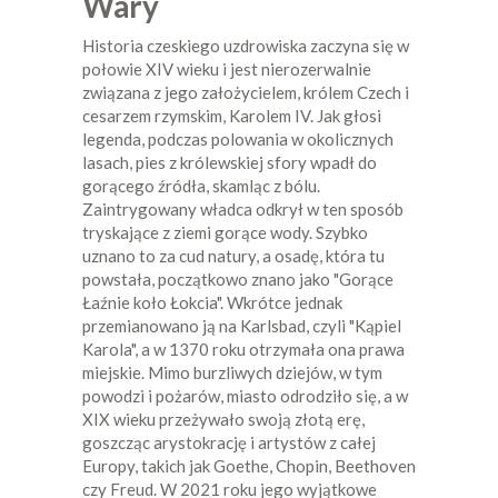
Wary
Historia czeskiego uzdrowiska zaczyna się w
połowie XIV wieku i jest nierozerwalnie
związana z jego założycielem, królem Czech i
cesarzem rzymskim, Karolem IV. Jak głosi
legenda, podczas polowania w okolicznych
lasach, pies z królewskiej sfory wpadł do
gorącego źródła, skamląc z bólu.
Zaintrygowany władca odkrył w ten sposób
tryskające z ziemi gorące wody. Szybko
uznano to za cud natury, a osadę, która tu
powstała, początkowo znano jako "Gorące
Łaźnie koło Łokcia". Wkrótce jednak
przemianowano ją na Karlsbad, czyli "Kąpiel
Karola", a w 1370 roku otrzymała ona prawa
miejskie. Mimo burzliwych dziejów, w tym
powodzi i pożarów, miasto odrodziło się, a w
XIX wieku przeżywało swoją złotą erę,
goszcząc arystokrację i artystów z całej
Europy, takich jak Goethe, Chopin, Beethoven
czy Freud. W 2021 roku jego wyjątkowe