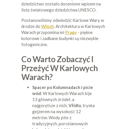
dziedzictwo zostało docenione wpisem na
listę światowego dziedzictwa UNESCO.
Postanowiliśmy odwiedzić Karlowe Wary w
drodze do
Włoch
. Architektura w Karlowych
Warach przypomina mi
Pragę
- piękne
kolorowe i zadbane budynki są niezwykle
fotogeniczne.
Co Warto Zobaczyć I
Przeżyć W Karlowych
Warach?
Spacer po Kolumnadach i picie
wód:
W Karlowych Warach bije
13 głównych źródeł, a
najgorętsze z nich,
Vřídlo
, tryska
gejzerem na wysokość 12
metrów. Wody pite z
tradycyjnych, porcelanowych