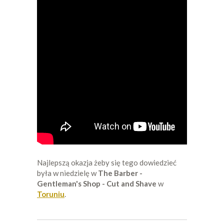
Najlepszą okazja żeby się tego dowiedzieć
była w niedzielę w
The Barber -
Gentleman's Shop - Cut and Shave
w
Toruniu
.