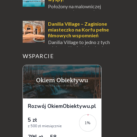
Położony na malowniczej
wysepce, tuż obok półwyspu
Kanoni, Święty Klasztor Panagia Vlacherna
jest jednym z najbardziej rozpoznawalnych
Danilia Village – Zaginione
symbo...
miasteczko na Korfu pełne
filmowych wspomnień
Danilia Village to jedno z tych
miejsc na Korfu, które kryje w
sobie wiele tajemnic i historii, a przy tym
WSPARCIE
jest doskonale znane miłośnikom f...