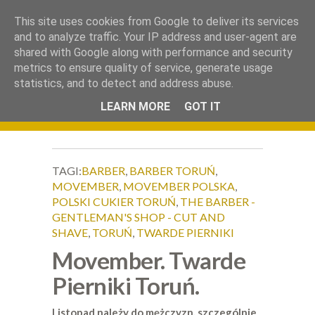
.
This site uses cookies from Google to deliver its services
Okiem Obiektywu
and to analyze traffic. Your IP address and user-agent are
shared with Google along with performance and security
metrics to ensure quality of service, generate usage
statistics, and to detect and address abuse.
LEARN MORE
GOT IT
TAGI:
BARBER
,
BARBER TORUŃ
,
MOVEMBER
,
MOVEMBER POLSKA
,
POLSKI CUKIER TORUŃ
,
THE BARBER -
GENTLEMAN'S SHOP - CUT AND
SHAVE
,
TORUŃ
,
TWARDE PIERNIKI
Movember. Twarde
Pierniki Toruń.
Listopad należy do mężczyzn, szczególnie