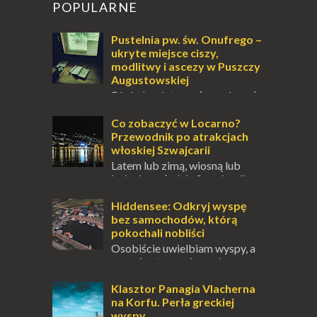
POPULARNE
Pustelnia pw. św. Onufrego –
ukryte miejsce ciszy,
modlitwy i ascezy w Puszczy
Augustowskiej
Dla jednych to może wydawać
się ucieczką od świata, treningiem
przetrwania lub romantycznym życiem. Dla
Co zobaczyć w Locarno?
innych to nieustanne przebywanie z B...
Przewodnik po atrakcjach
włoskiej Szwajcarii
Latem lub zimą, wiosną lub
jesienią, południe Szwajcarii to
miejsce, które zdecydowanie warto
odwiedzić. Moja zimowa podróż do
Hiddensee: Odkryj wyspę
Locarno gwara...
bez samochodów, którą
pokochali nobliści
Osobiście uwielbiam wyspy, a
uczucie otoczenia wodą
zawsze mnie fascynuje. Mały kawałek ziemi
pośrodku Bałtyku? To zawsze brzmi jak
Klasztor Panagia Vlacherna
doskonał...
na Korfu. Perła greckiej
wyspy.