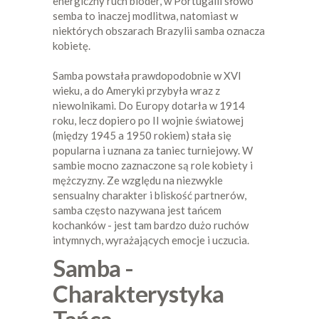
energiczny ruch bioder, w Portugalii słowo
semba to inaczej modlitwa, natomiast w
niektórych obszarach Brazylii samba oznacza
kobietę.
Samba powstała prawdopodobnie w XVI
wieku, a do Ameryki przybyła wraz z
niewolnikami. Do Europy dotarła w 1914
roku, lecz dopiero po II wojnie światowej
(między 1945 a 1950 rokiem) stała się
popularna i uznana za taniec turniejowy. W
sambie mocno zaznaczone są role kobiety i
mężczyzny. Ze względu na niezwykle
sensualny charakter i bliskość partnerów,
samba często nazywana jest tańcem
kochanków - jest tam bardzo dużo ruchów
intymnych, wyrażających emocje i uczucia.
Samba -
Charakterystyka
Tańca