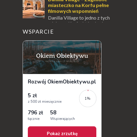
symbo...
miasteczko na Korfu pełne
filmowych wspomnień
Danilia Village to jedno z tych
miejsc na Korfu, które kryje w
sobie wiele tajemnic i historii, a przy tym
WSPARCIE
jest doskonale znane miłośnikom f...