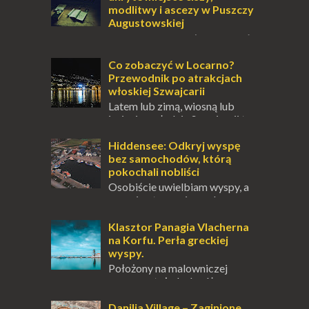
modlitwy i ascezy w Puszczy
Augustowskiej
Dla jednych to może wydawać
się ucieczką od świata, treningiem
przetrwania lub romantycznym życiem. Dla
Co zobaczyć w Locarno?
innych to nieustanne przebywanie z B...
Przewodnik po atrakcjach
włoskiej Szwajcarii
Latem lub zimą, wiosną lub
jesienią, południe Szwajcarii to
miejsce, które zdecydowanie warto
odwiedzić. Moja zimowa podróż do
Hiddensee: Odkryj wyspę
Locarno gwara...
bez samochodów, którą
pokochali nobliści
Osobiście uwielbiam wyspy, a
uczucie otoczenia wodą
zawsze mnie fascynuje. Mały kawałek ziemi
pośrodku Bałtyku? To zawsze brzmi jak
Klasztor Panagia Vlacherna
doskonał...
na Korfu. Perła greckiej
wyspy.
Położony na malowniczej
wysepce, tuż obok półwyspu
Kanoni, Święty Klasztor Panagia Vlacherna
jest jednym z najbardziej rozpoznawalnych
Danilia Village – Zaginione