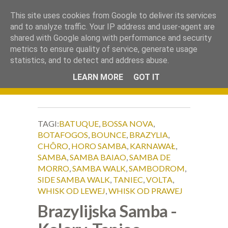
.
This site uses cookies from Google to deliver its services
Okiem Obiektywu
and to analyze traffic. Your IP address and user-agent are
shared with Google along with performance and security
metrics to ensure quality of service, generate usage
statistics, and to detect and address abuse.
LEARN MORE
GOT IT
TAGI:
BATUQUE
,
BOSSA NOVA
,
BOTAFOGOS
,
BOUNCE
,
BRAZYLIA
,
CHÔRO
,
HORO SAMBA
,
KARNAWAŁ
,
SAMBA
,
SAMBA BAIAO
,
SAMBA DE
MORRO
,
SAMBA WALK
,
SAMBODROM
,
SIDE SAMBA WALK
,
TANIEC
,
VOLTA
,
WHISK OD LEWEJ
,
WHISK OD PRAWEJ
Brazylijska Samba -