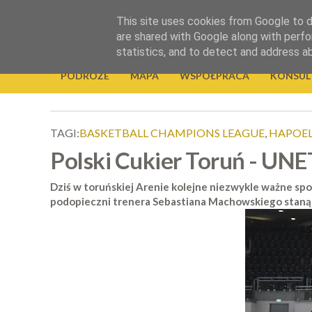
.
This site uses cookies from Google to de
Okiem Obiektywu
are shared with Google along with perfo
statistics, and to detect and address a
PODRÓŻE
MAPA
WSPÓŁPRACA
KONSUL
TAGI:
BASKETBALL CHAMPIONS LEAGUE
,
HAPOEL
Polski Cukier Toruń - UN
Dziś w toruńskiej Arenie kolejne niezwykle ważne spo
podopieczni trenera Sebastiana Machowskiego staną p