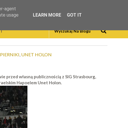
er-agent
rate usage
LEARN MORE
GOT IT
T
PIERNIKI
,
UNET HOLON
ie przed własną publicznością z SIG Strasbourg,
zraelskim Hapoelem Unet Holon.