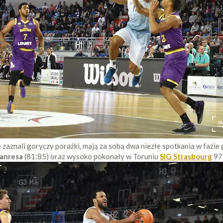
e zaznali goryczy porażki, mają za sobą dwa niezłe spotkania w fazie
anresa
(81:85) oraz wysoko pokonały w Toruniu
SIG Strasbourg
97