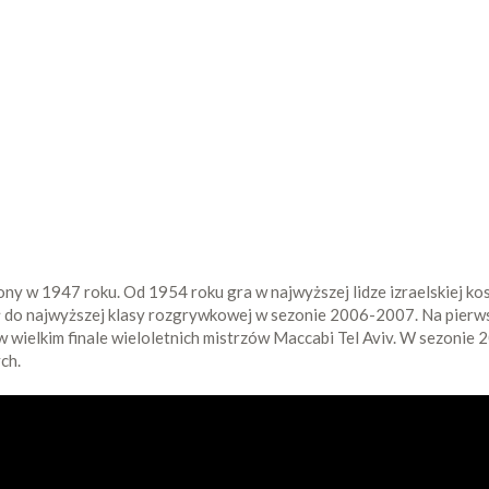
ny w 1947 roku. Od 1954 roku gra w najwyższej lidze izraelskiej ko
ił do najwyższej klasy rozgrywkowej w sezonie 2006-2007. Na pierw
 wielkim finale wieloletnich mistrzów Maccabi Tel Aviv. W sezonie
ch.