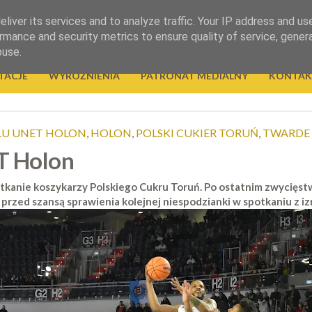
liver its services and to analyze traffic. Your IP address and us
rmance and security metrics to ensure quality of service, gene
buse.
TACJE
WYRÓŻNIENIA
PATRONAT MEDIALNY
KONTAK
U UNET HOLON
,
HOLON
,
POLSKI CUKIER TORUŃ
,
TWARDE 
ET Holon
tkanie koszykarzy Polskiego Cukru Toruń. Po ostatnim zwycięstw
rzed szansą sprawienia kolejnej niespodzianki w spotkaniu z i