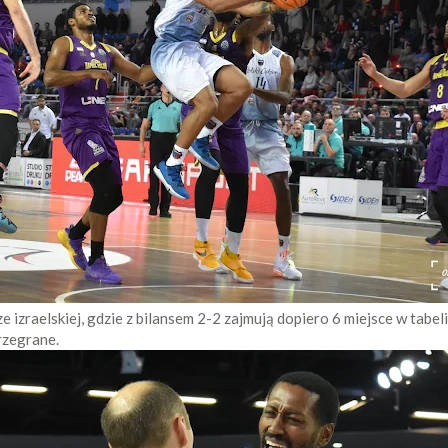
e izraelskiej, gdzie z bilansem 2-2 zajmują dopiero 6 miejsce w tabel
rzegrane.