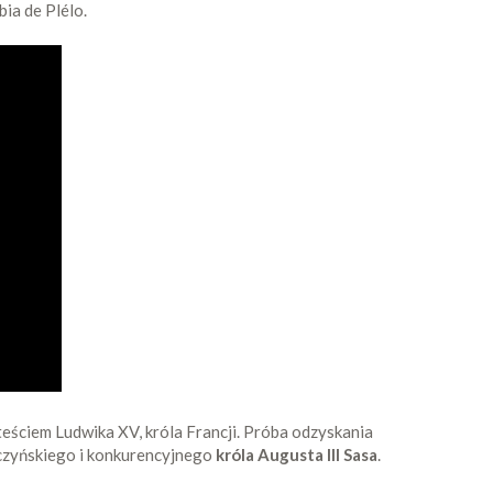
ia de Plélo.
teściem Ludwika XV, króla Francji. Próba odzyskania
zczyńskiego i konkurencyjnego
króla Augusta III Sasa
.