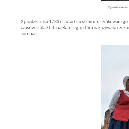
2 października
2 października 1733 r. dotarł do silnie ufortyfikowane
czasów króla Stefana Batorego, która nakazywała czekan
koronacji.