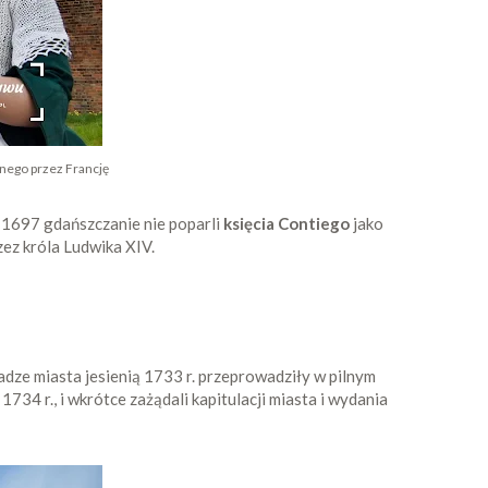
onego przez Francję
 1697 gdańszczanie nie poparli
księcia Contiego
jako
ez króla Ludwika XIV.
dze miasta jesienią 1733 r. przeprowadziły w pilnym
34 r., i wkrótce zażądali kapitulacji miasta i wydania