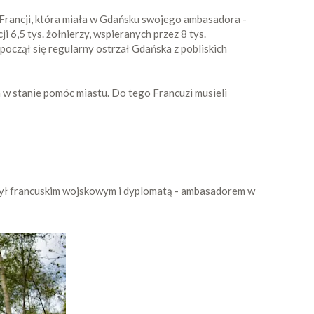
o Francji, która miała w Gdańsku swojego ambasadora -
ji 6,5 tys. żołnierzy, wspieranych przez 8 tys.
zpoczął się regularny ostrzał Gdańska z pobliskich
yła w stanie pomóc miastu. Do tego Francuzi musieli
Był francuskim wojskowym i dyplomatą - ambasadorem w