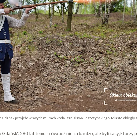
o Gdańsk przyjęło w swych murach króla Stanisława Leszczyńskiego. Miasto obległy sił
Gdańsk". 280 lat temu - również nie za bardzo, ale byli tacy, którzy 