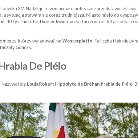
sk Ludwika XV. Nadzieje te wzmacniało polityczne przedstawicielstw
ał, a sytuacja stawała się coraz trudniejsza. Miasto miało do dyspozyc
iej 40 tys. ludzi. Pod koniec kwietnia dostarczono im 64 armaty - ro
żołnierzy, którzy wylądowali na
Westerplatte
. Ta liczba i tak nie b
 otaczały Gdańsk.
Hrabia De Plélo
. Nazywał się
Louis Robert Hippolyte de Bréhan hrabia de Plélo
. 