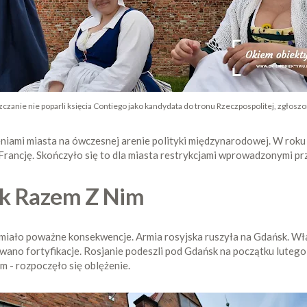
zanie nie poparli księcia Contiego jako kandydata do tronu Rzeczpospolitej, zgłosz
niami miasta na ówczesnej arenie polityki międzynarodowej. W roku
rancję. Skończyło się to dla miasta restrykcjami wprowadzonymi prz
sk Razem Z Nim
miało poważne konsekwencje. Armia rosyjska ruszyła na Gdańsk. Wła
o fortyfikacje. Rosjanie podeszli pod Gdańsk na początku lutego 17
m - rozpoczęło się oblężenie.