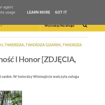
er-agent
rate usage
LEARN MORE
GOT IT
T
KI
,
TWIERDZA
,
TWIERDZA GDAŃSK
,
TWIERDZA
ność I Honor [ZDJĘCIA,
i saskie. W twierdzy Wisłoujście walczyła załoga