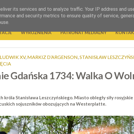
liver its services and to analyze traffic. Your IP address and us
rmance and security metrics to ensure quality of service, gene
buse.
TACJE
WYRÓŻNIENIA
PATRONAT MEDIALNY
KONTAK
LUDWIK XV
,
MARKIZ D’ARGENSON
,
STANISŁAW LESZCZYŃS
ĘCIA
nie Gdańska 1734: Walka O Wol
 króla Stanisława Leszczyńskiego. Miasto obległy siły rosyjskie 
cuskich sojuszników obozujących na Westerplatte.