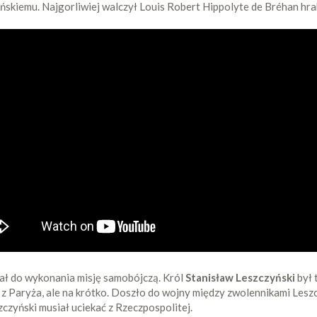
skiemu. Najgorliwiej walczył Louis Robert Hippolyte de Bréhan hrab
mał do wykonania misję samobójczą. Król
Stanisław Leszczyński
był 
m z Paryża, ale na krótko. Doszło do wojny między zwolennikami Les
zczyński musiał uciekać z Rzeczpospolitej.