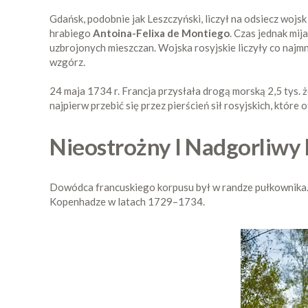
Gdańsk, podobnie jak Leszczyński, liczył na odsiecz woj
hrabiego
Antoina-Felixa de Montiego
. Czas jednak mij
uzbrojonych mieszczan. Wojska rosyjskie liczyły co najmn
wzgórz.
24 maja 1734 r. Francja przysłała drogą morską 2,5 tys. 
najpierw przebić się przez pierścień sił rosyjskich, które
Nieostrożny I Nadgorliwy 
Dowódca francuskiego korpusu był w randze pułkownika
Kopenhadze w latach 1729–1734.