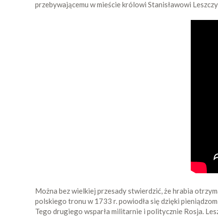
przebywającemu w mieście królowi Stanisławowi Leszczyń
Można bez wielkiej przesady stwierdzić, że hrabia otrzy
polskiego tronu w 1733 r. powiodła się dzięki pieniądzo
Tego drugiego wsparła militarnie i politycznie Rosja. Les