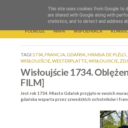
.
This site uses cookies from Google to de
Okiem Obiektywu
are shared with Google along with perfo
statistics, and to detect and address a
PODRÓŻE
MAPA
WSPÓŁPRACA
KONSUL
TAGI:
1734
,
FRANCJA
,
GDAŃSK
,
HRABIA DE PLÉLO
,
WISŁOUJŚCIE
,
WESTERPLATTE
,
WISŁOUJSCIE
,
ZDJ
Wisłoujście 1734. Oblęże
FILM]
Jest rok 1734. Miasto Gdańsk przyjęło w swoich murach
gdańska wsparta przez szwedzkich ochotników i fran