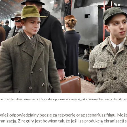
 że film dość wiernie odda realia opisane w książce, jak również będzie on bardzo 
nież odpowiedzialny będzie za reżyserię oraz scenariusz filmu. Może
nizacją. Z reguły jest bowiem tak, że jeśli za produkcją ekranizacji s