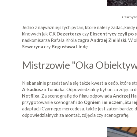
Czarny M
Jedno z najważniejszych pytań, które należy zadać, kied
kinowych jak
C.K Dezerterzy
czy
Ekscentrycy czyli po s
nadkomisarza Rafała Króla zagra
Andrzej Zieliński
. W o
Seweryna
czy
Bogusława Lindę
.
Mistrzowie "Oka Obiekty
Niebanalnie przedstawia się także kwestia osób, które st
Arkadiusza Tomiaka
. Odpowiedzialny był on za zdjęcia d
Netflixa
. Za scenografię do filmu odpowiada
Andrzej Hal
przygotowanie scenografii do
Ogniem i mieczem
,
Stare
adaptacji Czarnego mercedesa, także jest zatem bardzo do
odpowiedzialnych za montaż, zdjęcia czy scenografię.