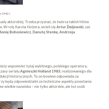
 1942 r.
ady aktorskiej. Trzeba przyznać, że twórca takich hitów
. W rolę Karola Holzera, wcieli się
Artur Żmijewski
, zaś
Sonię Bohosiewicz
,
Danutę Stenkę
,
Andrzeja
 należy wspomnieć tutaj wybitnego, polskiego operatora,
czasy serialu
Agnieszki Holland
1983
, realizowanego dla
produkcji historycznych. To on bowiem odpowiada za
zy będą odpowiedzialni za techniczne aspekty powstania
 wielkie nazwiska – nie tylko aktorskie, ale też osób