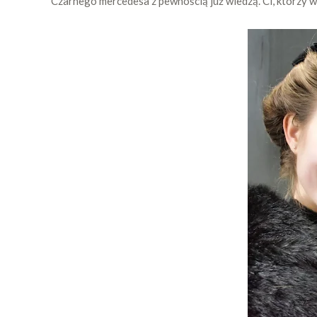
Czarnego mercedesa z pewnością już wiedzą. Ci, którzy wo