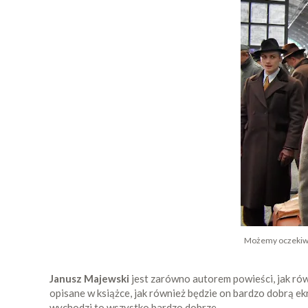
Możemy oczekiwać,
Janusz Majewski
jest zarówno autorem powieści, jak rów
opisane w książce, jak również będzie on bardzo dobrą ekra
wychodzi to wszystko bardzo dobrze.