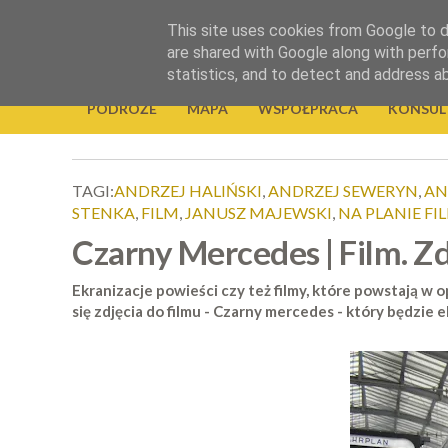
.
This site uses cookies from Google to de
Okiem Obiektywu
are shared with Google along with perfo
statistics, and to detect and address a
PODRÓŻE
MAPA
WSPÓŁPRACA
KONSUL
TAGI:
ANDRZEJ HALIŃSKI
,
ANDRZEJ SEWERYN
,
AN
STENKA
,
FILM
,
JANUSZ MAJEWSKI
,
NA PLANIE F
Czarny Mercedes | Film. Zd
Ekranizacje powieści czy też filmy, które powstają w o
się zdjęcia do filmu - Czarny mercedes - który będzie