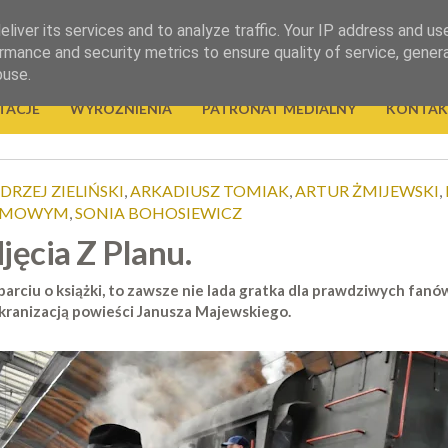
liver its services and to analyze traffic. Your IP address and us
rmance and security metrics to ensure quality of service, gene
buse.
TACJE
WYRÓŻNIENIA
PATRONAT MEDIALNY
KONTAK
DRZEJ ZIELIŃSKI
,
ARKADIUSZ TOMIAK
,
ARTUR ŻMIJEWSKI
,
ILMOWYM
,
SONIA BOHOSIEWICZ
jęcia Z Planu.
parciu o książki, to zawsze nie lada gratka dla prawdziwych fanó
 ekranizacją powieści Janusza Majewskiego.