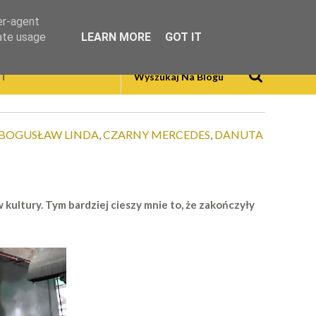
er-agent
rate usage
LEARN MORE
GOT IT
T
BOGUSŁAW LINDA
,
CZARNY MERCEDES
,
DANUTA
w kultury. Tym bardziej cieszy mnie to, że zakończyły