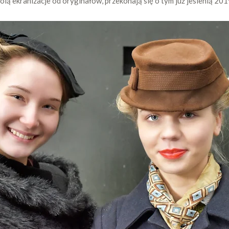
lą ekranizacje od oryginałów, przekonają się o tym już jesienią 2019