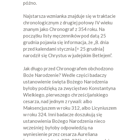
późno.
Najstarsza wzmianka znajduje się w traktacie
chronologicznym z drugiej połowy IV wieku
znanym jako Chronograf z 354 roku. Na
początku listy męczenników pod datą 25
grudnia pojawia się informacja, że „8. dnia
przed kalendami stycznia [= 25 grudnia]
narodził się Chrystus w judejskim Betlejem”.
Jak długo przed Chronografem obchodzono
Boże Narodzenie? Wedle części badaczy
ustanowienie święta Bożego Narodzenia
byłoby podzięką za zwycięstwo Konstantyna
Wielkiego, pierwszego chrześcijańskiego
cesarza, nad jednym z rywali: albo
Maksencjuszem w roku 312, albo Licyniuszem
w roku 324. Inni badacze doszukują się
ustanowienia Bożego Narodzenia nieco
wcześniej: byłoby odpowiedzią na
wyniesienie przez cesarza Aureliana