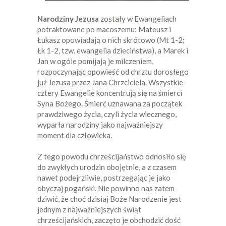
Narodziny Jezusa
zostały w Ewangeliach
potraktowane po macoszemu: Mateusz i
Łukasz opowiadają o nich skrótowo (Mt 1-2;
Łk 1-2, tzw. ewangelia dzieciństwa), a Marek i
Jan w ogóle pomijają je milczeniem,
rozpoczynając opowieść od chrztu dorosłego
już Jezusa przez Jana Chrzciciela. Wszystkie
cztery Ewangelie koncentrują się na śmierci
Syna Bożego. Śmierć uznawana za początek
prawdziwego życia, czyli życia wiecznego,
wyparła narodziny jako najważniejszy
moment dla człowieka.
Z tego powodu chrześcijaństwo odnosiło się
do zwykłych urodzin obojętnie, a z czasem
nawet podejrzliwie, postrzegając je jako
obyczaj pogański. Nie powinno nas zatem
dziwić, że choć dzisiaj Boże Narodzenie jest
jednym z najważniejszych świąt
chrześcijańskich, zaczęto je obchodzić dość