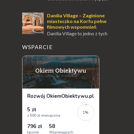
uczucie otoczenia wodą
zawsze mnie fascynuje. Mały kawałek ziemi
pośrodku Bałtyku? To zawsze brzmi jak
Danilia Village – Zaginione
doskonał...
miasteczko na Korfu pełne
filmowych wspomnień
Danilia Village to jedno z tych
miejsc na Korfu, które kryje w
sobie wiele tajemnic i historii, a przy tym
WSPARCIE
jest doskonale znane miłośnikom f...