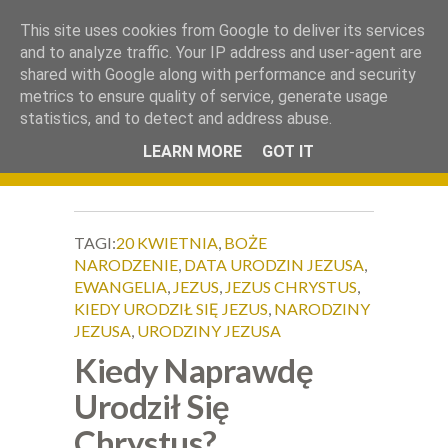
.
This site uses cookies from Google to deliver its services
Okiem Obiektywu
and to analyze traffic. Your IP address and user-agent are
shared with Google along with performance and security
metrics to ensure quality of service, generate usage
statistics, and to detect and address abuse.
LEARN MORE
GOT IT
TAGI:
20 KWIETNIA
,
BOŻE
NARODZENIE
,
DATA URODZIN JEZUSA
,
EWANGELIA
,
JEZUS
,
JEZUS CHRYSTUS
,
KIEDY URODZIŁ SIĘ JEZUS
,
NARODZINY
JEZUSA
,
URODZINY JEZUSA
Kiedy Naprawdę
Urodził Się
Chrystus?