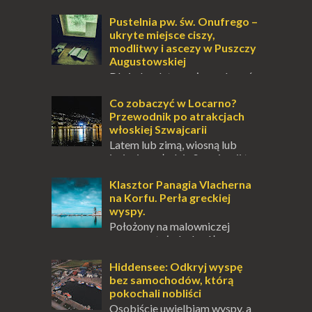
Pustelnia pw. św. Onufrego –
ukryte miejsce ciszy,
modlitwy i ascezy w Puszczy
Augustowskiej
Dla jednych to może wydawać
się ucieczką od świata, treningiem
przetrwania lub romantycznym życiem. Dla
Co zobaczyć w Locarno?
innych to nieustanne przebywanie z B...
Przewodnik po atrakcjach
włoskiej Szwajcarii
Latem lub zimą, wiosną lub
jesienią, południe Szwajcarii to
miejsce, które zdecydowanie warto
odwiedzić. Moja zimowa podróż do
Klasztor Panagia Vlacherna
Locarno gwara...
na Korfu. Perła greckiej
wyspy.
Położony na malowniczej
wysepce, tuż obok półwyspu
Kanoni, Święty Klasztor Panagia Vlacherna
jest jednym z najbardziej rozpoznawalnych
Hiddensee: Odkryj wyspę
symbo...
bez samochodów, którą
pokochali nobliści
Osobiście uwielbiam wyspy, a