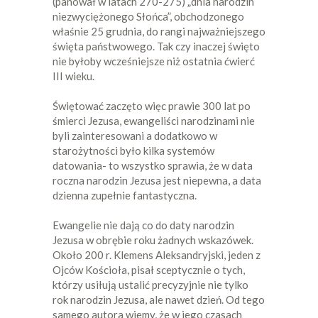
(panował w latach 270-275) „dnia narodzin
niezwyciężonego Słońca”, obchodzonego
właśnie 25 grudnia, do rangi najważniejszego
święta państwowego. Tak czy inaczej święto
nie byłoby wcześniejsze niż ostatnia ćwierć
III wieku.
Świętować zaczęto więc prawie 300 lat po
śmierci Jezusa, ewangeliści narodzinami nie
byli zainteresowani a dodatkowo w
starożytności było kilka systemów
datowania- to wszystko sprawia, że w data
roczna narodzin Jezusa jest niepewna, a data
dzienna zupełnie fantastyczna.
Ewangelie nie dają co do daty narodzin
Jezusa w obrębie roku żadnych wskazówek.
Około 200 r. Klemens Aleksandryjski, jeden z
Ojców Kościoła, pisał sceptycznie o tych,
którzy usiłują ustalić precyzyjnie nie tylko
rok narodzin Jezusa, ale nawet dzień. Od tego
samego autora wiemy, że w jego czasach