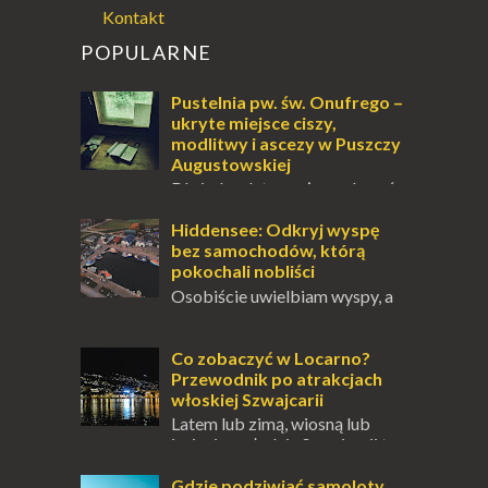
Kontakt
POPULARNE
Pustelnia pw. św. Onufrego –
ukryte miejsce ciszy,
modlitwy i ascezy w Puszczy
Augustowskiej
Dla jednych to może wydawać
się ucieczką od świata, treningiem
przetrwania lub romantycznym życiem. Dla
Hiddensee: Odkryj wyspę
innych to nieustanne przebywanie z B...
bez samochodów, którą
pokochali nobliści
Osobiście uwielbiam wyspy, a
uczucie otoczenia wodą
zawsze mnie fascynuje. Mały kawałek ziemi
pośrodku Bałtyku? To zawsze brzmi jak
Co zobaczyć w Locarno?
doskonał...
Przewodnik po atrakcjach
włoskiej Szwajcarii
Latem lub zimą, wiosną lub
jesienią, południe Szwajcarii to
miejsce, które zdecydowanie warto
odwiedzić. Moja zimowa podróż do
Gdzie podziwiać samoloty