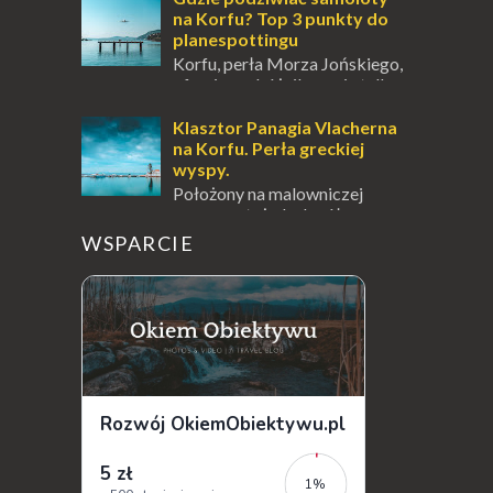
Locarno gwara...
na Korfu? Top 3 punkty do
planespottingu
Korfu, perła Morza Jońskiego,
oferuje podróżnikom nie tylko
wspaniałe plaże, zabytki i klimatyczne
wioski, ale także coś wyjątkowego –
Klasztor Panagia Vlacherna
prawd...
na Korfu. Perła greckiej
wyspy.
Położony na malowniczej
wysepce, tuż obok półwyspu
Kanoni, Święty Klasztor Panagia Vlacherna
WSPARCIE
jest jednym z najbardziej rozpoznawalnych
symbo...