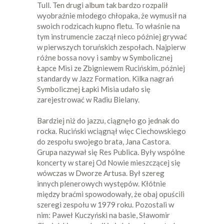
Tull. Ten drugi album tak bardzo rozpalił
wyobraźnie młodego chłopaka, że wymusił na
swoich rodzicach kupno fletu. To właśnie na
tym instrumencie zaczął nieco później grywać
w pierwszych toruńskich zespołach. Najpierw
różne bossa novy i samby w Symbolicznej
Łapce Misi ze Zbigniewem Rucińskim, później
standardy w Jazz Formation. Kilka nagrań
Symbolicznej Łapki Misia udało się
zarejestrować w Radiu Bielany.
Bardziej niż do jazzu, ciągnęło go jednak do
rocka. Ruciński wciągnął więc Ciechowskiego
do zespołu swojego brata, Jana Castora.
Grupa nazywał się Res Publica. Były wspólne
koncerty w starej Od Nowie mieszczącej się
wówczas w Dworze Artusa. Był szereg
innych plenerowych występów. Kłótnie
między braćmi spowodowały, że obaj opuścili
szeregi zespołu w 1979 roku. Pozostali w
nim: Paweł Kuczyński na basie, Sławomir