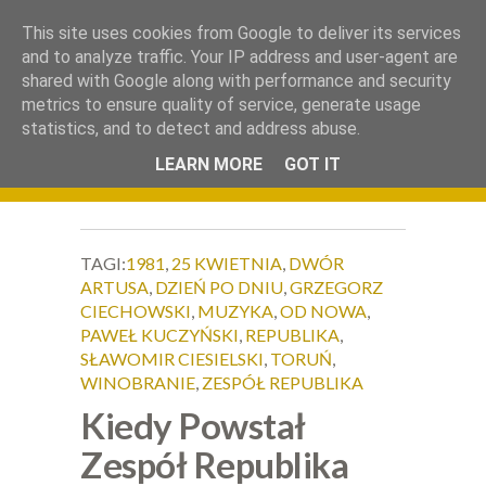
.
This site uses cookies from Google to deliver its services
Okiem Obiektywu
and to analyze traffic. Your IP address and user-agent are
shared with Google along with performance and security
metrics to ensure quality of service, generate usage
statistics, and to detect and address abuse.
LEARN MORE
GOT IT
TAGI:
1981
,
25 KWIETNIA
,
DWÓR
ARTUSA
,
DZIEŃ PO DNIU
,
GRZEGORZ
CIECHOWSKI
,
MUZYKA
,
OD NOWA
,
PAWEŁ KUCZYŃSKI
,
REPUBLIKA
,
SŁAWOMIR CIESIELSKI
,
TORUŃ
,
WINOBRANIE
,
ZESPÓŁ REPUBLIKA
Kiedy Powstał
Zespół Republika