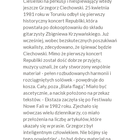
Ciesielski na perkusji i nieśpiewający wtedy
jeszcze Grzegorz Ciechowski. 25 kwietnia
1981 roku w Toruniu odbył się pierwszy
historyczny koncert Republiki, która
powstała po dokooptowaniu do składu
gitarzysty Zbigniewa Krzywańskiego. Już
wcześniej, wobec bezskutecznych poszukiwań
wokalisty, zdecydowano, że śpiewać będzie
Ciechowski. Mimo że pierwszy koncert
Republiki został dość dobrze przyjęty,
muzycy uznali, że cały stworzony wspólnie
materiał - pełen rozbudowanych harmonii i
rozciągniętych solówek - powędruje do
kosza. Cały, poza „Biała flagą”. Miało być
ascetycznie, a nacisk położono na przekaz
tekstów. - Ekstaza zaczęła się po Festiwalu
Nowe Fali w 1982 roku. Zjechało się
wówczas wielu dziennikarzy, co miało
przełożenia na liczbę artykułów, które
ukazały się w prasie. Grzegorz był
inteligentnym człowiekiem. Nie bójmy się
tego powiedzieć - to był dobry materiał na