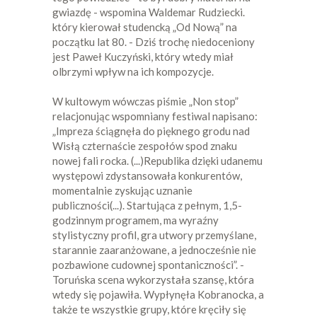
gwiazdę - wspomina Waldemar Rudziecki.
który kierował studencką „Od Nową” na
początku lat 80. - Dziś trochę niedoceniony
jest Paweł Kuczyński, który wtedy miał
olbrzymi wpływ na ich kompozycje.
W kultowym wówczas piśmie „Non stop”
relacjonując wspomniany festiwal napisano:
„Impreza ściągnęła do pięknego grodu nad
Wisłą czternaście zespołów spod znaku
nowej fali rocka. (...)Republika dzięki udanemu
występowi zdystansowała konkurentów,
momentalnie zyskując uznanie
publiczności(...). Startująca z pełnym, 1,5-
godzinnym programem, ma wyraźny
stylistyczny profil, gra utwory przemyślane,
starannie zaaranżowane, a jednocześnie nie
pozbawione cudownej spontaniczności”. -
Toruńska scena wykorzystała szansę, która
wtedy się pojawiła. Wypłynęła Kobranocka, a
także te wszystkie grupy, które kręciły się