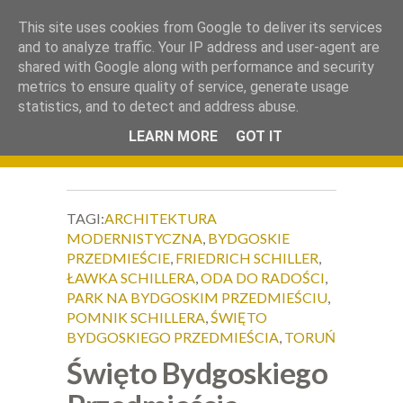
.
This site uses cookies from Google to deliver its services
Okiem Obiektywu
and to analyze traffic. Your IP address and user-agent are
shared with Google along with performance and security
metrics to ensure quality of service, generate usage
statistics, and to detect and address abuse.
LEARN MORE
GOT IT
TAGI:
ARCHITEKTURA
MODERNISTYCZNA
,
BYDGOSKIE
PRZEDMIEŚCIE
,
FRIEDRICH SCHILLER
,
ŁAWKA SCHILLERA
,
ODA DO RADOŚCI
,
PARK NA BYDGOSKIM PRZEDMIEŚCIU
,
POMNIK SCHILLERA
,
ŚWIĘTO
BYDGOSKIEGO PRZEDMIEŚCIA
,
TORUŃ
Święto Bydgoskiego