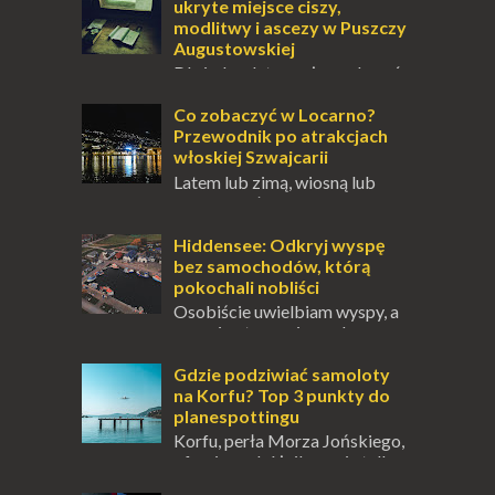
ukryte miejsce ciszy,
modlitwy i ascezy w Puszczy
Augustowskiej
Dla jednych to może wydawać
się ucieczką od świata, treningiem
przetrwania lub romantycznym życiem. Dla
Co zobaczyć w Locarno?
innych to nieustanne przebywanie z B...
Przewodnik po atrakcjach
włoskiej Szwajcarii
Latem lub zimą, wiosną lub
jesienią, południe Szwajcarii to
miejsce, które zdecydowanie warto
odwiedzić. Moja zimowa podróż do
Hiddensee: Odkryj wyspę
Locarno gwara...
bez samochodów, którą
pokochali nobliści
Osobiście uwielbiam wyspy, a
uczucie otoczenia wodą
zawsze mnie fascynuje. Mały kawałek ziemi
pośrodku Bałtyku? To zawsze brzmi jak
Gdzie podziwiać samoloty
doskonał...
na Korfu? Top 3 punkty do
planespottingu
Korfu, perła Morza Jońskiego,
oferuje podróżnikom nie tylko
wspaniałe plaże, zabytki i klimatyczne