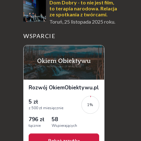
wioski, ale także coś wyjątkowego –
Dom Dobry - to nie jest film,
prawd...
to terapia narodowa. Relacja
ze spotkania z twórcami.
Toruń, 25 listopada 2025 roku.
Wieczór w Akademickim
Centrum Kultury i Sztuki " Od Nowa ", który
WSPARCIE
na długo zostanie w mojej pamięci...