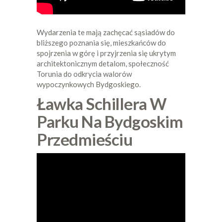
Wydarzenia te mają zachęcać sąsiadów do
bliższego poznania się, mieszkańców do
spojrzenia w górę i przyjrzenia się ukrytym
architektonicznym detalom, społeczność
Torunia do odkrycia walorów
wypoczynkowych Bydgoskiego.
Ławka Schillera W
Parku Na Bydgoskim
Przedmieściu