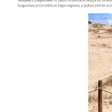
Wydmy Czołpińskie
to także doskonała okazja do bliski
bogactwo przyrodnicze tego regionu, a jednocześnie uc