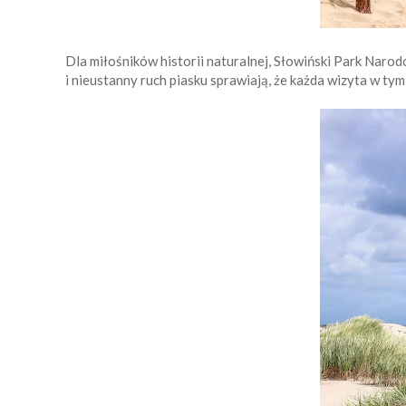
Dla miłośników historii naturalnej, Słowiński Park Narod
i nieustanny ruch piasku sprawiają, że każda wizyta w tym