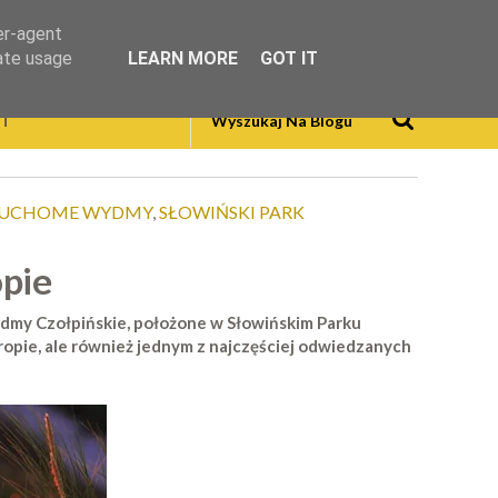
er-agent
rate usage
LEARN MORE
GOT IT
T
UCHOME WYDMY
,
SŁOWIŃSKI PARK
pie
ydmy Czołpińskie, położone w Słowińskim Parku
pie, ale również jednym z najczęściej odwiedzanych