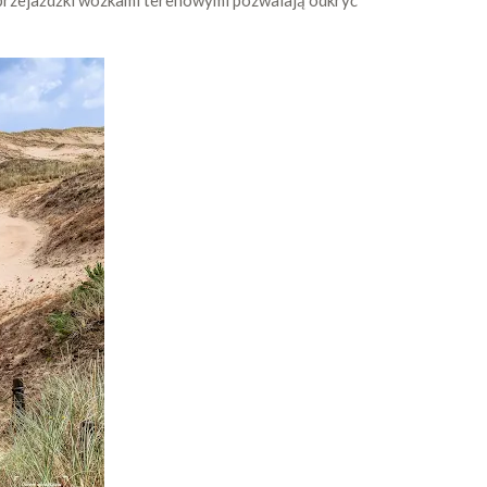
eż przejażdżki wózkami terenowymi pozwalają odkryć