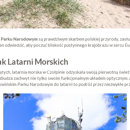
m Parku Narodowym
są prawdziwym skarbem polskiej przyrody, zasłu
ien odwiedzić, aby poczuć bliskość pustynnego krajobrazu w sercu Eu
ak Latarni Morskich
ych, latarnia morska w Czołpinie odzyskała swoją pierwotną świetli
wzbudza zachwyt nie tylko swoim funkcjonalnym układem optycznym,
owińskim Parku Narodowym do latarni to podróż przez niezwykłe prz