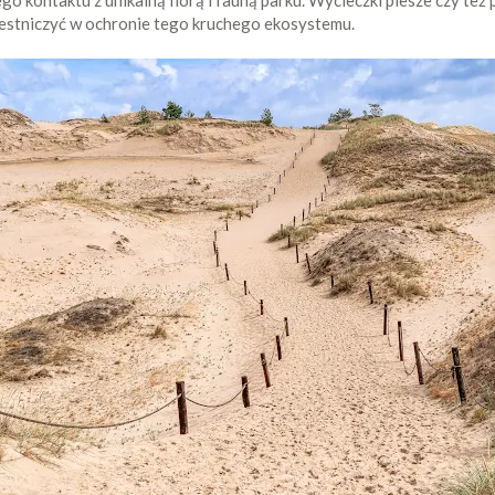
ego kontaktu z unikalną florą i fauną parku. Wycieczki piesze czy t
zestniczyć w ochronie tego kruchego ekosystemu.