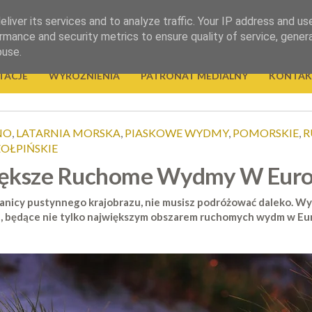
liver its services and to analyze traffic. Your IP address and us
rmance and security metrics to ensure quality of service, gene
buse.
TACJE
WYRÓŻNIENIA
PATRONAT MEDIALNY
KONTAK
NO
,
LATARNIA MORSKA
,
PIASKOWE WYDMY
,
POMORSKIE
,
R
OŁPIŃSKIE
iększe Ruchome Wydmy W Euro
ranicy pustynnego krajobrazu, nie musisz podróżować daleko. W
, będące nie tylko największym obszarem ruchomych wydm w Euro