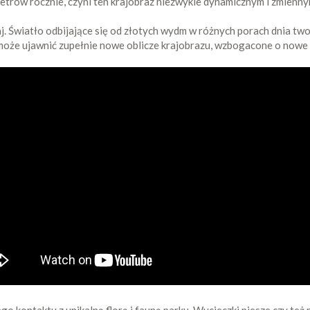
metrów rocznie, czyni ten krajobraz niezwykle dynamicznym i zmienny
aj. Światło odbijające się od złotych wydm w różnych porach dnia two
 może ujawnić zupełnie nowe oblicze krajobrazu, wzbogacone o nowe f