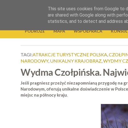
.
This site uses cookies from Google to de
Okiem Obiektywu
are shared with Google along with perfo
statistics, and to detect and address a
PODRÓŻE
MAPA
WSPÓŁPRACA
KONSUL
TAGI:
ATRAKCJE TURYSTYCZNE POLSKA
,
CZOŁPI
NARODOWY
,
UNIKALNY KRAJOBRAZ
,
WYDMY CZ
Wydma Czołpińska. Najw
Jeśli pragniesz przeżyć niezapomnianą przygodę na g
Narodowym, oferują unikalne doświadczenie w Polsce
miejsc na północy kraju
.