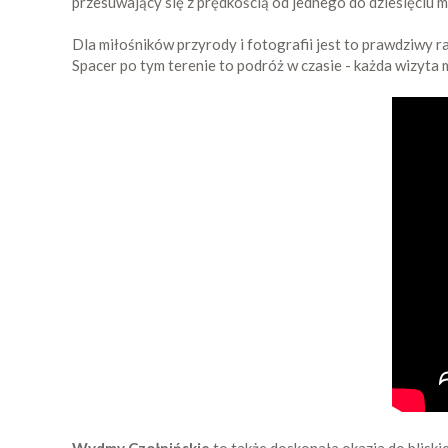
przesuwający się z prędkością od jednego do dziesięciu 
Dla miłośników przyrody i fotografii jest to prawdziwy r
Spacer po tym terenie to podróż w czasie - każda wizyta