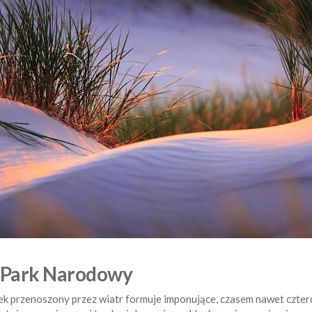
i Park Narodowy
asek przenoszony przez wiatr formuje imponujące, czasem nawet czte