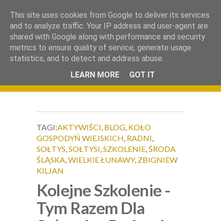
.
This site uses cookies from Google to deliver its services
Okiem Obiektywu
and to analyze traffic. Your IP address and user-agent are
shared with Google along with performance and security
metrics to ensure quality of service, generate usage
statistics, and to detect and address abuse.
LEARN MORE
GOT IT
TAGI:
AKTYWIŚCI
,
BLOG
,
KOŁO
GOSPODYŃ WIEJSKICH
,
RADNI
,
SOŁTYS
,
SOŁTYSI
,
SZKOLENIE
,
ŚRODA
ŚLĄSKA
,
WIELKIE ŁUNAWY
,
ZBIGNIEW
KILJAN
Kolejne Szkolenie -
Tym Razem Dla