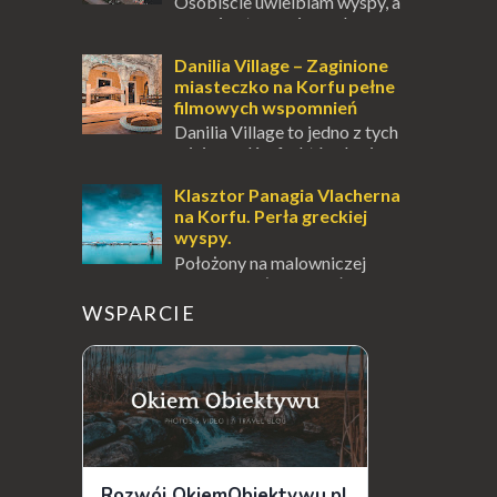
Osobiście uwielbiam wyspy, a
uczucie otoczenia wodą
zawsze mnie fascynuje. Mały kawałek ziemi
pośrodku Bałtyku? To zawsze brzmi jak
Danilia Village – Zaginione
doskonał...
miasteczko na Korfu pełne
filmowych wspomnień
Danilia Village to jedno z tych
miejsc na Korfu, które kryje w
sobie wiele tajemnic i historii, a przy tym
jest doskonale znane miłośnikom f...
Klasztor Panagia Vlacherna
na Korfu. Perła greckiej
wyspy.
Położony na malowniczej
wysepce, tuż obok półwyspu
Kanoni, Święty Klasztor Panagia Vlacherna
WSPARCIE
jest jednym z najbardziej rozpoznawalnych
symbo...