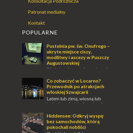
Konsultacja Podróżnicza
Patronat medialny
Kontakt
POPULARNE
Pustelnia pw. św. Onufrego –
ukryte miejsce ciszy,
modlitwy i ascezy w Puszczy
Augustowskiej
Dla jednych to może wydawać
się ucieczką od świata, treningiem
przetrwania lub romantycznym życiem. Dla
Co zobaczyć w Locarno?
innych to nieustanne przebywanie z B...
Przewodnik po atrakcjach
włoskiej Szwajcarii
Latem lub zimą, wiosną lub
jesienią, południe Szwajcarii to
miejsce, które zdecydowanie warto
odwiedzić. Moja zimowa podróż do
Hiddensee: Odkryj wyspę
Locarno gwara...
bez samochodów, którą
pokochali nobliści