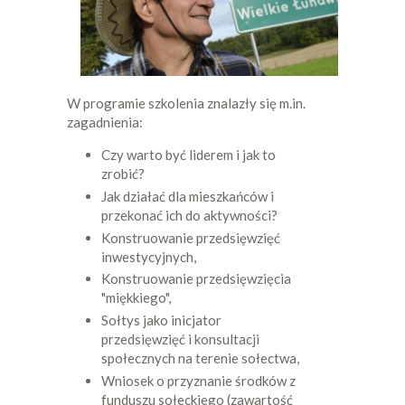
W programie szkolenia znalazły się m.in.
zagadnienia:
Czy warto być liderem i jak to
zrobić?
Jak działać dla mieszkańców i
przekonać ich do aktywności?
Konstruowanie przedsięwzięć
inwestycyjnych,
Konstruowanie przedsięwzięcia
"miękkiego",
Sołtys jako inicjator
przedsięwzięć i konsultacji
społecznych na terenie sołectwa,
Wniosek o przyznanie środków z
funduszu sołeckiego (zawartość