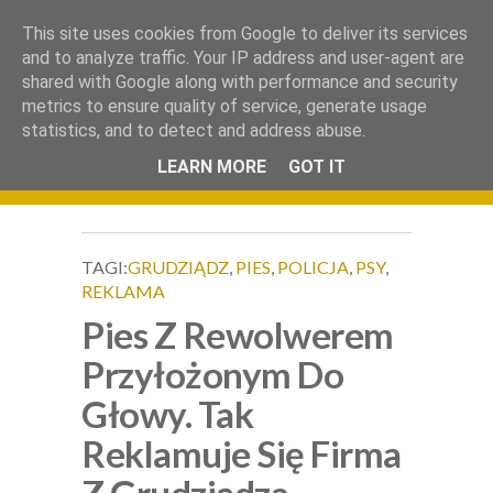
.
This site uses cookies from Google to deliver its services
Okiem Obiektywu
and to analyze traffic. Your IP address and user-agent are
shared with Google along with performance and security
metrics to ensure quality of service, generate usage
statistics, and to detect and address abuse.
LEARN MORE
GOT IT
TAGI:
GRUDZIĄDZ
,
PIES
,
POLICJA
,
PSY
,
REKLAMA
Pies Z Rewolwerem
Przyłożonym Do
Głowy. Tak
Reklamuje Się Firma