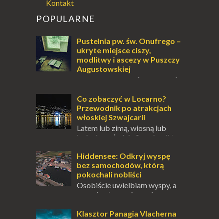
Kontakt
POPULARNE
Pustelnia pw. św. Onufrego –
ukryte miejsce ciszy,
modlitwy i ascezy w Puszczy
Augustowskiej
Dla jednych to może wydawać
się ucieczką od świata, treningiem
przetrwania lub romantycznym życiem. Dla
Co zobaczyć w Locarno?
innych to nieustanne przebywanie z B...
Przewodnik po atrakcjach
włoskiej Szwajcarii
Latem lub zimą, wiosną lub
jesienią, południe Szwajcarii to
miejsce, które zdecydowanie warto
odwiedzić. Moja zimowa podróż do
Hiddensee: Odkryj wyspę
Locarno gwara...
bez samochodów, którą
pokochali nobliści
Osobiście uwielbiam wyspy, a
uczucie otoczenia wodą
zawsze mnie fascynuje. Mały kawałek ziemi
pośrodku Bałtyku? To zawsze brzmi jak
Klasztor Panagia Vlacherna