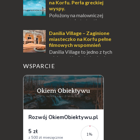
doskonał...
na Korfu. Perła greckiej
wyspy.
Położony na malowniczej
wysepce, tuż obok półwyspu
Kanoni, Święty Klasztor Panagia Vlacherna
jest jednym z najbardziej rozpoznawalnych
Danilia Village – Zaginione
symbo...
miasteczko na Korfu pełne
filmowych wspomnień
Danilia Village to jedno z tych
miejsc na Korfu, które kryje w
sobie wiele tajemnic i historii, a przy tym
WSPARCIE
jest doskonale znane miłośnikom f...