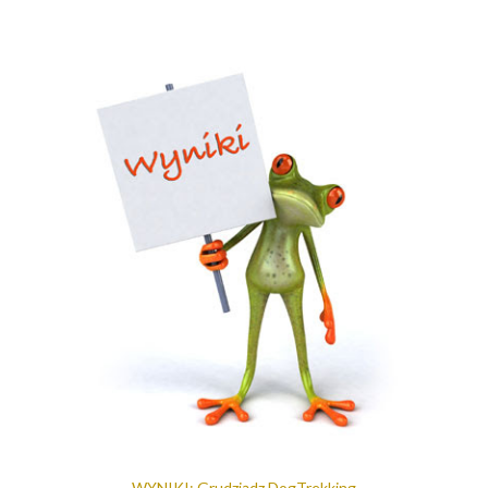
WYNIKI: Grudziądz DogTrekking