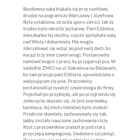
Bezdomna suka błąkała się przy ruchliwej
drodze na pograniczu Warszawy i Józefowa.
Była osłabiona, straciła sporo sierści, tak że
trudno było określić jej barwę. Pani Elżbieta,
mieszkanka tej okolicy, często spotykała sukę
nad Wisłą i dokarmiała. Nie mogła
zdecydować się wziąć jej pod swój dach, bo
ma już trzy inne czworonogi. Postanowiła
namówić kogoś z pracy, by przygarnął psa. W
siedzibie ZMID na ul. Sokratesa na Bielanach,
bo tam pracuje pani Elżbieta, opowiedziała o
wałęsającym się psie. Pracownicy
postanowili przywieźć czworonoga do firmy.
Pojechali po przybłędę, ale po przyjrzeniu się
zwierzęciu okazało się, że jest ona matką
karmiącą. Jej miotu niełatwo było znaleźć.
Psiaki nie skamlały, zachowywały się tak,
jakby zostały nauczone zachowania ciszy.
Ktoś z pracowników znalazł je pod starą
przyczepą kempingową. Siedmioro szczeniąt.
Pracownicy nie mogli rozdzielać rodziny,