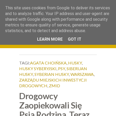
.
This site uses cookies from Google to deliver its services
Okiem Obiektywu
and to analyze traffic. Your IP address and user-agent are
shared with Google along with performance and security
metrics to ensure quality of service, generate usage
statistics, and to detect and address abuse.
LEARN MORE
GOT IT
TAGI:
AGATA CHOIŃSKA
,
HUSKY
,
HUSKY SYBERYJSKI
,
PSY
,
SIBERUAN
HUSKY
,
SYBERIAN HUSKY
,
WARSZAWA
,
ZARZĄDU MIEJSKICH INWESTYCJI
DROGOWYCH
,
ZMID
Drogowcy
Zaopiekowali Się
Psią Rodziną, Teraz