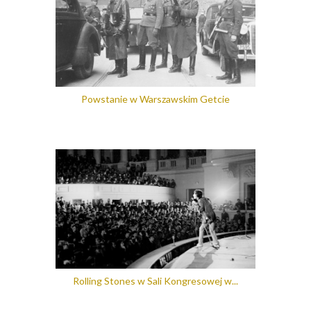
Powstanie w Warszawskim Getcie
Rolling Stones w Sali Kongresowej w...