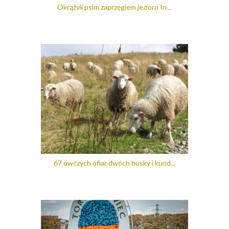
Okrążyli psim zaprzęgiem jezioro In...
67 owczych ofiar dwóch husky i kund...