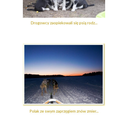
Drogowcy zaopiekowali się psią rodz...
Polak ze swym zaprzęgiem znów zmier...