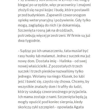
biegać po urzędzie, więc pracownicy i znajomi
złożyli się na psi kojec i budę, które postawili
przed budynkiem. Zapewnili czworonogom
opiekę weterynaryjną i pożywienie. Gdy tylko
mogą, zaglądają do nich i je dokarmiają.
Szczenięta rosną jak na drożdżach,
potrzebują więcej przestrzeni. W firmie są już
dwa tygodnie.
- Sądząc po ich umaszczeniu, tata musiał być
rasy husky lub malamut. Jedna z suczek ma już
nowy dom. Dostała imię - Halinka - od swej
nowej właścicielki. Z pozostałych trzech
suczek i trzech piesków nazwaliśmy tylko
jednego. Wołamy na niego Klusek, bo lubi
jeść i bawić się, często się chowa. Chcemy, by
wszystkie znalazły dom i trafiły do ludzi,
którzy szukają czworonożnego przyjaciela.
Ich mama zostaje z nami. Szczenięta będą ją
mogły opuścić pod koniec sierpnia, kiedy
skończą cykl szczepień - opowiada Agata