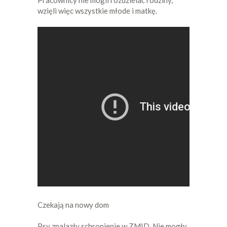
wzięli więc wszystkie młode i matkę.
Czekają na nowy dom
Psy znalazły schronienie w ZMID. Nie mogły