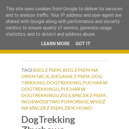
.
This site uses cookies from Google to deliver its services
Okiem Obiektywu
and to analyze traffic. Your IP address and user-agent are
shared with Google along with performance and security
metrics to ensure quality of service, generate usage
statistics, and to detect and address abuse.
LEARN MORE
GOT IT
TAGI:
BIEG Z PSEM
,
BIEG Z PSEM NA
ORIENTACJE
,
BIEGANIE Z PSEM
,
DOG
TREKKING
,
DOGTREKKING
,
PUCHAR W
DOGTREKKINGU
,
PUCHAR W
DOGTREKKINGU 2013
,
SPACER Z PSEM
,
WOJEWÓDZTWO POMORSKIE
,
WYJDŹ
NA SPACER Z PSEM
,
ZBYCHOWO
DogTrekking