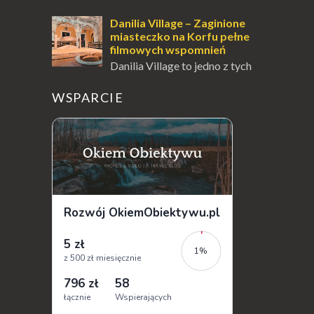
Kanoni, Święty Klasztor Panagia Vlacherna
jest jednym z najbardziej rozpoznawalnych
Danilia Village – Zaginione
symbo...
miasteczko na Korfu pełne
filmowych wspomnień
Danilia Village to jedno z tych
miejsc na Korfu, które kryje w
sobie wiele tajemnic i historii, a przy tym
WSPARCIE
jest doskonale znane miłośnikom f...