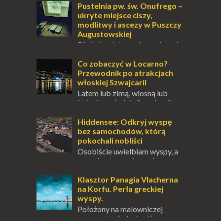
Pustelnia pw. św. Onufrego –
ukryte miejsce ciszy,
modlitwy i ascezy w Puszczy
Augustowskiej
Dla jednych to może wydawać
się ucieczką od świata, treningiem
przetrwania lub romantycznym życiem. Dla
Co zobaczyć w Locarno?
innych to nieustanne przebywanie z B...
Przewodnik po atrakcjach
włoskiej Szwajcarii
Latem lub zimą, wiosną lub
jesienią, południe Szwajcarii to
miejsce, które zdecydowanie warto
odwiedzić. Moja zimowa podróż do
Hiddensee: Odkryj wyspę
Locarno gwara...
bez samochodów, którą
pokochali nobliści
Osobiście uwielbiam wyspy, a
uczucie otoczenia wodą
zawsze mnie fascynuje. Mały kawałek ziemi
pośrodku Bałtyku? To zawsze brzmi jak
Klasztor Panagia Vlacherna
doskonał...
na Korfu. Perła greckiej
wyspy.
Położony na malowniczej
wysepce, tuż obok półwyspu