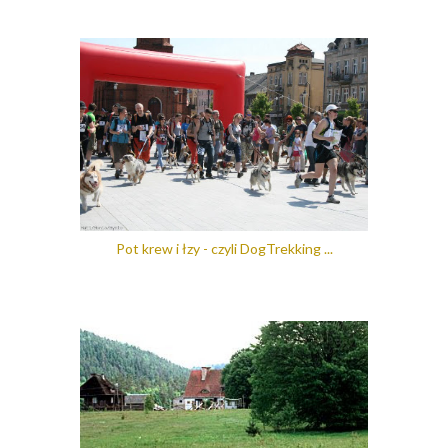
Pot krew i łzy - czyli DogTrekking ...