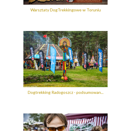
Warsztaty DogTrekkingowe w Toruniu
Dogtrekking Radogoszcz - podsumowan...