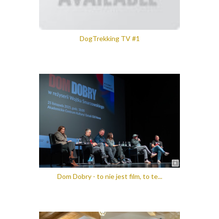
DogTrekking TV #1
Dom Dobry - to nie jest film, to te...