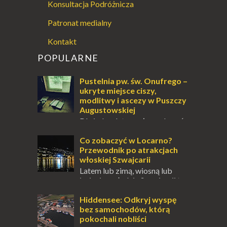
Konsultacja Podróżnicza
Patronat medialny
Kontakt
POPULARNE
Pustelnia pw. św. Onufrego –
ukryte miejsce ciszy,
modlitwy i ascezy w Puszczy
Augustowskiej
Dla jednych to może wydawać
się ucieczką od świata, treningiem
przetrwania lub romantycznym życiem. Dla
Co zobaczyć w Locarno?
innych to nieustanne przebywanie z B...
Przewodnik po atrakcjach
włoskiej Szwajcarii
Latem lub zimą, wiosną lub
jesienią, południe Szwajcarii to
miejsce, które zdecydowanie warto
odwiedzić. Moja zimowa podróż do
Hiddensee: Odkryj wyspę
Locarno gwara...
bez samochodów, którą
pokochali nobliści