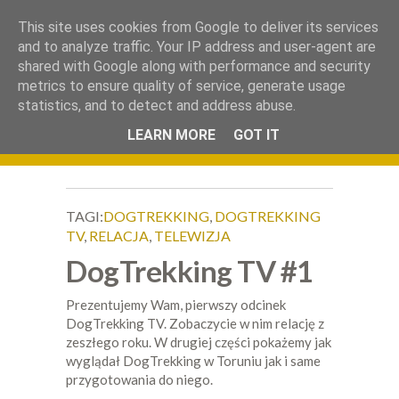
.
This site uses cookies from Google to deliver its services
Okiem Obiektywu
and to analyze traffic. Your IP address and user-agent are
shared with Google along with performance and security
metrics to ensure quality of service, generate usage
statistics, and to detect and address abuse.
LEARN MORE
GOT IT
TAGI:
DOGTREKKING
,
DOGTREKKING
TV
,
RELACJA
,
TELEWIZJA
DogTrekking TV #1
Prezentujemy Wam, pierwszy odcinek
DogTrekking TV. Zobaczycie w nim relację z
zeszłego roku. W drugiej części pokażemy jak
wyglądał DogTrekking w Toruniu jak i same
przygotowania do niego.