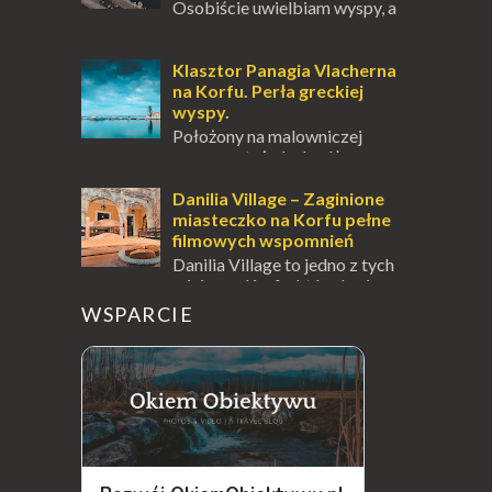
Osobiście uwielbiam wyspy, a
uczucie otoczenia wodą
zawsze mnie fascynuje. Mały kawałek ziemi
pośrodku Bałtyku? To zawsze brzmi jak
Klasztor Panagia Vlacherna
doskonał...
na Korfu. Perła greckiej
wyspy.
Położony na malowniczej
wysepce, tuż obok półwyspu
Kanoni, Święty Klasztor Panagia Vlacherna
jest jednym z najbardziej rozpoznawalnych
Danilia Village – Zaginione
symbo...
miasteczko na Korfu pełne
filmowych wspomnień
Danilia Village to jedno z tych
miejsc na Korfu, które kryje w
sobie wiele tajemnic i historii, a przy tym
WSPARCIE
jest doskonale znane miłośnikom f...