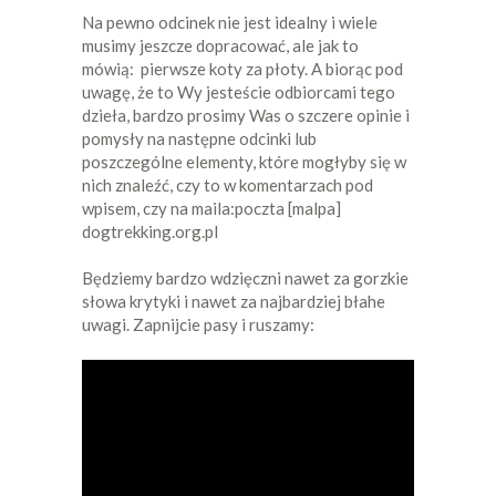
Na pewno odcinek nie jest idealny i wiele
musimy jeszcze dopracować, ale jak to
mówią: pierwsze koty za płoty. A biorąc pod
uwagę, że to Wy jesteście odbiorcami tego
dzieła, bardzo prosimy Was o szczere opinie i
pomysły na następne odcinki lub
poszczególne elementy, które mogłyby się w
nich znaleźć, czy to w komentarzach pod
wpisem, czy na maila:poczta [malpa]
dogtrekking.org.pl
Będziemy bardzo wdzięczni nawet za gorzkie
słowa krytyki i nawet za najbardziej błahe
uwagi. Zapnijcie pasy i ruszamy: