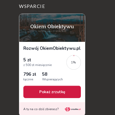
Centrum Kultury i Sztuki " Od Nowa ", który
WSPARCIE
na długo zostanie w mojej pamięci...