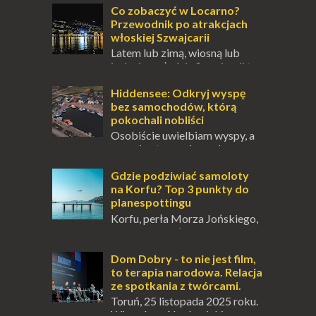
przetrwania lub romantycznym życiem. Dla
Co zobaczyć w Locarno?
innych to nieustanne przebywanie z B...
Przewodnik po atrakcjach
włoskiej Szwajcarii
Latem lub zimą, wiosną lub
jesienią, południe Szwajcarii to
miejsce, które zdecydowanie warto
odwiedzić. Moja zimowa podróż do
Hiddensee: Odkryj wyspę
Locarno gwara...
bez samochodów, którą
pokochali nobliści
Osobiście uwielbiam wyspy, a
uczucie otoczenia wodą
zawsze mnie fascynuje. Mały kawałek ziemi
pośrodku Bałtyku? To zawsze brzmi jak
Gdzie podziwiać samoloty
doskonał...
na Korfu? Top 3 punkty do
planespottingu
Korfu, perła Morza Jońskiego,
oferuje podróżnikom nie tylko
wspaniałe plaże, zabytki i klimatyczne
wioski, ale także coś wyjątkowego –
Dom Dobry - to nie jest film,
prawd...
to terapia narodowa. Relacja
ze spotkania z twórcami.
Toruń, 25 listopada 2025 roku.
Wieczór w Akademickim