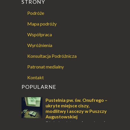
STRONY
Podróże
Mapa podróży
Współpraca
Wyróżnienia
Konsultacja Podróżnicza
Patronat medialny
Kontakt
POPULARNE
Pustelnia pw. św. Onufrego –
ukryte miejsce ciszy,
modlitwy i ascezy w Puszczy
Augustowskiej
Dla jednych to może wydawać
się ucieczką od świata, treningiem