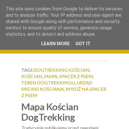
.
This site uses cookies from Google to deliver its services
Okiem Obiektywu
and to analyze traffic. Your IP address and user-agent are
shared with Google along with performance and security
metrics to ensure quality of service, generate usage
statistics, and to detect and address abuse.
LEARN MORE
GOT IT
TAGI:
DOGTREKKING KOŚCIAN
,
KOŚCIAN
,
MAPA
,
SPACER Z PSEM
,
TEREN DOGTREKKINGU
,
URZĄD
MIEJSKI KOŚCIANA
,
WYJDŹ NA SPACER
Z PSEM
Mapa Kościan
DogTrekking
Tradycyjnie publikujemy przed zawodami