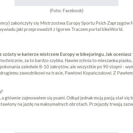
(Foto: Facebook)
Niemcy) zakończyły się Mistrzostwa Europy Sportu Psich Zaprzęgów 
ywiadu jaki przeprowadził z Igorem Traczem portal bikeWorld.
az szósty w karierze mistrzem Europy w bikejoringu. Jak ocenias
technicznie, za to bardzo szybka. Nawierzchnia to mieszanka piasku
 pokonania zaledwie 8-10 zakrętów, ale wszystkie po 90 stopni - wym
ież drugiemu zawodnikowi na trasie, Pawłowi Kopańczukowi. Z Pawłem 
m?
 a głównie zajmowałem się psami. Odkąd jednak moją pasją stał się 
astawiony na jazdę na maksymalnych obrotach. Przejazdy trwają zazw