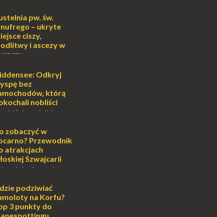
ustelnia pw. św.
nufrego – ukryte
iejsce ciszy,
odlitwy i ascezy w
uszczy
ej
o może wydawać się
iddensee: Odkryj
wiata, treningiem
yspę bez
lub romantycznym
amochodów, którą
nych to nieustanne
okochali nobliści
B...
sobiście uwielbiam
cie otoczenia wodą
ascynuje. Mały
o zobaczyć w
i pośrodku Bałtyku?
ocarno? Przewodnik
mi jak doskonał...
o atrakcjach
łoskiej Szwajcarii
atem lub zimą, wiosną
południe Szwajcarii to
e zdecydowanie warto
dzie podziwiać
oja zimowa podróż do
amoloty na Korfu?
...
op 3 punkty do
lanespottingu