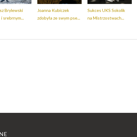
z Brylewski
Joanna Kubiczek
Sukces UKS Sokolik
i srebrnym...
zdobyła ze swym pse...
na Mistrzostwach...
NE