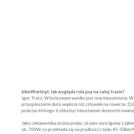
bikeWorld.pl: Jak wygląda rola psa na całej trasie?
Igor Tracz: W końcowym wyniku jest ona nieoceniona. W z
przyspieszenie dużo większe niż człowiek na rowerze. Dzi
podczas którego trzeba być nieustannie skoncentrowan
Jako ciekawostka można podać, że pies wyścigowy z jaki
ok. 700W, co przekłada się na prędkości rzędu 45-50km/