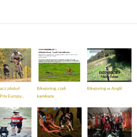
racz zdobył
Bikejoring, czyli
Bikejoring w Anglii
rix Europy...
kamikaze