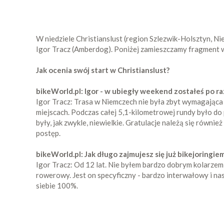
W niedziele Christianslust (region Szlezwik-Holsztyn, 
Igor Tracz (Amberdog). Poniżej zamieszczamy fragment w
Jak ocenia swój start w Christianslust?
bikeWorld.pl: Igor - w ubiegły weekend zostałeś po r
Igor Tracz: Trasa w Niemczech nie była zbyt wymagająca 
miejscach. Podczas całej 5,1-kilometrowej rundy było do
były, jak zwykle, niewielkie. Gratulacje należą się równ
postęp.
bikeWorld.pl: Jak długo zajmujesz się już bikejoringie
Igor Tracz: Od 12 lat. Nie byłem bardzo dobrym kolarzem,
rowerowy. Jest on specyficzny - bardzo interwałowy i n
siebie 100%.