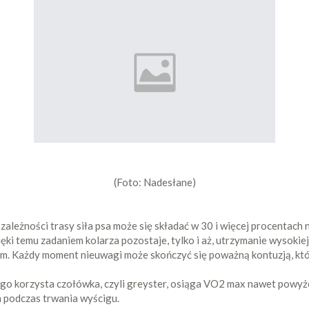
(Foto: Nadesłane)
ależności trasy siła psa może się składać w 30 i więcej procentach 
ęki temu zadaniem kolarza pozostaje, tylko i aż, utrzymanie wysokiej
ym. Każdy moment nieuwagi może skończyć się poważną kontuzją, kt
ego korzysta czołówka, czyli greyster, osiąga VO2 max nawet powy
h podczas trwania wyścigu.