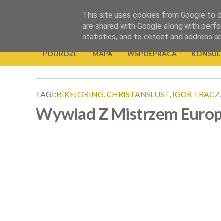
.
This site uses cookies from Google to de
Okiem Obiektywu
are shared with Google along with perfo
statistics, and to detect and address a
PODRÓŻE
MAPA
WSPÓŁPRACA
KONSUL
TAGI:
BIKEJORING
,
CHRISTANSLUST
,
IGOR TRACZ
Wywiad Z Mistrzem Europy