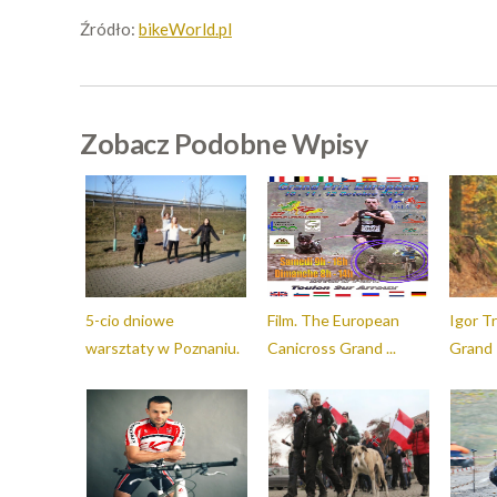
Źródło:
bikeWorld.pl
Zobacz Podobne Wpisy
5-cio dniowe
Film. The European
Igor T
warsztaty w Poznaniu.
Canicross Grand ...
Grand P