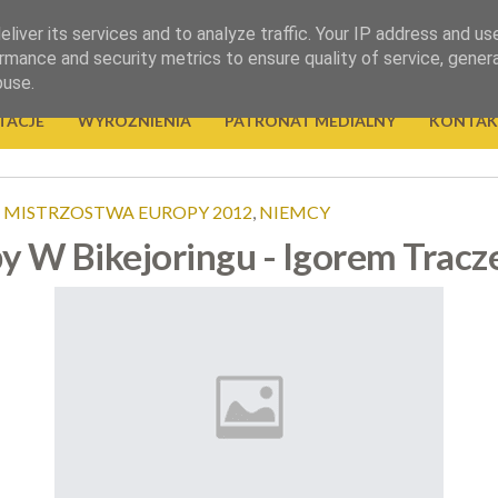
liver its services and to analyze traffic. Your IP address and us
rmance and security metrics to ensure quality of service, gene
buse.
TACJE
WYRÓŻNIENIA
PATRONAT MEDIALNY
KONTAK
,
MISTRZOSTWA EUROPY 2012
,
NIEMCY
 W Bikejoringu - Igorem Trac