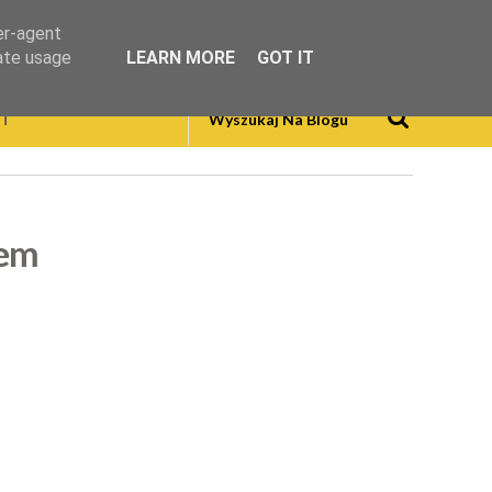
er-agent
rate usage
LEARN MORE
GOT IT
T
zem