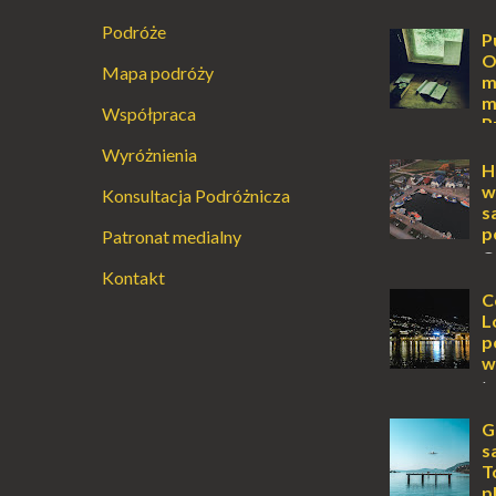
Podróże
P
O
Mapa podróży
m
m
Współpraca
P
Augustowski
Wyróżnienia
Dla jednych t
H
ucieczką od ś
w
Konsultacja Podróżnicza
przetrwania 
s
życiem. Dla in
p
Patronat medialny
przebywanie z 
O
Kontakt
wyspy, a uczu
zawsze mnie f
C
kawałek ziem
L
To zawsze brz
p
w
L
lub jesienią, 
miejsce, któr
G
odwiedzić. M
s
Locarno gwara
T
p