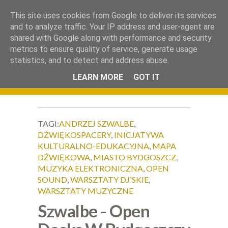
.
This site uses cookies from Google to deliver its services
Okiem Obiektywu
and to analyze traffic. Your IP address and user-agent are
shared with Google along with performance and security
metrics to ensure quality of service, generate usage
statistics, and to detect and address abuse.
LEARN MORE
GOT IT
TAGI:
ANDRZEJ SZWALBE
,
DŹWIĘKOSPACERY
,
INICJATYWA
KULTURALNO-EDUKACYJNA
,
MAPA
DŹWIĘKOWA
,
MIASTO BYDGOSZCZ
,
MUZYKA ELEKTRONICZNA
,
OPEN
SOUND
,
WARSZTATY DJ'SKIE
,
WARSZTATY MUZYCZNE
Szwalbe - Open