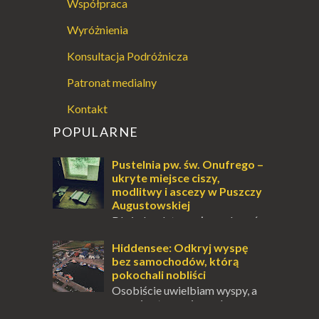
Współpraca
Wyróżnienia
Konsultacja Podróżnicza
Patronat medialny
Kontakt
POPULARNE
Pustelnia pw. św. Onufrego –
ukryte miejsce ciszy,
modlitwy i ascezy w Puszczy
Augustowskiej
Dla jednych to może wydawać
się ucieczką od świata, treningiem
przetrwania lub romantycznym życiem. Dla
Hiddensee: Odkryj wyspę
innych to nieustanne przebywanie z B...
bez samochodów, którą
pokochali nobliści
Osobiście uwielbiam wyspy, a
uczucie otoczenia wodą
zawsze mnie fascynuje. Mały kawałek ziemi