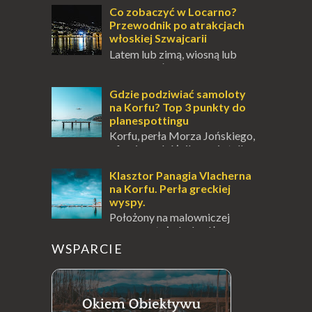
pośrodku Bałtyku? To zawsze brzmi jak
Co zobaczyć w Locarno?
doskonał...
Przewodnik po atrakcjach
włoskiej Szwajcarii
Latem lub zimą, wiosną lub
jesienią, południe Szwajcarii to
miejsce, które zdecydowanie warto
odwiedzić. Moja zimowa podróż do
Gdzie podziwiać samoloty
Locarno gwara...
na Korfu? Top 3 punkty do
planespottingu
Korfu, perła Morza Jońskiego,
oferuje podróżnikom nie tylko
wspaniałe plaże, zabytki i klimatyczne
wioski, ale także coś wyjątkowego –
Klasztor Panagia Vlacherna
prawd...
na Korfu. Perła greckiej
wyspy.
Położony na malowniczej
wysepce, tuż obok półwyspu
Kanoni, Święty Klasztor Panagia Vlacherna
WSPARCIE
jest jednym z najbardziej rozpoznawalnych
symbo...